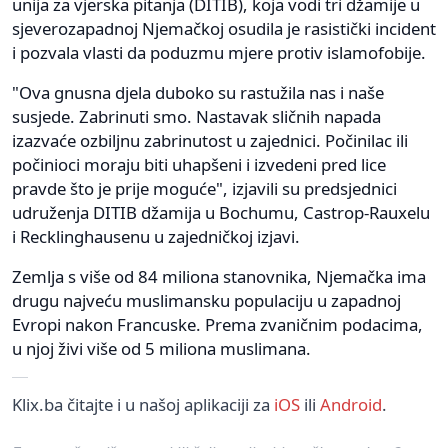
unija za vjerska pitanja (DITIB), koja vodi tri džamije u
sjeverozapadnoj Njemačkoj osudila je rasistički incident
i pozvala vlasti da poduzmu mjere protiv islamofobije.
"Ova gnusna djela duboko su rastužila nas i naše
susjede. Zabrinuti smo. Nastavak sličnih napada
izazvaće ozbiljnu zabrinutost u zajednici. Počinilac ili
počinioci moraju biti uhapšeni i izvedeni pred lice
pravde što je prije moguće", izjavili su predsjednici
udruženja DITIB džamija u Bochumu, Castrop-Rauxelu
i Recklinghausenu u zajedničkoj izjavi.
Zemlja s više od 84 miliona stanovnika, Njemačka ima
drugu najveću muslimansku populaciju u zapadnoj
Evropi nakon Francuske. Prema zvaničnim podacima,
u njoj živi više od 5 miliona muslimana.
Klix.ba čitajte i u našoj aplikaciji za
iOS
ili
Android
.