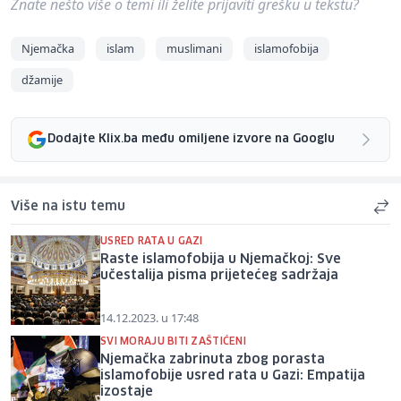
Znate nešto više o temi ili želite prijaviti grešku u tekstu?
Njemačka
islam
muslimani
islamofobija
džamije
Dodajte Klix.ba među omiljene izvore na Googlu
Više na istu temu
USRED RATA U GAZI
Raste islamofobija u Njemačkoj: Sve
učestalija pisma prijetećeg sadržaja
14.12.2023. u 17:48
SVI MORAJU BITI ZAŠTIĆENI
Njemačka zabrinuta zbog porasta
islamofobije usred rata u Gazi: Empatija
izostaje