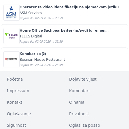
Operater za video identifikaciju na njemačkom jeziku
(m/ž)
ASM Services
Prijava do: 02.09.2026. u 23:59
Home Office Sachbearbeiter (m/w/d) für einen
bekannten deutschen Energieversorger
TELUS Digital
Prijava do: 02.09.2026. u 23:59
Konobarica (ž)
Bosnian House Restaurant
Prijava do: 20.08.2026. u 23:59
Početna
Dojavite vijest
Impressum
Komentari
Kontakt
O nama
Oglašavanje
Privatnost
Sigurnost
Oglasi za posao