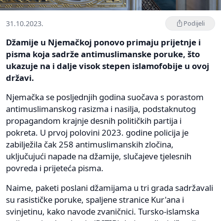
31.10.2023.
Podijeli
Džamije u Njemačkoj ponovo primaju prijetnje i
pisma koja sadrže antimuslimanske poruke, što
ukazuje na i dalje visok stepen islamofobije u ovoj
državi.
Njemačka se posljednjih godina suočava s porastom
antimuslimanskog rasizma i nasilja, podstaknutog
propagandom krajnje desnih političkih partija i
pokreta. U prvoj polovini 2023. godine policija je
zabilježila čak 258 antimuslimanskih zločina,
uključujući napade na džamije, slučajeve tjelesnih
povreda i prijeteća pisma.
Naime, paketi poslani džamijama u tri grada sadržavali
su rasističke poruke, spaljene stranice Kur'ana i
svinjetinu, kako navode zvaničnici. Tursko-islamska