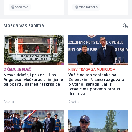
Sarajevo
Više lokacija
Možda vas zanima
O ČEMU JE RIJEČ
KIJEV TRAGA ZA MUNICIJOM
Nesvakidašnji prizor u Los
Vučić nakon sastanka sa
Angelesu: Muškarac snimljen u
Zelenskim: Nismo razgovarali
billboardu nasred raskrsnice
o vojnoj saradnji, ali s
Izraelcima pravimo fabriku
dronova
3 sata
2 sata