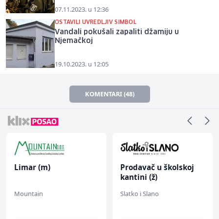
07.11.2023. u 12:36
OSTAVILI UVREDLJIV SIMBOL
Vandali pokušali zapaliti džamiju u
Njemačkoj
19.10.2023. u 12:05
KOMENTARI (48)
Limar (m)
Prodavač u školskoj
kantini (ž)
Mountain
Slatko i Slano