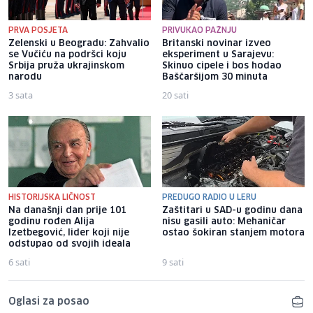
PRVA POSJETA
PRIVUKAO PAŽNJU
Zelenski u Beogradu: Zahvalio
Britanski novinar izveo
se Vučiću na podršci koju
eksperiment u Sarajevu:
Srbija pruža ukrajinskom
Skinuo cipele i bos hodao
narodu
Baščaršijom 30 minuta
3 sata
20 sati
HISTORIJSKA LIČNOST
PREDUGO RADIO U LERU
Na današnji dan prije 101
Zaštitari u SAD-u godinu dana
godinu rođen Alija
nisu gasili auto: Mehaničar
Izetbegović, lider koji nije
ostao šokiran stanjem motora
odstupao od svojih ideala
6 sati
9 sati
Oglasi za posao