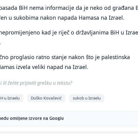
basada BiH nema informacije da je neko od građana 
jeđen u sukobima nakon napada Hamasa na Izrael.
 nepromijenjeno kad je riječ o državljanima BiH u Izrae
.
ično proglasio ratno stanje nakon što je palestinska
amas izvela veliki napad na Izrael.
ili želite prijaviti grešku u tekstu?
H u Izraelu
Duško Kovačević
sukob u Izraelu
među omiljene izvore na Googlu