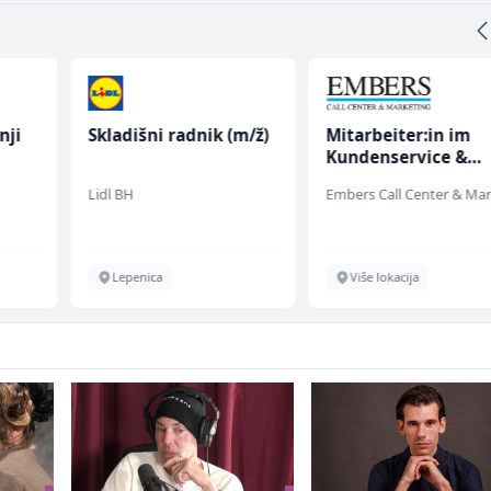
nji
Skladišni radnik (m/ž)
Mitarbeiter:in im
Kundenservice &
Support (m/w/d)
Lidl BH
Lepenica
Više lokacija