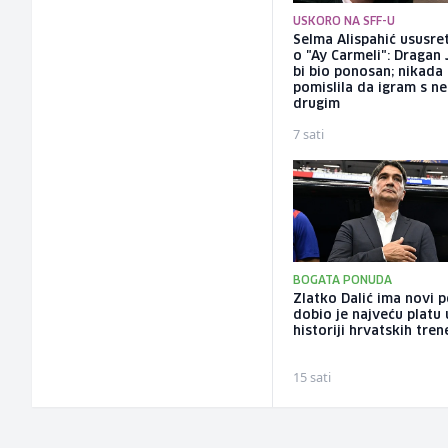
USKORO NA SFF-U
Selma Alispahić ususret
o "Ay Carmeli": Dragan 
bi bio ponosan; nikada
pomislila da igram s n
drugim
7 sati
BOGATA PONUDA
Zlatko Dalić ima novi 
dobio je najveću platu 
historiji hrvatskih tren
15 sati