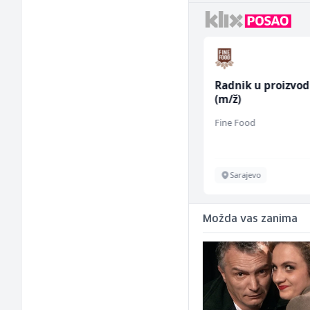
Dispatcher (m/ž)
Radnik u proizvod
(m/ž)
BCO
Fine Food
Sarajevo
Sarajevo
Možda vas zanima