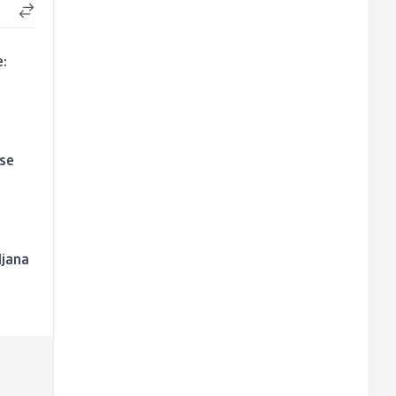
e:
 se
ljana