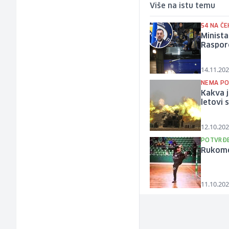
Više na istu temu
54 NA Č
Minista
Raspor
14.11.202
NEMA PO
Kakva j
letovi 
12.10.202
POTVRĐE
Rukomet
11.10.202