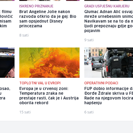
ISKRENO PRIZNANJE
GRADI USPJEŠNU KARIJERU
 filmu
Brat Angeline Jolie nakon
Glumac Adnan Alić osvaj
Jovičić
razvoda otkrio da je gej: Bio
mreže urnebesnim snimc
 nisam
sam opsjednut Disney
Navikavam se na to da 
ekim
princezama
ljudi prepoznaju gdje go
pojavim
8 sati
9 sati
TOPLOTNI VAL U EVROPI
OPERATIVNI PODACI
posao,
Evropa je u crvenoj zoni:
FUP dobio informacije d
u
Temperatura zraka ne
Đorđe Ždrale skriva u F
era
prestaje rasti, čak je i Austrija
Rade na njegovom locira
oborila rekord
hapšenju
15 sati
6 sati