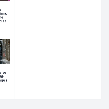
a
ima:
me
d se
a se
BiH:
nju i