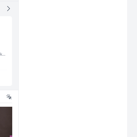
Vozač autobusa (m/ž)
Kundenbetreuer
(m/w)
Embers Call Center & Marketing
Travel-Trans
Servicepoint
Sarajevo
Sarajevo