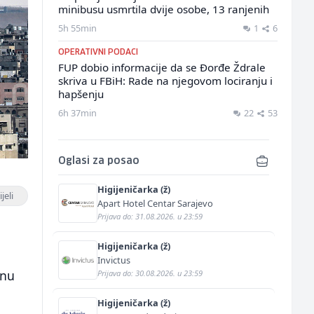
minibusu usmrtila dvije osobe, 13 ranjenih
5h 55min
1
6
OPERATIVNI PODACI
FUP dobio informacije da se Đorđe Ždrale
skriva u FBiH: Rade na njegovom lociranju i
hapšenju
6h 37min
22
53
Oglasi za posao
Higijeničarka (ž)
jeli
Apart Hotel Centar Sarajevo
Prijava do: 31.08.2026. u 23:59
Higijeničarka (ž)
Invictus
dnu
Prijava do: 30.08.2026. u 23:59
Higijeničarka (ž)