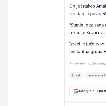
On je istakao Ama
stradao ili povri
"Stanje je za sada
rekao je Kovačević
Izrael je juče zvan
militantna grupa H
Znate nešto više o temi 
Izrael
ambasada Bi
Dodajte Klix.ba 