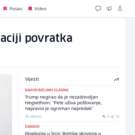
Posao
Video
aciji povratka
Vijesti
NAKON BROJNIH GLASINA
Trump negirao da je nezadovoljan
Hegsethom: "Pete uživa poštovanje,
napravio je ogroman napredak"
5h 48min
3
10
DAMASK
Eksplozija u Siriji: Bomba skrivena u