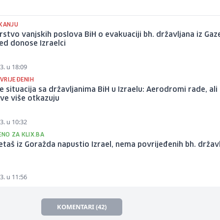
EKANJU
rstvo vanjskih poslova BiH o evakuaciji bh. državljana iz Gaz
ed donose Izraelci
3. u 18:09
VRIJEĐENIH
e situacija sa državljanima BiH u Izraelu: Aerodromi rade, ali
sve više otkazuju
3. u 10:32
NO ZA KLIX.BA
aš iz Goražda napustio Izrael, nema povrijeđenih bh. držav
3. u 11:56
KOMENTARI (42)