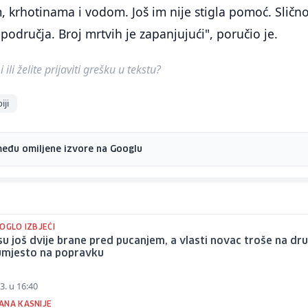
, krhotinama i vodom. Još im nije stigla pomoć. Sličn
odručja. Broj mrtvih je zapanjujući", poručio je.
ili želite prijaviti grešku u tekstu?
iji
među omiljene izvore na Googlu
OGLO IZBJEĆI
i su još dvije brane pred pucanjem, a vlasti novac troše na dr
 umjesto na popravku
3. u 16:40
ANA KASNIJE