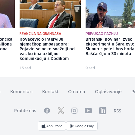
REAKCIJA NA GRANNASA
PRIVUKAO PAŽNJU
ončića
Kovačević o intervjuu
Britanski novinar izveo
iliona
njemačkog ambasadora:
eksperiment u Sarajevu:
iona
Pojavio se neko snažniji od
Skinuo cipele i bos hod
vas ko ima ozbiljnu
Baščaršijom 30 minuta
komunikaciju s Dodikom
15 sati
9 sati
m
Komentari
Kontakt
O nama
Oglašavanje
P
Facebook
YouTube
LinkedIn
Twitter
Instagram
RSS
Pratite nas
App Store
Google Play