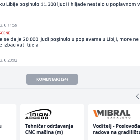
ku Libije poginulo 11.300 ljudi i hiljade nestalo u poplavnom 
3. u 11:59
SCENE
e se da je 20.000 ljudi poginulo u poplavama u Libiji, more ne
 izbacivati tijela
3. u 20:02
KOMENTARI (24)
u
Tehničar održavanja
Voditelj - Poslovođ
CNC mašina (m)
radova na gradilišt
 (m/
(m/ž)