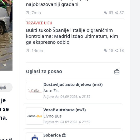
najobrazovaniji građani
7h 7min
63
87
TRZAVICE U EU
Bukti sukob Španije i Italije o graničnim
kontrolama: Madrid izdao ultimatum, Rim
ga ekspresno odbio
7h 14min
18
18
Oglasi za posao
Dostavljač auto dijelova (m/ž)
jeli
Auto Žis
Prijava do: 04.09.2026. u 23:59
je
e se
Vozač autobusa (m/ž)
Livno Bus
na,
Prijava do: 04.09.2026. u 23:59
Sobarica (ž)