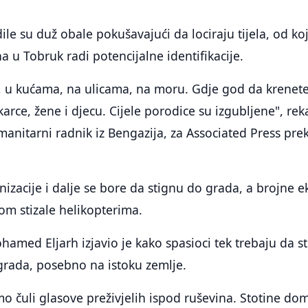
ile su duž obale pokušavajući da lociraju tijela, od ko
u Tobruk radi potencijalne identifikacije.
, u kućama, na ulicama, na moru. Gdje god da krenete
rce, žene i djecu. Cijele porodice su izgubljene", rek
anitarni radnik iz Bengazija, za Associated Press pre
zacije i dalje se bore da stignu do grada, a brojne e
om stizale helikopterima.
ohamed Eljarh izjavio je kako spasioci tek trebaju da s
grada, posebno na istoku zemlje.
o čuli glasove preživjelih ispod ruševina. Stotine do