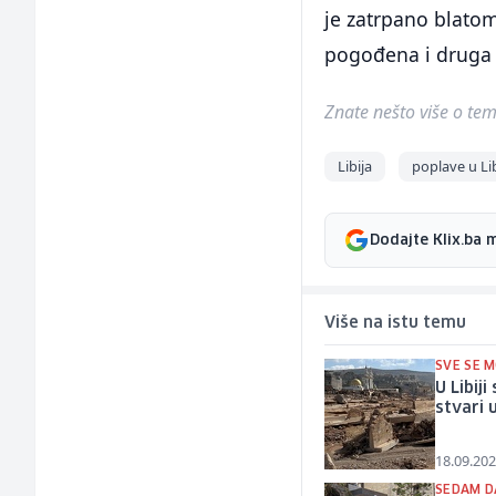
je zatrpano blatom
pogođena i druga p
Znate nešto više o temi 
Libija
poplave u Lib
Dodajte Klix.ba 
Više na istu temu
SVE SE M
U Libij
stvari
18.09.202
SEDAM D