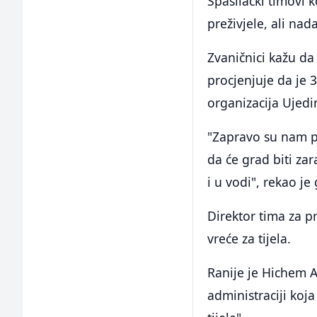
Spasilački timovi 
preživjele, ali nad
Zvaničnici kažu da
procjenjuje da je 
organizacija Ujedi
"Zapravo su nam po
da će grad biti za
i u vodi", rekao 
Direktor tima za p
vreće za tijela.
Ranije je Hichem A
administraciji koj