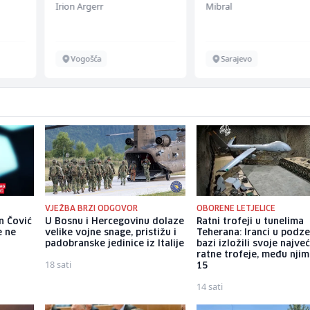
Irion Argerr
Mibral
Vogošća
Sarajevo
VJEŽBA BRZI ODGOVOR
OBORENE LETJELICE
n Čović
U Bosnu i Hercegovinu dolaze
Ratni trofeji u tunelima
e ne
velike vojne snage, pristižu i
Teherana: Iranci u podz
padobranske jedinice iz Italije
bazi izložili svoje najve
ratne trofeje, među njim
18 sati
15
14 sati