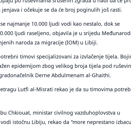
kopaju po ruševinama srušenih zgrada u nadi da će pr
a jenjava i očekuje se da će broj poginulih još rasti.
 se najmanje 10.000 ljudi vodi kao nestalo, dok se
30.000 ljudi raseljeno, objavila je u srijedu Međunaro
njenih naroda za migracije (IOM) u Libiji.
trebni timovi specijalizovani za izvlačenje tijela. Boj
ražen epidemijom zbog velikog broja tijela pod rušev
je gradonačelnik Derne Abdulmenam al-Ghaithi.
retragu Lutfi al-Misrati rekao je da su timovima potre
bu Chkiouat, ministar civilnog vazduhoplovstva u
a vodi istočnu Libiju, rekao da "more neprestano izbac