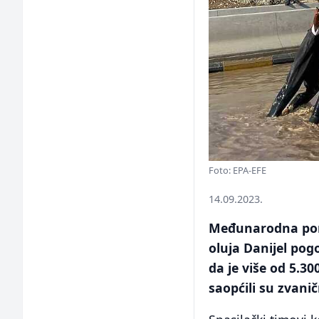
Foto: EPA-EFE
14.09.2023.
Međunarodna pomo
oluja Danijel pog
da je više od 5.3
saopćili su zvanič