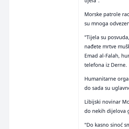
tijela".
Morske patrole rad
su mnoga odvezena 
"Tijela su posvuda
nađete mrtve muška
Emad al-Falah, hum
telefona iz Derne.
Humanitarne organi
do sada su uglavn
Libijski novinar M
do nekih dijelova 
"Do kasno sinoć sm