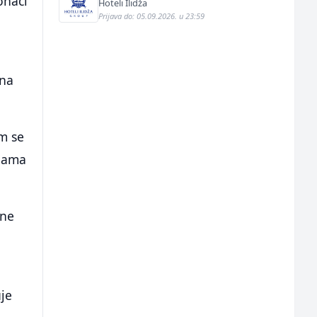
onaći
Hoteli Ilidža
Prijava do: 05.09.2026. u 23:59
dna
im se
inama
bne
uje