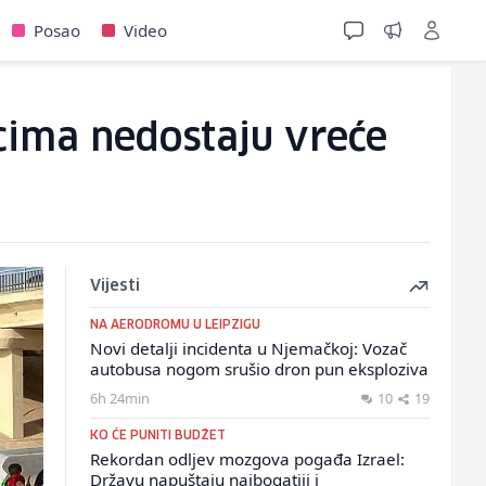
Posao
Video
cima nedostaju vreće
Vijesti
NA AERODROMU U LEIPZIGU
Novi detalji incidenta u Njemačkoj: Vozač
autobusa nogom srušio dron pun eksploziva
6h 24min
10
19
KO ĆE PUNITI BUDŽET
Rekordan odljev mozgova pogađa Izrael:
Državu napuštaju najbogatiji i