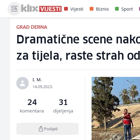
Vijesti
Biznis
Sport
GRAD DERNA
Dramatične scene nakon
za tijela, raste strah o
I. M.
14.09.2023.
24
31
komentara
dijeljenja
Podijeli