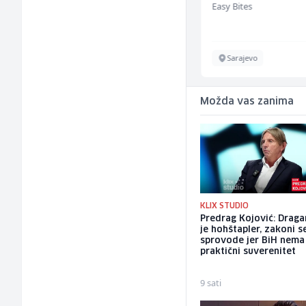
Mountain
Easy Bites
ž)
Sarajevo
Sarajevo
Možda vas zanima
KLIX STUDIO
Predrag Kojović: Draga
je hohštapler, zakoni s
sprovode jer BiH nema
praktični suverenitet
9 sati