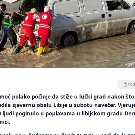
Podi
ć polako počinje da stiže u lučki grad nakon što 
odila sjevernu obalu Libije u subotu navečer. Vjeruj
00 ljudi poginulo u poplavama u libijskom gradu Der
nici.