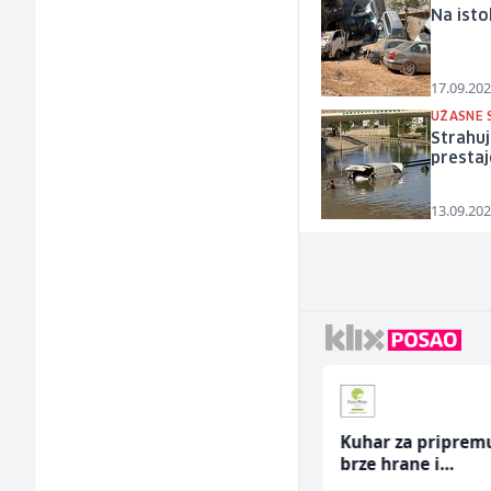
Na isto
17.09.202
UŽASNE 
Strahuj
prestaje
13.09.202
Električar (m)
Kuhar za priprem
brze hrane i
jednostavnih jela