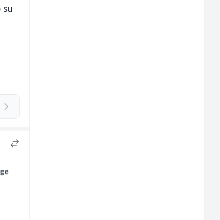
o su
uge