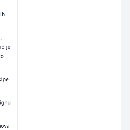
jih
,
ao je
ko
kipe
tignu
mova