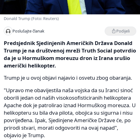
Donald Trump (Foto: Reuters)
Podijeli
Poslušajte članak
Predsjednik Sjedinjenih Američkih Država Donald
Trump je na društvenoj mreži Truth Social potvrdio
da je u Hormuškom moreuzu dron iz Irana srušio
američki helikopter.
Trump je u ovoj objavi najavio i osvetu zbog obaranja.
"Upravo me obavijestila naša vojska da su Iranci sinoć
oborili jedan od naših visokosofisticiranih helikoptera
Apache dok je patrolirao iznad Hormuškog moreuza. U
helikopteru su bila dva pilota, obojica su sigurna i nisu
povrijeđena. Ipak, Sjedinjene Američke Države će, po
prirodi stvari, morati odgovoriti na ovaj napad",
objavio je Trump.