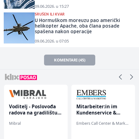
09.06.2026. u 15:27
SRUŠEN ILI KVAR
U Hormuškom moreuzu pao američki
helikopter Apache, oba člana posade
spašena nakon operacije
09.06.2026. u 07:05
KOMENTARI (45)
Voditelj - Poslovođa
Mitarbeiter:in im
radova na gradilištu
Kundenservice &
(m/ž)
Support (m/w/d)
Mibral
Embers Call Center & Marketing