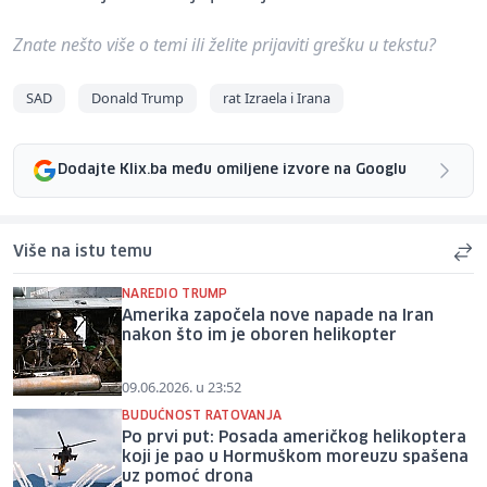
Znate nešto više o temi ili želite prijaviti grešku u tekstu?
SAD
Donald Trump
rat Izraela i Irana
Dodajte Klix.ba među omiljene izvore na Googlu
Više na istu temu
NAREDIO TRUMP
Amerika započela nove napade na Iran
nakon što im je oboren helikopter
09.06.2026. u 23:52
BUDUĆNOST RATOVANJA
Po prvi put: Posada američkog helikoptera
koji je pao u Hormuškom moreuzu spašena
uz pomoć drona