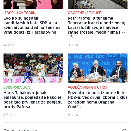
IZBORI U OKTOBRU
OBORENE LETJELICE
Evo ko su nositelji
Ratni trofeji u tunelima
kandidatskih lista SDP-a na
Teherana: Iranci u podzemnoj
svim nivoima: Jedina žena na
bazi izložili svoje najveće
vrhu dolazi iz Hercegovine
ratne trofeje, među njima i F-
15
4 sata
3 sata
EVROPSKA LIGA
VODEĆA IMENA U UTRCI
Haris Tabaković junak
Poznato ko nosi izborne liste
Salzburga, pogledajte kako je
HDZ-a: Već drugi izborni ciklus
postigao prvijenac za pobjedu
zaredom nema Dragana
protiv Pafosa
Čovića
19 sati
2 sata