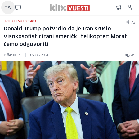
73
"PILOTI SU DOBRO"
Donald Trump potvrdio da je Iran srušio
visokosofisticirani američki helikopter: Morat
ćemo odgovoriti
Piše: N. Ž.
|
09.06.2026.
45