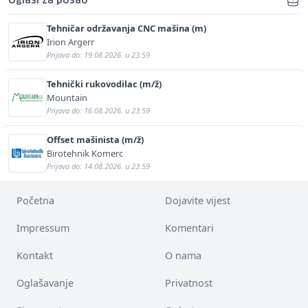
Oglasi za posao
Tehničar održavanja CNC mašina (m)
Irion Argerr
Prijava do: 19.08.2026. u 23:59
Tehnički rukovodilac (m/ž)
Mountain
Prijava do: 16.08.2026. u 23:59
Offset mašinista (m/ž)
Birotehnik Komerc
Prijava do: 14.08.2026. u 23:59
Početna
Dojavite vijest
Impressum
Komentari
Kontakt
O nama
Oglašavanje
Privatnost