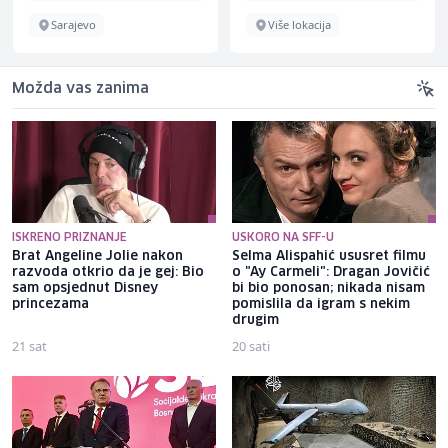
Sarajevo
Više lokacija
Možda vas zanima
ISKRENO PRIZNANJE
USKORO NA SFF-U
Brat Angeline Jolie nakon
Selma Alispahić ususret filmu
razvoda otkrio da je gej: Bio
o "Ay Carmeli": Dragan Jovičić
sam opsjednut Disney
bi bio ponosan; nikada nisam
princezama
pomislila da igram s nekim
drugim
21 sat
20 sati