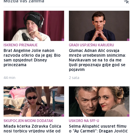
Možda vas zanima
ISKRENO PRIZNANJE
GRADI USPJEŠNU KARIJERU
Brat Angeline Jolie nakon
Glumac Adnan Alić osvaja
razvoda otkrio da je gej: Bio
mreže urnebesnim snimcima:
sam opsjednut Disney
Navikavam se na to da me
princezama
ljudi prepoznaju gdje god se
pojavim
44 min
2 sata
SKUPOCJEN MODNI DODATAK
USKORO NA SFF-U
Mlađa kćerka Zdravka Čolića
Selma Alispahić ususret filmu
nosi torbicu vrijednu više od
o "Ay Carmeli": Dragan Jovičić