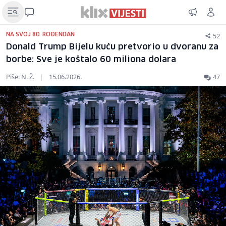
52
NA SVOJ 80. ROĐENDAN
Donald Trump Bijelu kuću pretvorio u dvoranu za
borbe: Sve je koštalo 60 miliona dolara
Piše: N. Ž.
|
15.06.2026.
47