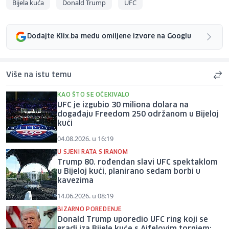
Bijela kuća
Donald Trump
UFC
Dodajte Klix.ba među omiljene izvore na Googlu
Više na istu temu
KAO ŠTO SE OČEKIVALO
UFC je izgubio 30 miliona dolara na
događaju Freedom 250 održanom u Bijeloj
kući
04.08.2026. u 16:19
U SJENI RATA S IRANOM
Trump 80. rođendan slavi UFC spektaklom
u Bijeloj kući, planirano sedam borbi u
kavezima
14.06.2026. u 08:19
BIZARNO POREĐENJE
Donald Trump uporedio UFC ring koji se
gradi iza Bijele kuće s Ajfelovim tornjem: