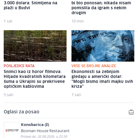
3.000 dolara: Snimljena na
bi bio ponosan; nikada nisam
plaži u Budvi
pomislila da igram s nekim
drugim
1 sat
10 min
POSLJEDICE RATA
VRŠE SE BROJNE ANALIZE
Snimci kao iz horor filmova:
Ekonomisti sa zebnjom
Hiljade kvadratnih kilometara
gledaju u američki dolar:
šuma u Ukrajini su prekrivene
"Mogli bismo imati majku svih
optičkim kablovima
kriza"
5 sati
7 sati
Oglasi za posao
Konobarica (ž)
Bosnian House Restaurant
Prijava do: 20.08.2026. u 23:59