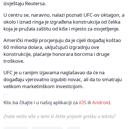
izvještaju Reutersa.
U centru se, naravno, nalazi poznati UFC-ov oktagon, a
okolo i iznad ringa je izgrađena konstrukcija od čelika
koja je pružala zaštitu od kiše i mjesto za osvjetljenje.
Američki mediji procjenjuju da je cijeli događaj koštao
60 miliona dolara, uključujući izgradnju ove
konstrukcije, plaćanje honorara borcima i druge
troškove.
UFC je u ranijim izjavama naglašavao da će na
događaju vjerovatno izgubiti novac, ali da to smatraju
velikom marketinškom investicijom.
Klix.ba čitajte i u našoj aplikaciji za
iOS
ili
Android
.
Znate nešto više o temi ili želite prijaviti grešku u tekstu?