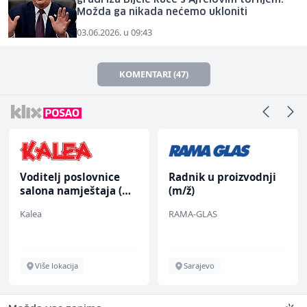
Možda ga nikada nećemo ukloniti
03.06.2026. u 09:43
KOMENTARI (47)
Voditelj poslovnice
Radnik u proizvodnji
salona namještaja (m/
(m/ž)
ž)
Kalea
RAMA-GLAS
Više lokacija
Sarajevo