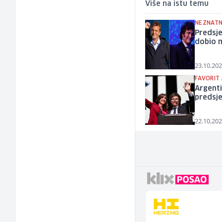
Više na istu temu
NEZNAT
Predsje
dobio 
23.10.202
FAVORIT 
Argenti
predsj
22.10.202