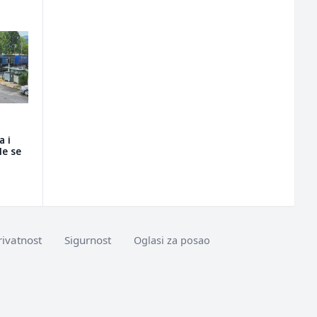
a i
le se
rivatnost
Sigurnost
Oglasi za posao