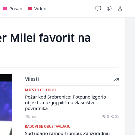
Posao
Video
r Milei favorit na
Vijesti
MJESTO GRUJIČIĆI
Požar kod Srebrenice: Potpuno izgorio
objekt za uzgoj pilića u vlasništvu
povratnika
19min
8
25
RADOVI SE OBUSTAVLJAJU
Sud udario rampu Trumpu: Za izgradnju