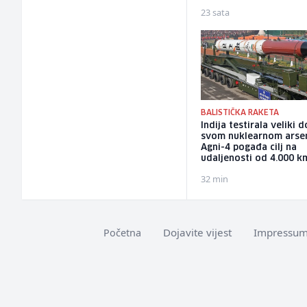
23 sata
BALISTIČKA RAKETA
Indija testirala veliki 
svom nuklearnom arsen
Agni-4 pogađa cilj na
udaljenosti od 4.000 k
32 min
Dojavite vijest
Impressu
Početna