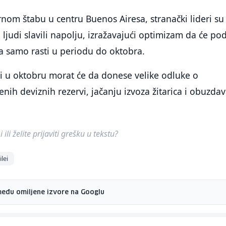
nom štabu u centru Buenos Airesa, stranački lideri su 
 ljudi slavili napolju, izražavajući optimizam da će po
a samo rasti u periodu do oktobra.
i u oktobru morat će da donese velike odluke o
enih deviznih rezervi, jačanju izvoza žitarica i obuzda
ili želite prijaviti grešku u tekstu?
ilei
među omiljene izvore na Googlu