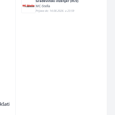
Građevinski inženjer (m/ž)
MC-Stella
Prijava do: 14.08.2026. u 23:59
kšati