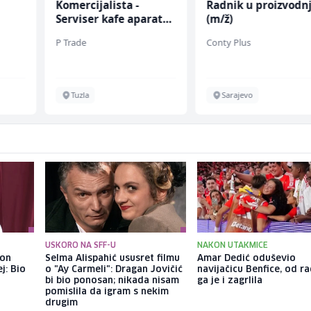
Komercijalista -
Radnik u proizvodnj
Serviser kafe aparata
(m/ž)
(m/ž)
P Trade
Conty Plus
Tuzla
Sarajevo
USKORO NA SFF-U
NAKON UTAKMICE
kon
Selma Alispahić ususret filmu
Amar Dedić oduševio
j: Bio
o "Ay Carmeli": Dragan Jovičić
navijačicu Benfice, od r
bi bio ponosan; nikada nisam
ga je i zagrlila
pomislila da igram s nekim
drugim