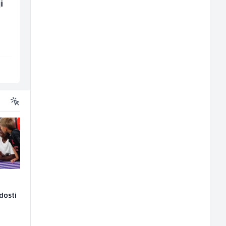
i
Bravar -
Asistent za
Elektrozavarivač (m)
administraciju (m/ž)
Mountain
Ekopak
Sarajevo
Sarajevo
adosti