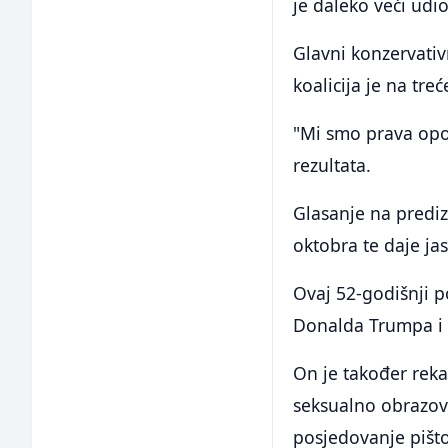
je daleko veći udi
Glavni konzervativ
koalicija je na tr
"Mi smo prava opoz
rezultata.
Glasanje na prediz
oktobra te daje ja
Ovaj 52-godišnji p
Donalda Trumpa i 
On je također reka
seksualno obrazova
posjedovanje pišto