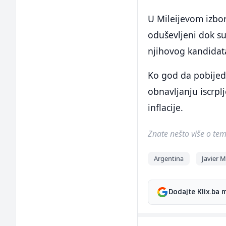
U Mileijevom izbor
oduševljeni dok su
njihovog kandidat
Ko god da pobijed
obnavljanju iscrplj
inflacije.
Znate nešto više o temi 
Argentina
Javier M
Dodajte Klix.ba 