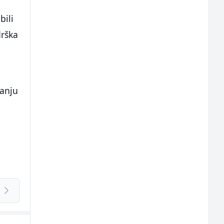
bili
drška
vanju