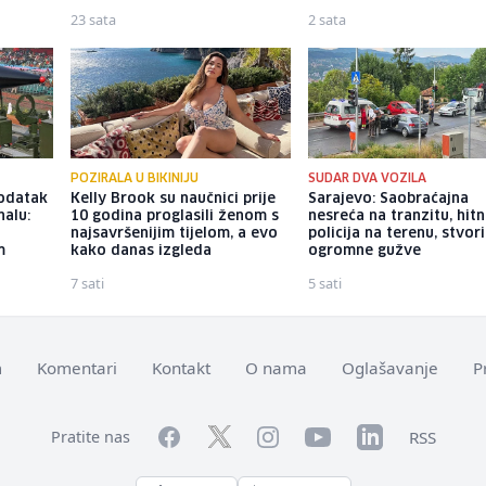
23 sata
2 sata
POZIRALA U BIKINIJU
SUDAR DVA VOZILA
dodatak
Kelly Brook su naučnici prije
Sarajevo: Saobraćajna
alu:
10 godina proglasili ženom s
nesreća na tranzitu, hitn
najsavršenijim tijelom, a evo
policija na terenu, stvori
m
kako danas izgleda
ogromne gužve
7 sati
5 sati
m
Komentari
Kontakt
O nama
Oglašavanje
P
Facebook
YouTube
LinkedIn
Twitter
Instagram
RSS
Pratite nas