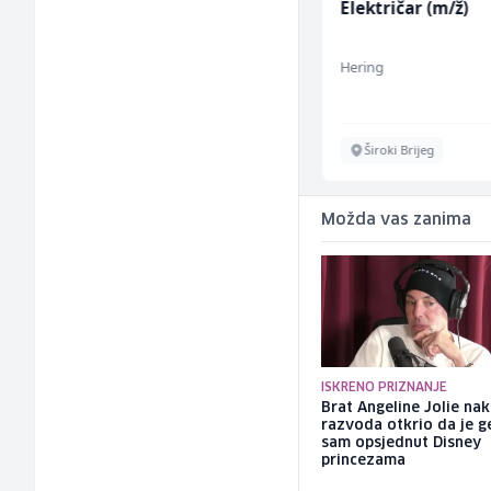
Poslovođa prodavnice
Električar (m/ž)
(m/ž)
Amko komerc
Hering
Sarajevo
Široki Brijeg
Možda vas zanima
ISKRENO PRIZNANJE
Brat Angeline Jolie na
razvoda otkrio da je ge
sam opsjednut Disney
princezama