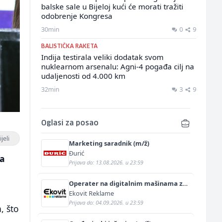
balske sale u Bijeloj kući će morati tražiti
odobrenje Kongresa
30min
0
9
BALISTIČKA RAKETA
Indija testirala veliki dodatak svom
nuklearnom arsenalu: Agni-4 pogađa cilj na
udaljenosti od 4.000 km
32min
3
9
Oglasi za posao
jeli
Marketing saradnik (m/ž)
Đurić
ma
Prijava do: 13.08.2026. u 23:59
Operater na digitalnim mašinama za
štampu i doradu (m/ž)
Ekovit Reklame
Prijava do: 04.09.2026. u 23:59
, što