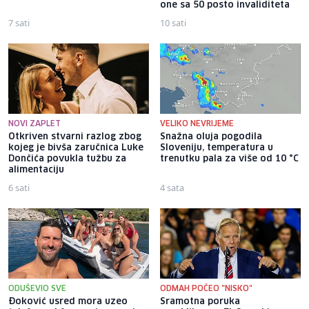
one sa 50 posto invaliditeta
7 sati
10 sati
NOVI ZAPLET
VELIKO NEVRIJEME
Otkriven stvarni razlog zbog
Snažna oluja pogodila
kojeg je bivša zaručnica Luke
Sloveniju, temperatura u
Dončića povukla tužbu za
trenutku pala za više od 10 °C
alimentaciju
6 sati
4 sata
ODUŠEVIO SVE
ODMAH POČEO "NISKO"
Đoković usred mora uzeo
Sramotna poruka