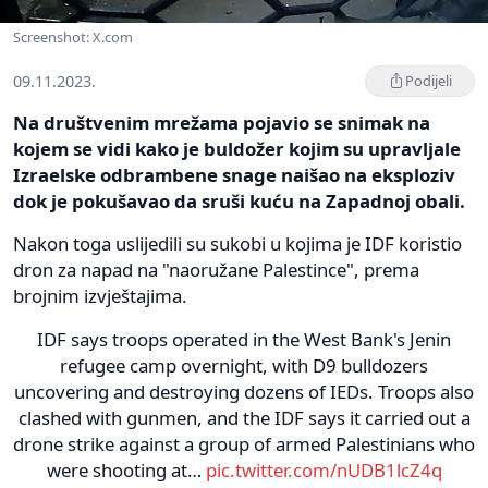
Screenshot: X.com
09.11.2023.
Podijeli
Na društvenim mrežama pojavio se snimak na
kojem se vidi kako je buldožer kojim su upravljale
Izraelske odbrambene snage naišao na eksploziv
dok je pokušavao da sruši kuću na Zapadnoj obali.
Nakon toga uslijedili su sukobi u kojima je IDF koristio
dron za napad na "naoružane Palestince", prema
brojnim izvještajima.
IDF says troops operated in the West Bank's Jenin
refugee camp overnight, with D9 bulldozers
uncovering and destroying dozens of IEDs. Troops also
clashed with gunmen, and the IDF says it carried out a
drone strike against a group of armed Palestinians who
were shooting at…
pic.twitter.com/nUDB1lcZ4q