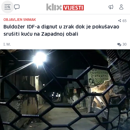
65
OBJAVLJEN SNIMAK
Buldožer IDF-a dignut u zrak dok je pokušavao
srušiti kuću na Zapadnoj obali
I. M.
30