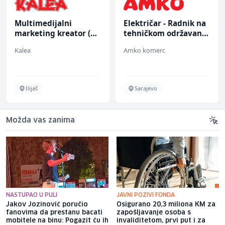
Multimedijalni
Električar - Radnik na
marketing kreator (m/
tehničkom održavanju
ž)
(m/ž)
Kalea
Amko komerc
Ilijaš
Sarajevo
Možda vas zanima
NASTUPAO U PULI
JAVNI POZIVI FONDA
Jakov Jozinović poručio
Osigurano 20,3 miliona KM za
fanovima da prestanu bacati
zapošljavanje osoba s
mobitele na binu: Pogazit ću ih
invaliditetom, prvi put i za