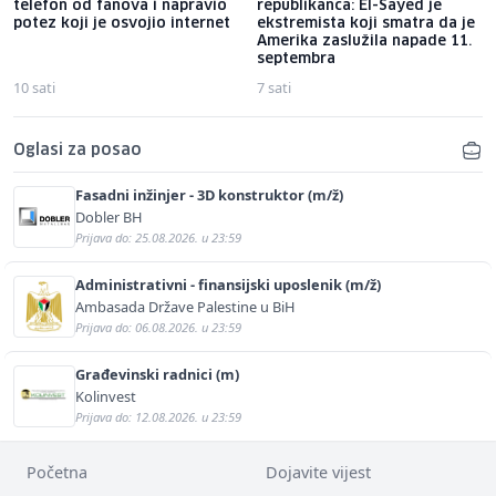
telefon od fanova i napravio
republikanca: El-Sayed je
potez koji je osvojio internet
ekstremista koji smatra da je
Amerika zaslužila napade 11.
septembra
10 sati
7 sati
Oglasi za posao
Fasadni inžinjer - 3D konstruktor (m/ž)
Dobler BH
Prijava do: 25.08.2026. u 23:59
Administrativni - finansijski uposlenik (m/ž)
Ambasada Države Palestine u BiH
Prijava do: 06.08.2026. u 23:59
Građevinski radnici (m)
Kolinvest
Prijava do: 12.08.2026. u 23:59
Početna
Dojavite vijest