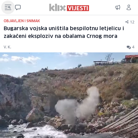
12
OBJAVLJEN I SNIMAK
Bugarska vojska uništila bespilotnu letjelicu i
zakačeni eksploziv na obalama Crnog mora
V. K.
4