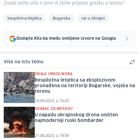
Znate nešto više o temi ili želite prijaviti grešku u tekstu?
bespilotna letjelica
Bugarska
rat u Ukrajini
Dodajte Klix.ba među omiljene izvore na Googlu
Više na istu temu
OBALE CRNOG MORA
Bespilotna letjelica sa eksplozivom
pronađena na teritoriji Bugarske, vojska na
terenu
18.09.2023. u 10:20
UDARAC ZA MOSKVU
U napadu ukrajinskog drona uništen
najmoderniji ruski bombarder
21.08.2023. u 19:56