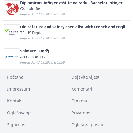
Diplomirani inžinjer zaštite na radu - Bachelor inžinjer
sigurnosti i pomoći (m/ž)
Granulo-Re
Prijava do: 13.08.2026. u 23:59
Digital Trust and Safety Specialist with French and English
(m/f)
TELUS Digital
Prijava do: 05.09.2026. u 23:59
Snimatelj (m/ž)
Arena Sport BH
Prijava do: 03.09.2026. u 23:59
Početna
Dojavite vijest
Impressum
Komentari
Kontakt
O nama
Oglašavanje
Privatnost
Sigurnost
Oglasi za posao