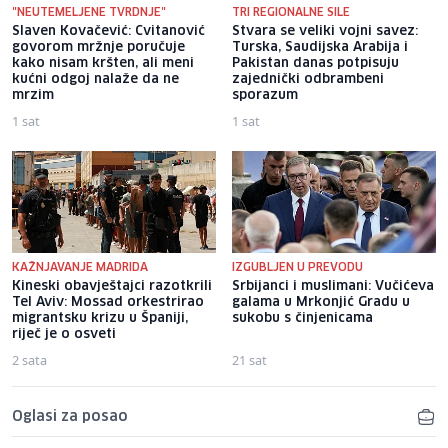
"NEUTEMELJENE TVRDNJE"
TRI REGIONALNE SILE
Slaven Kovačević: Cvitanović
Stvara se veliki vojni savez:
govorom mržnje poručuje
Turska, Saudijska Arabija i
kako nisam kršten, ali meni
Pakistan danas potpisuju
kućni odgoj nalaže da ne
zajednički odbrambeni
mrzim
sporazum
1 sat
1 sat
KAŽNJAVANJE MADRIDA
IZGUBLJEN U PREVODU
Kineski obavještajci razotkrili
Srbijanci i muslimani: Vučićeva
Tel Aviv: Mossad orkestrirao
galama u Mrkonjić Gradu u
migrantsku krizu u Španiji,
sukobu s činjenicama
riječ je o osveti
2 sata
21 sat
Oglasi za posao