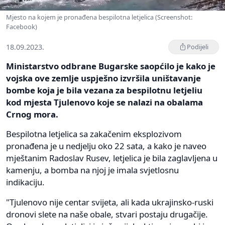
Mjesto na kojem je pronađena bespilotna letjelica (Screenshot:
Facebook)
18.09.2023.
Podijeli
Ministarstvo odbrane Bugarske saopćilo je kako je
vojska ove zemlje uspješno izvršila uništavanje
bombe koja je bila vezana za bespilotnu letjeliu
kod mjesta Tjulenovo koje se nalazi na obalama
Crnog mora.
Bespilotna letjelica sa zakačenim eksplozivom
pronađena je u nedjelju oko 22 sata, a kako je naveo
mještanim Radoslav Rusev, letjelica je bila zaglavljena u
kamenju, a bomba na njoj je imala svjetlosnu
indikaciju.
"Tjulenovo nije centar svijeta, ali kada ukrajinsko-ruski
dronovi slete na naše obale, stvari postaju drugačije.