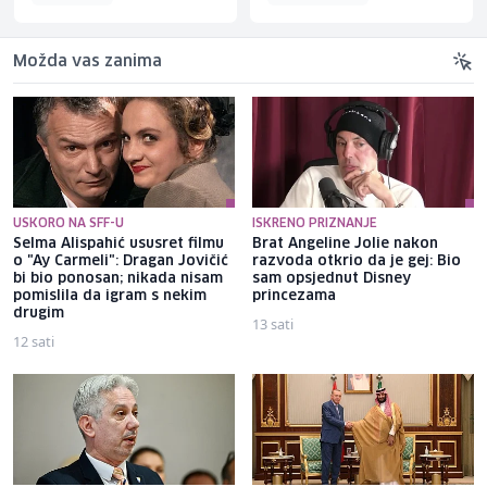
Možda vas zanima
USKORO NA SFF-U
ISKRENO PRIZNANJE
Selma Alispahić ususret filmu
Brat Angeline Jolie nakon
o "Ay Carmeli": Dragan Jovičić
razvoda otkrio da je gej: Bio
bi bio ponosan; nikada nisam
sam opsjednut Disney
pomislila da igram s nekim
princezama
drugim
13 sati
12 sati