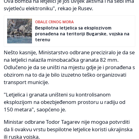
Ova bomba na letjelici je još uvijek aktivna i na sebi ima
svjetleću elektroniku", rekao je Rusev.
OBALE CRNOG MORA
Bespilotna letjelica sa eksplozivom
pronađena na teritoriji Bugarske, vojska na
terenu
Nešto kasnije, Ministarstvo odbrane preciziralo je da se
na letjelici nalazila minobacačka granata 82 mm.
Odlučeno je da se uništi na mjestu gdje je i pronađena s
obzirom na to da je bilo izuzetno teško organizovati
transport municije.
"Letjelica i granata uništeni su kontrolisanom
eksplozijom na obezbjeđenom prostoru u radiju od
150 metara", saopćeno je.
Ministar odbrane Todor Tagarev nije mogoa potvrditi
da li ovakvu vrstu bespilotne letjelice koristi ukrajinska
ili ruska vojska.