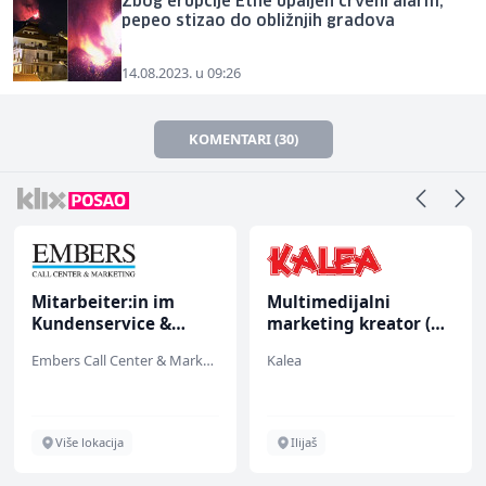
Zbog erupcije Etne upaljen crveni alarm,
pepeo stizao do obližnjih gradova
14.08.2023. u 09:26
KOMENTARI (30)
Mitarbeiter:in im
Multimedijalni
Kundenservice &
marketing kreator (m/
Support (m/w/d)
ž)
Embers Call Center & Marketing
Kalea
Više lokacija
Ilijaš