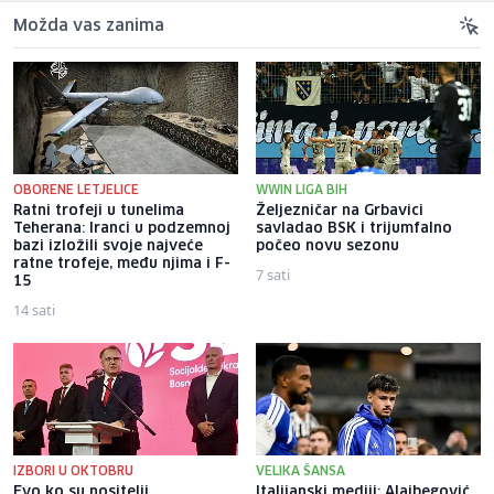
Možda vas zanima
OBORENE LETJELICE
WWIN LIGA BIH
Ratni trofeji u tunelima
Željezničar na Grbavici
Teherana: Iranci u podzemnoj
savladao BSK i trijumfalno
bazi izložili svoje najveće
počeo novu sezonu
ratne trofeje, među njima i F-
7 sati
15
14 sati
IZBORI U OKTOBRU
VELIKA ŠANSA
Evo ko su nositelji
Italijanski mediji: Alajbegović