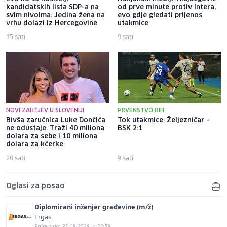
kandidatskih lista SDP-a na
od prve minute protiv Intera,
svim nivoima: Jedina žena na
evo gdje gledati prijenos
vrhu dolazi iz Hercegovine
utakmice
15 sati
9 sati
NOVI ZAHTJEV U SLOVENIJI
PRVENSTVO BIH
Bivša zaručnica Luke Dončića
Tok utakmice: Željezničar -
ne odustaje: Traži 40 miliona
BSK 2:1
dolara za sebe i 10 miliona
dolara za kćerke
20 sati
9 sati
Oglasi za posao
Diplomirani inženjer građevine (m/ž)
Ergas
Prijava do: 23.08.2026. u 23:59