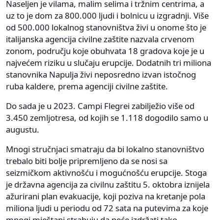
Naseljen je vilama, malim selima i tržnim centrima, a
uz to je dom za 800.000 ljudi i bolnicu u izgradnji. Više
od 500.000 lokalnog stanovništva živi u onome što je
italijanska agencija civilne zaštite nazvala crvenom
zonom, području koje obuhvata 18 gradova koje je u
najvećem riziku u slučaju erupcije. Dodatnih tri miliona
stanovnika Napulja živi neposredno izvan istočnog
ruba kaldere, prema agenciji civilne zaštite.
Do sada je u 2023. Campi Flegrei zabilježio više od
3.450 zemljotresa, od kojih se 1.118 dogodilo samo u
augustu.
Mnogi stručnjaci smatraju da bi lokalno stanovništvo
trebalo biti bolje pripremljeno da se nosi sa
seizmičkom aktivnošću i mogućnošću erupcije. Stoga
je državna agencija za civilnu zaštitu 5. oktobra iznijela
ažurirani plan evakuacije, koji poziva na kretanje pola
miliona ljudi u periodu od 72 sata na putevima za koje
mnogi mještani strahuju da neće izdržati tako