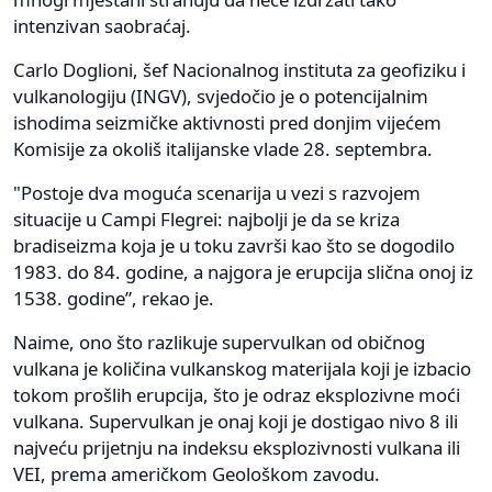
intenzivan saobraćaj.
Carlo Doglioni, šef Nacionalnog instituta za geofiziku i
vulkanologiju (INGV), svjedočio je o potencijalnim
ishodima seizmičke aktivnosti pred donjim vijećem
Komisije za okoliš italijanske vlade 28. septembra.
"Postoje dva moguća scenarija u vezi s razvojem
situacije u Campi Flegrei: najbolji je da se kriza
bradiseizma koja je u toku završi kao što se dogodilo
1983. do 84. godine, a najgora je erupcija slična onoj iz
1538. godine”, rekao je.
Naime, ono što razlikuje supervulkan od običnog
vulkana je količina vulkanskog materijala koji je izbacio
tokom prošlih erupcija, što je odraz eksplozivne moći
vulkana. Supervulkan je onaj koji je dostigao nivo 8 ili
najveću prijetnju na indeksu eksplozivnosti vulkana ili
VEI, prema američkom Geološkom zavodu.