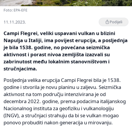
Foto: EPA-EFE
11.11.2023.
Podijeli
Campi Flegrei, veliki uspavani vulkan u blizini
Napulja u Italiji, ima povijest erupcija, a posljednja
je bila 1538. godine, no povećana seizmička
aktivnost i porast nivoa zemljišta izazvali su
zabrinutost među lokalnim stanovništvom i
stručnjacima.
Posljednja velika erupcija Campi Flegrei bila je 1538.
godine i stvorila je novu planinu u zaljevu. Seizmička
aktivnost na tom području intenzivirana je od
decembra 2022. godine, prema podacima italijanskog
Nacionalnog instituta za geofiziku i vulkanologiju
(INGV), a stručnjaci strahuju da bi se vulkan mogao
ponovo probuditi nakon generacija u mirovanju.