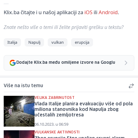
Klix.ba čitajte i u našoj aplikaciji za
iOS
ili
Android
.
Znate nešto više o temi ili želite prijaviti grešku u tekstu?
Italija
Napulj
vulkan
erupcija
Dodajte Klix.ba među omiljene izvore na Googlu
Više na istu temu
VELIKA ZABRINUTOST
Vlada Italije planira evakuaciju više od pola
miliona stanovnika kod Napulja zbog
učestalih zemljotresa
06.10.2023. u 06:59
VULKANSKE AKTIVNOSTI