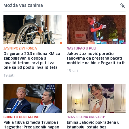
Možda vas zanima
JAVNI POZIVI FONDA
NASTUPAO U PULI
Osigurano 20,3 miliona KM za
Jakov Jozinović poručio
zapošljavanje osoba s
fanovima da prestanu bacati
invaliditetom, prvi put i za
mobitele na binu: Pogazit ću ih
one sa 50 posto invaliditeta
15 sati
19 sati
BURNO U PENTAGONU
"NASJELA NA PREVARU"
Pukla tikva između Trumpa i
Emina Jahović pokradena u
Hegsetha: Predsjednik napao
Istanbulu, ostala bez