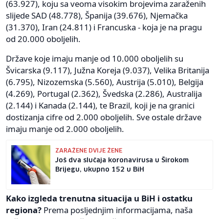
(63.927), koju sa veoma visokim brojevima zaraženih
slijede SAD (48.778), Španija (39.676), Njemačka
(31.370), Iran (24.811) i Francuska - koja je na pragu
od 20.000 oboljelih.
Države koje imaju manje od 10.000 oboljelih su
Švicarska (9.117), Južna Koreja (9.037), Velika Britanija
(6.795), Nizozemska (5.560), Austrija (5.010), Belgija
(4.269), Portugal (2.362), Švedska (2.286), Australija
(2.144) i Kanada (2.144), te Brazil, koji je na granici
dostizanja cifre od 2.000 oboljelih. Sve ostale države
imaju manje od 2.000 oboljelih.
ZARAŽENE DVIJE ŽENE
Još dva slučaja koronavirusa u Širokom
Brijegu, ukupno 152 u BiH
Kako izgleda trenutna situacija u BiH i ostatku
regiona?
Prema posljednjim informacijama, naša