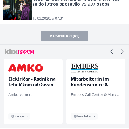
se do jutros oporavilo 75.937 osoba
15.03.2020. u 07:31
KOMENTARI (61)
Električar - Radnik na
Mitarbeiter:in im
tehničkom održavanju
Kundenservice &
(m/ž)
Support (m/w/d)
Amko komerc
Embers Call Center & Marketing
Sarajevo
Više lokacija