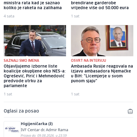
ministra rata kad je saznao
brendirane garderobe
koliko je raketa na zalihama
vrijedne više od 50.000 eura
4 sata
1 sat
SAZNALI SMO IMENA
OSVRT NA INTERVJU
Objavljujemo izborne liste
Ambasada Rusije reagovala na
koalicije okupljene oko NES-a:
izjavu ambasadora Njemačke
Ogrešević, Pirić i Mehmedović
u BiH: "Licemjerje u svom
predvode utrku za
punom sjaju"
parlamente
1 sat
1 sat
Oglasi za posao
Higijeničarka (ž)
IVF Centar dr. Admir Rama
Prijava do: 09.08.2026. u 23:59