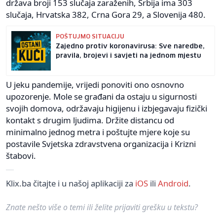
država broji 153 slučaja zaraženih, Srbija ima 303
slučaja, Hrvatska 382, Crna Gora 29, a Slovenija 480.
POŠTUJMO SITUACIJU
Zajedno protiv koronavirusa: Sve naredbe,
pravila, brojevi i savjeti na jednom mjestu
U jeku pandemije, vrijedi ponoviti ono osnovno
upozorenje. Mole se građani da ostaju u sigurnosti
svojih domova, održavaju higijenu i izbjegavaju fizički
kontakt s drugim ljudima. Držite distancu od
minimalno jednog metra i poštujte mjere koje su
postavile Svjetska zdravstvena organizacija i Krizni
štabovi.
Klix.ba čitajte i u našoj aplikaciji za
iOS
ili
Android
.
Znate nešto više o temi ili želite prijaviti grešku u tekstu?