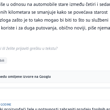
iše u odnosu na automobile stare između četiri i sed
nih kilometara se smanjuje kako se povećava starost
zloga zašto je to tako mogao bi biti to što su službeni
 koriste i za duga putovanja, obično noviji, piše njema
ili želite prijaviti grešku u tekstu?
ili
među omiljene izvore na Googlu
 GODINE
i proizvođači žele u potpunosti zabraniti prodaju fosilnih g