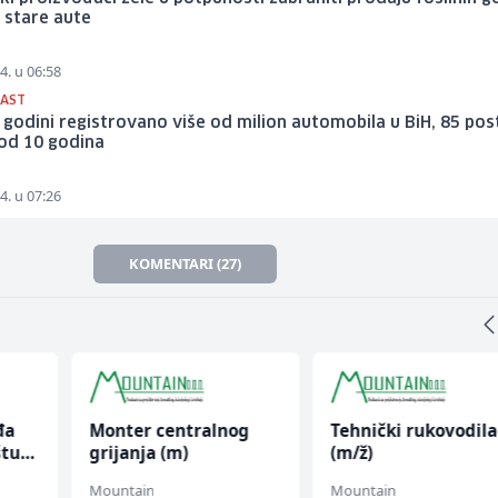
a stare aute
4. u 06:58
RAST
 godini registrovano više od milion automobila u BiH, 85 pos
 od 10 godina
4. u 07:26
KOMENTARI (27)
đa
Monter centralnog
Tehnički rukovodila
štu
grijanja (m)
(m/ž)
Mountain
Mountain