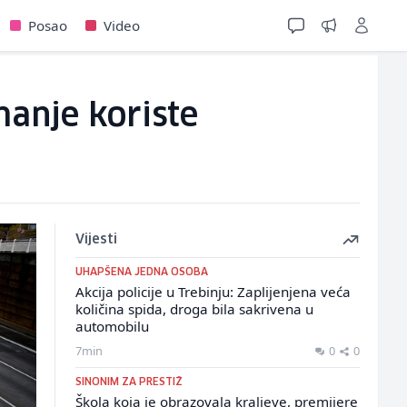
Posao
Video
manje koriste
Vijesti
UHAPŠENA JEDNA OSOBA
Akcija policije u Trebinju: Zaplijenjena veća
količina spida, droga bila sakrivena u
automobilu
7min
0
0
SINONIM ZA PRESTIŽ
Škola koja je obrazovala kraljeve, premijere