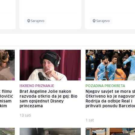
Sarajevo
Sarajevo
ISKRENO PRIZNANJE
POZADINA PREOKRETA
 filmu
Brat Angeline Jolie nakon
Njegov savjet se mora sl
Jovičić
razvoda otkrio da je gej: Bio
Otkriveno ko je nagovor
 nisam
sam opsjednut Disney
Rodrija da odbije Real i
ekim
princezama
prihvati ponudu Barcelo
13 sati
1 sat