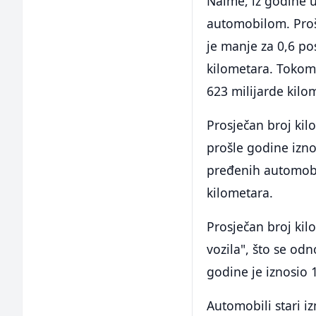
Naime, iz godine u
automobilom. Prošl
je manje za 0,6 po
kilometara. Tokom 
623 milijarde kilom
Prosječan broj ki
prošle godine izno
pređenih automobi
kilometara.
Prosječan broj kil
vozila", što se odn
godine je iznosio 
Automobili stari i