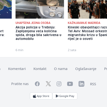
UHAPŠENA JEDNA OSOBA
KAŽNJAVANJE MADRIDA
H
Akcija policije u Trebinju:
Kineski obavještajci razo
ort
Zaplijenjena veća količina
Tel Aviv: Mossad orkest
ra:
spida, droga bila sakrivena u
migrantsku krizu u Španij
automobilu
riječ je o osveti
6 min
2 sata
m
Komentari
Kontakt
O nama
Oglašavanje
P
Facebook
YouTube
LinkedIn
Twitter
Instagram
RSS
Pratite nas
App Store
Google Play