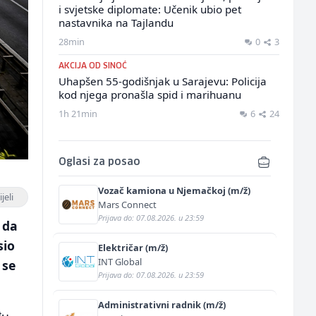
i svjetske diplomate: Učenik ubio pet
nastavnika na Tajlandu
28min
0
3
AKCIJA OD SINOĆ
Uhapšen 55-godišnjak u Sarajevu: Policija
kod njega pronašla spid i marihuanu
1h 21min
6
24
Oglasi za posao
Vozač kamiona u Njemačkoj (m/ž)
jeli
Mars Connect
Prijava do: 07.08.2026. u 23:59
 da
sio
Električar (m/ž)
INT Global
 se
Prijava do: 07.08.2026. u 23:59
Administrativni radnik (m/ž)