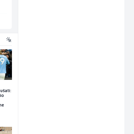
Fojnica
Sarajevo
ušati:
io
ne