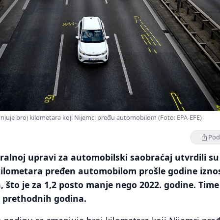
njuje broj kilometara koji Nijemci pređu automobilom (Foto: EPA-EFE)
Podi
alnoj upravi za automobilski saobraćaj utvrdili su
 kilometara pređen automobilom prošle godine izno
, što je za 1,2 posto manje nego 2022. godine. Time
z prethodnih godina.