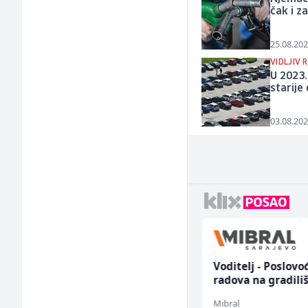
čak i z
25.08.202
VIDLJIV 
U 2023.
starije
03.08.202
Konobar - Barmen (m/
Voditelj - Poslovo
ž)
radova na gradili
(m/ž)
Hotel Nomad
Mibral