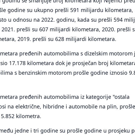
 godinu se smanjuje broj kilometara koji Nijemci pre
e godine su ukupno prešli 591 milijardu kilometara, 
sto u odnosu na 2022. godinu, kada su prešli 594 mili
2021. prešli su 607 milijardi kilometara, 2020. prešli 
etara, 2019. prešli su 628 milijardi kilometara.
lometara pređenih automobilima s dizelskim motorom 
sio 17.178 kilometara dok je prosječan broj kilometar
lima s benzinskim motorom prošle godine iznosio 9.
ometara pređenih automobilima iz kategorije "ostala
osi na električne, hibridne i automobile na plin, prošl
15.852 kilometra.
zmeđu jedne i tri godine su prošle godine u prosjeku p