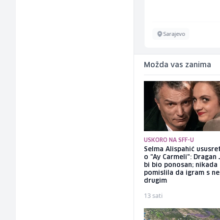
Sarajevo
Sarajevo
Možda vas zanima
USKORO NA SFF-U
Selma Alispahić ususret
o "Ay Carmeli": Dragan 
bi bio ponosan; nikada
pomislila da igram s n
drugim
13 sati