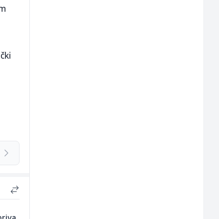
am
čki
oriva,