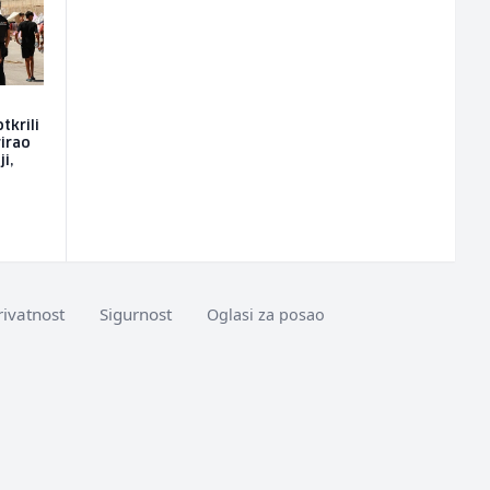
tkrili
rirao
i,
rivatnost
Sigurnost
Oglasi za posao