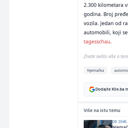
2.300 kilometara v
godina. Broj pređe
vozila. Jedan od ra
automobili, koji se
tagesschau
.
Znate nešto više o temi 
Njemačka
automob
Dodajte Klix.ba 
Više na istu temu
OD 2045.
Njemačk