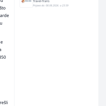
đu
Travel-Trans
Prijava do: 08.08.2026. u 23:59
što
jarde
su
je
a
850
e
rešli