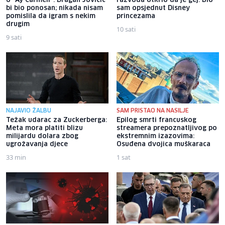
o "Ay Carmeli": Dragan Jovičić
razvoda otkrio da je gej: Bio
bi bio ponosan; nikada nisam
sam opsjednut Disney
pomislila da igram s nekim
princezama
drugim
10 sati
9 sati
NAJAVIO ŽALBU
SAM PRISTAO NA NASILJE
Težak udarac za Zuckerberga:
Epilog smrti francuskog
Meta mora platiti blizu
streamera prepoznatljivog po
milijardu dolara zbog
ekstremnim izazovima:
ugrožavanja djece
Osuđena dvojica muškaraca
33 min
1 sat