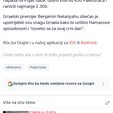
napada na Pojas Gaze, ubivši više od 430 Palestinaca i
ranivši najmanje 2.300.
Izraelski premijer Benjamin Netanyahu obećao je
upotrijebiti svu snagu Izraela kako bi uništio Hamasove
sposobnosti i "osvetio se za ovaj crni dan".
Klix.ba čitajte i u našoj aplikaciji za
iOS
ili
Android
.
Znate nešto više o temi ili želite prijaviti grešku u tekstu?
zdravstvo
Pojas Gaze
Dodajte Klix.ba među omiljene izvore na Googlu
Više na istu temu
STRADALA I DJECA