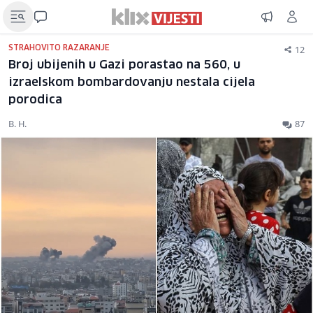
12
STRAHOVITO RAZARANJE
Broj ubijenih u Gazi porastao na 560, u
izraelskom bombardovanju nestala cijela
porodica
B. H.
87