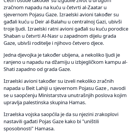
Četiri osobe također su izgubile život u drugom
zračnom napadu na kuću u četvrti al-Zaatar u
sjevernom Pojasu Gaze. Izraelski avioni također su
gađali kuću u Deir al-Balahu u centralnoj Gazi, ubivši
troje ljudi. Izraelski ratni avioni gađali su kuću porodice
Shaban u četvrti Al-Nasr u zapadnom dijelu grada
Gaze, ubivši roditelje i njihovo četvero djece.
Jedna djevojka je također ubijena, a nekoliko ljudi je
ranjeno u napadu na džamiju u izbjegličkom kampu al-
Shati zapadno od grada Gaze.
Izraelski avioni također su izveli nekoliko zračnih
napada u Beit Lahiji u sjevernom Pojasu Gaze , navodi
se u saopćenju Ministarstva unutrašnjih poslova kojim
upravlja palestinska skupina Hamas.
Izraelska vojska saopćila je da su njezini zrakoplovi
nastavili gađati Pojas Gaze kako bi "uništili
sposobnosti" Hamasa.