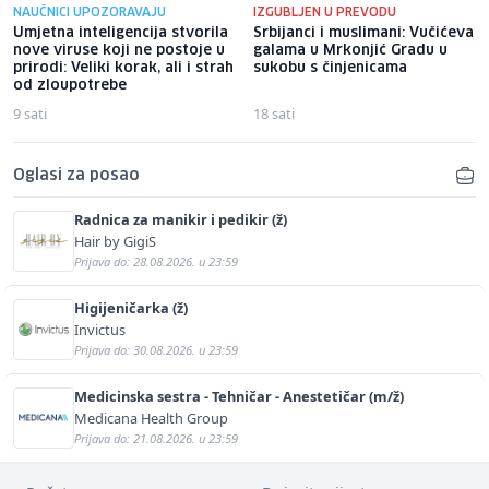
NAUČNICI UPOZORAVAJU
IZGUBLJEN U PREVODU
Umjetna inteligencija stvorila
Srbijanci i muslimani: Vučićeva
nove viruse koji ne postoje u
galama u Mrkonjić Gradu u
prirodi: Veliki korak, ali i strah
sukobu s činjenicama
od zloupotrebe
9 sati
18 sati
Oglasi za posao
Radnica za manikir i pedikir (ž)
Hair by GigiS
Prijava do: 28.08.2026. u 23:59
Higijeničarka (ž)
Invictus
Prijava do: 30.08.2026. u 23:59
Medicinska sestra - Tehničar - Anestetičar (m/ž)
Medicana Health Group
Prijava do: 21.08.2026. u 23:59