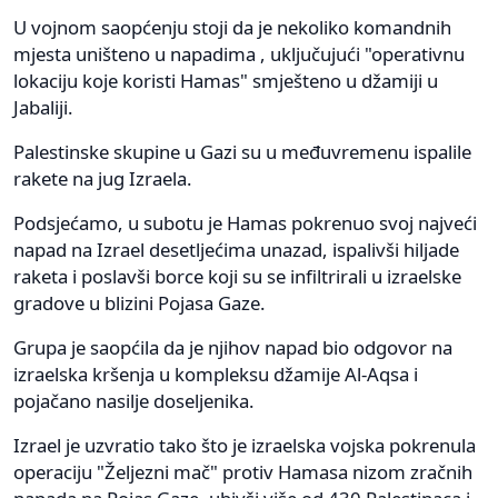
U vojnom saopćenju stoji da je nekoliko komandnih
mjesta uništeno u napadima , uključujući "operativnu
lokaciju koje koristi Hamas" smješteno u džamiji u
Jabaliji.
Palestinske skupine u Gazi su u međuvremenu ispalile
rakete na jug Izraela.
Podsjećamo, u subotu je Hamas pokrenuo svoj najveći
napad na Izrael desetljećima unazad, ispalivši hiljade
raketa i poslavši borce koji su se infiltrirali u izraelske
gradove u blizini Pojasa Gaze.
Grupa je saopćila da je njihov napad bio odgovor na
izraelska kršenja u kompleksu džamije Al-Aqsa i
pojačano nasilje doseljenika.
Izrael je uzvratio tako što je izraelska vojska pokrenula
operaciju "Željezni mač" protiv Hamasa nizom zračnih