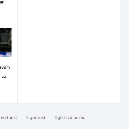
čar
ćevom
,
i za
rivatnost
Sigurnost
Oglasi za posao