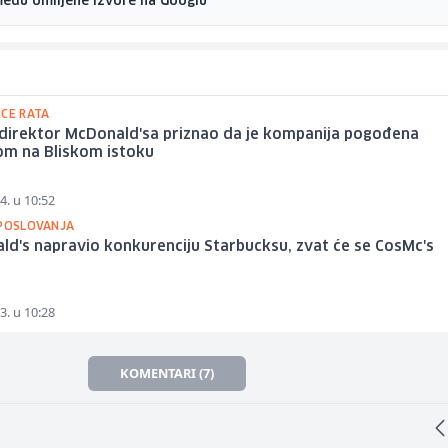
među omiljene izvore na Googlu
ICE RATA
 direktor McDonald'sa priznao da je kompanija pogođena
om na Bliskom istoku
4. u 10:52
 POSLOVANJA
d's napravio konkurenciju Starbucksu, zvat će se CosMc's
3. u 10:28
KOMENTARI (7)