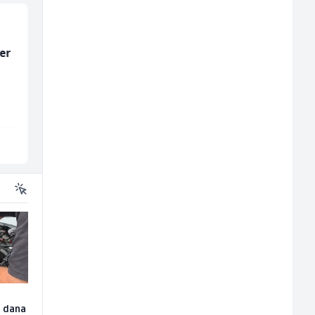
er
Električar - Radnik na
Kuhinjski pomoćnik
tehničkom održavanju
(m/ž)
(m/ž)
Amko komerc
Restoran Golf Klub
Sarajevo
Sarajevo
u dana