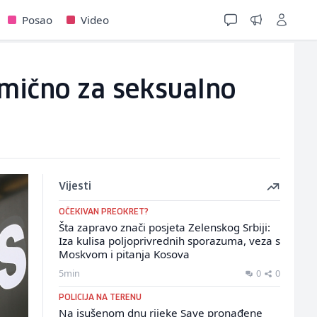
Posao
Video
dmično za seksualno
Vijesti
OČEKIVAN PREOKRET?
Šta zapravo znači posjeta Zelenskog Srbiji:
Iza kulisa poljoprivrednih sporazuma, veza s
Moskvom i pitanja Kosova
5min
0
0
POLICIJA NA TERENU
Na isušenom dnu rijeke Save pronađene