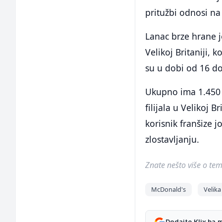
pritužbi odnosi n
Lanac brze hrane 
Velikoj Britaniji, 
su u dobi od 16 do
Ukupno ima 1.450 
filijala u Velikoj 
korisnik franšize 
zlostavljanju.
Znate nešto više o temi 
McDonald's
Velika