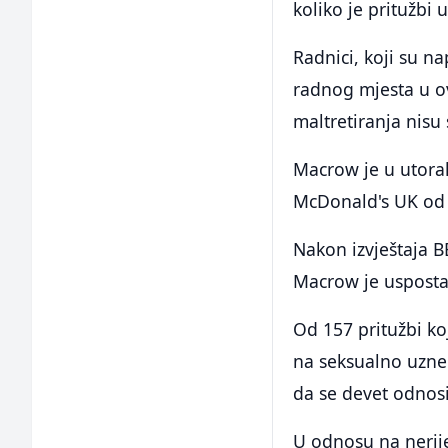
koliko je pritužbi 
Radnici, koji su na
radnog mjesta u ov
maltretiranja nisu 
Macrow je u utorak
McDonald's UK od j
Nakon izvještaja B
Macrow je uspostav
Od 157 pritužbi ko
na seksualno uznem
da se devet odnosi
U odnosu na nerije