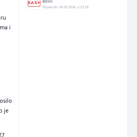
BASH
Prijava do: 06.09.2026. u 23:59
uru
zma i
e
osilo
o je
27