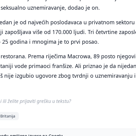
a seksualno uznemiravanje, dodao je on.
jedan je od najvećih poslodavaca u privatnom sektoru
koji zapošljava više od 170.000 ljudi. Tri četvrtine zapos
 25 godina i mnogima je to prvi posao.
restorana. Prema riječima Macrowa, 89 posto njegov
Britaniji vode primaoci franšize. Ali priznao je da nijeda
još nije izgubio ugovore zbog tvrdnji o uznemiravanju i
ili želite prijaviti grešku u tekstu?
 Britanija