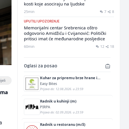
kosti koje asociraju na ljudske
25min
7
8
UPUTILI UPOZORENJE
Memorijalni centar Srebrenica oštro
odgovorio Amidžiću i Cvijanović: Politički
pritisci imat će međunarodne posljedice
60min
12
18
Oglasi za posao
Kuhar za pripremu brze hrane i
jeli
jednostavnih jela (m/ž)
Easy Bites
Prijava do: 12.08.2026. u 23:59
rima
Radnik u kuhinji (m)
PIRPA
Prijava do: 02.09.2026. u 23:59
a
Radnik u restoranu (m/ž)