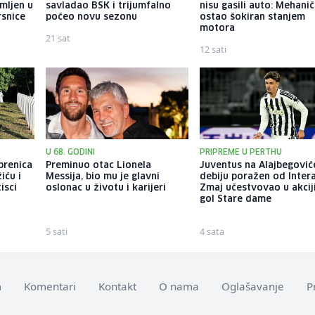
mljen u
savladao BSK i trijumfalno
nisu gasili auto: Mehani
rsnice
počeo novu sezonu
ostao šokiran stanjem
motora
21 sat
12 sati
U 68. GODINI
PRIPREME U PERTHU
brenica
Preminuo otac Lionela
Juventus na Alajbegovi
iću i
Messija, bio mu je glavni
debiju poražen od Intera
tisci
oslonac u životu i karijeri
Zmaj učestvovao u akcij
gol Stare dame
5 sati
4 sata
m
Komentari
Kontakt
O nama
Oglašavanje
P