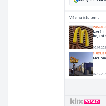
Dodajte Klix.ba 
Više na istu temu
POSLJED
Izvršni
bojkot
05.01.202
ŠIRENJE
McDonal
07.12.202