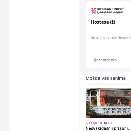
Asistent za
Hostesa (ž)
administraciju (m/ž)
Ekopak
Bosnian House Restau
Sarajevo
Inostranstvo
Možda vas zanima
O ČEMU JE RIJEČ
Nesvakidašnji prizor u