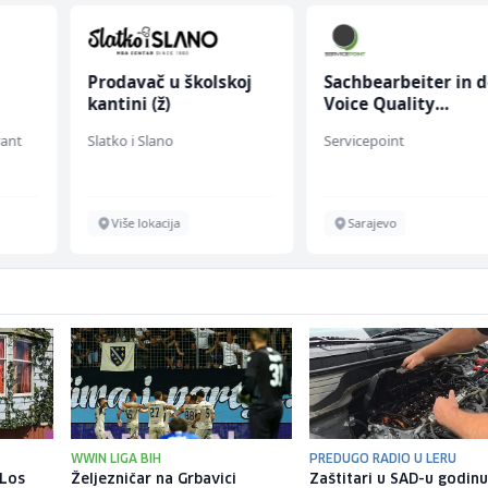
Prodavač u školskoj
Sachbearbeiter in d
kantini (ž)
Voice Quality
Management (m/w)
rant
Slatko i Slano
Servicepoint
Više lokacija
Sarajevo
WWIN LIGA BIH
PREDUGO RADIO U LERU
 Los
Željezničar na Grbavici
Zaštitari u SAD-u godin