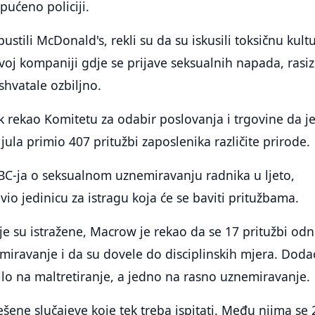
upućeno policiji.
pustili McDonald's, rekli su da su iskusili toksičnu kult
oj kompaniji gdje se prijave seksualnih napada, rasi
shvatale ozbiljno.
 rekao Komitetu za odabir poslovanja i trgovine da j
ula primio 407 pritužbi zaposlenika različite prirode.
BC-ja o seksualnom uznemiravanju radnika u ljeto,
io jedinicu za istragu koja će se baviti pritužbama.
je su istražene, Macrow je rekao da se 17 pritužbi odn
iravanje i da su dovele do disciplinskih mjera. Doda
lo na maltretiranje, a jedno na rasno uznemiravanje.
šene slučajeve koje tek treba ispitati. Među njima se 