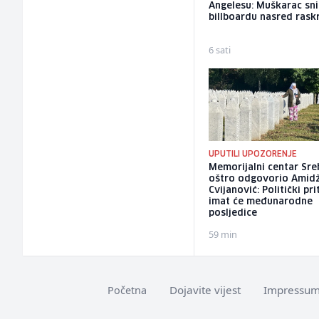
Angelesu: Muškarac sni
billboardu nasred rask
6 sati
UPUTILI UPOZORENJE
Memorijalni centar Sre
oštro odgovorio Amidž
Cvijanović: Politički pri
imat će međunarodne
posljedice
59 min
Dojavite vijest
Impressu
Početna