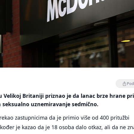
Podi
 Velikoj Britaniji priznao je da lanac brze hrane p
 za seksualno uznemiravanje sedmično.
 rekao zastupnicima da je primio više od 400 pritužbi
akođer je kazao da je 18 osoba dalo otkaz, ali da ne zn