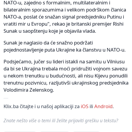
NATO-u, zajedno s formalnim, multilateralnim i
bilateralnim sporazumima i velikom podrškom članica
NATO-a, poslat će snažan signal predsjedniku Putinu i
vratiti mir u Evropu", rekao je britanski premijer Rishi
Sunak u saopštenju koje je objavila vlada.
Sunak je naglasio da će snažno podržati
pojednostavljenje puta Ukrajine ka članstvu u NATO-u.
Podsjećamo, jučer su lideri istakli na samitu u Vilniusu
da bi se Ukrajina trebala moći pridružiti vojnom savezu
u nekom trenutku u budućnosti, ali nisu Kijevu ponudili
trenutnu pozivnicu, razljutivši ukrajinskog predsjednika
Volodimira Zelenskog.
Klix.ba čitajte i u našoj aplikaciji za
iOS
ili
Android
.
Znate nešto više o temi ili želite prijaviti grešku u tekstu?