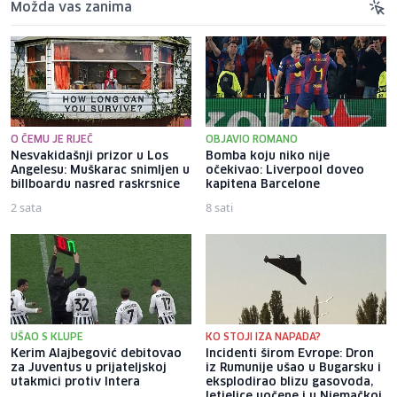
Možda vas zanima
O ČEMU JE RIJEČ
OBJAVIO ROMANO
Nesvakidašnji prizor u Los
Bomba koju niko nije
Angelesu: Muškarac snimljen u
očekivao: Liverpool doveo
billboardu nasred raskrsnice
kapitena Barcelone
2 sata
8 sati
UŠAO S KLUPE
KO STOJI IZA NAPADA?
Kerim Alajbegović debitovao
Incidenti širom Evrope: Dron
za Juventus u prijateljskoj
iz Rumunije ušao u Bugarsku i
utakmici protiv Intera
eksplodirao blizu gasovoda,
letjelice uočene i u Njemačkoj