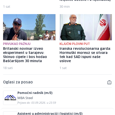
1 sat
30 min
PRIVUKAO PAŽNJU
KLJUČNI PLOVNI PUT
Britanski novinar izveo
Iranska revolucionarna garda:
eksperiment u Sarajevu:
Hormuški moreuz se otvara
Skinuo cipele i bos hodao
tek kad SAD ispuni naše
Baščaršijom 30 minuta
uslove
18 sati
1 sat
Oglasi za posao
Pomoćni radnik (m/ž)
MBA Steel
Prijava do: 03.09.2026. u 23:59
Asistent u administraciji i logistici (m/ž)