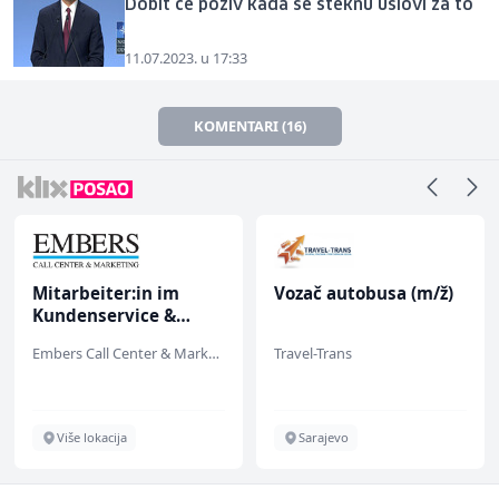
Dobit će poziv kada se steknu uslovi za to
11.07.2023. u 17:33
KOMENTARI (16)
Vozač autobusa (m/ž)
NK pomoćni radnik
(m)
Travel-Trans
Mountain
Sarajevo
Sarajevo