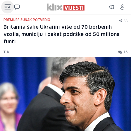
33
PREMIJER SUNAK POTVRDIO
Britanija šalje Ukrajini više od 70 borbenih
vozila, municiju i paket podrške od 50 miliona
funti
T. K.
16