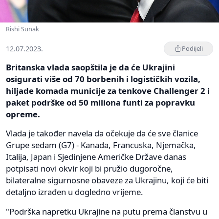
Rishi Sunak
12.07.2023.
Podijeli
Britanska vlada saopštila je da će Ukrajini
osigurati više od 70 borbenih i logističkih vozila,
hiljade komada municije za tenkove Challenger 2 i
paket podrške od 50 miliona funti za popravku
opreme.
Vlada je također navela da očekuje da će sve članice
Grupe sedam (G7) - Kanada, Francuska, Njemačka,
Italija, Japan i Sjedinjene Američke Države danas
potpisati novi okvir koji bi pružio dugoročne,
bilateralne sigurnosne obaveze za Ukrajinu, koji će biti
detaljno izrađen u dogledno vrijeme.
"Podrška napretku Ukrajine na putu prema članstvu u