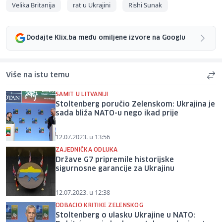
Velika Britanija
rat u Ukrajini
Rishi Sunak
Dodajte Klix.ba među omiljene izvore na Googlu
Više na istu temu
SAMIT U LITVANIJI
Stoltenberg poručio Zelenskom: Ukrajina je
sada bliža NATO-u nego ikad prije
12.07.2023. u 13:56
ZAJEDNIČKA ODLUKA
Države G7 pripremile historijske
sigurnosne garancije za Ukrajinu
12.07.2023. u 12:38
ODBACIO KRITIKE ZELENSKOG
Stoltenberg o ulasku Ukrajine u NATO: