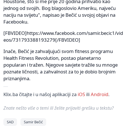
Houstone, što si me prije 20 godina prihvatio kao
jednog od svojih. Bog blagoslovio Ameriku, najveću
naciju na svijetu", napisao je Bečić u svojoj objavi na
Facebooku.
[FBVIDEO]https://www.facebook.com/samir.becic1/vid
eos/731793388193279[/FBVIDEO]
Inače, Bečić je zahvaljujući svom fitness programu
Health Fitness Revolution, postao planetarno
popularan i tražen. Njegove savjete tražile su mnoge
poznate ličnosti, a zahvalnost za to je dobio brojnim
priznanjima.
Klix.ba čitajte i u našoj aplikaciji za
iOS
ili
Android
.
Znate nešto više o temi ili želite prijaviti grešku u tekstu?
SAD
Samir Bečić