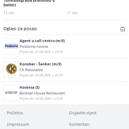
Tomislavgrada preminuo u
bolnici
12 sati
11 sati
Oglasi za posao
Agent u call centru (m/ž)
Poslovne novine
Prijava do: 21.08.2026. u 23:59
Konobar - Šanker (m/ž)
CK Ristorante
Prijava do: 23.08.2026. u 23:59
Hostesa (ž)
Bosnian House Restaurant
Prijava do: 20.08.2026. u 23:59
Početna
Dojavite vijest
Impressum
Komentari