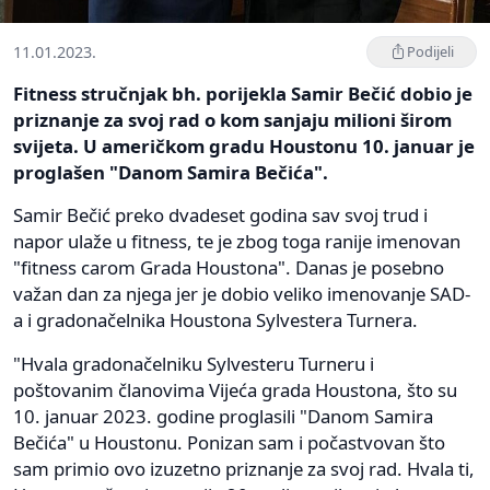
11.01.2023.
Podijeli
Fitness stručnjak bh. porijekla Samir Bečić dobio je
priznanje za svoj rad o kom sanjaju milioni širom
svijeta. U američkom gradu Houstonu 10. januar je
proglašen "Danom Samira Bečića".
Samir Bečić preko dvadeset godina sav svoj trud i
napor ulaže u fitness, te je zbog toga ranije imenovan
"fitness carom Grada Houstona". Danas je posebno
važan dan za njega jer je dobio veliko imenovanje SAD-
a i gradonačelnika Houstona Sylvestera Turnera.
"Hvala gradonačelniku Sylvesteru Turneru i
poštovanim članovima Vijeća grada Houstona, što su
10. januar 2023. godine proglasili "Danom Samira
Bečića" u Houstonu. Ponizan sam i počastvovan što
sam primio ovo izuzetno priznanje za svoj rad. Hvala ti,