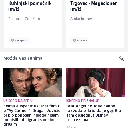
Kuhinjski pomoćnik
Trgovac - Magacioner
(m/ž)
(m/ž)
Restoran Golf Klub
Amko komerc
Sarajevo
Fojnica
Možda vas zanima
USKORO NA SFF-U
ISKRENO PRIZNANJE
Selma Alispahić ususret filmu
Brat Angeline Jolie nakon
o "Ay Carmeli": Dragan Jovičić
razvoda otkrio da je gej: Bio
bi bio ponosan; nikada nisam
sam opsjednut Disney
pomislila da igram s nekim
princezama
drugim
10 sati