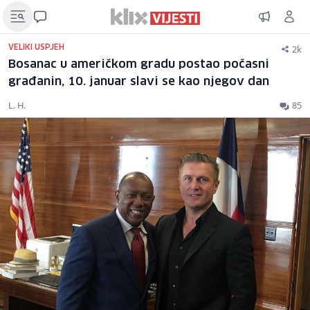
2k
VELIKI USPJEH
Bosanac u američkom gradu postao počasni
građanin, 10. januar slavi se kao njegov dan
L. H.
85