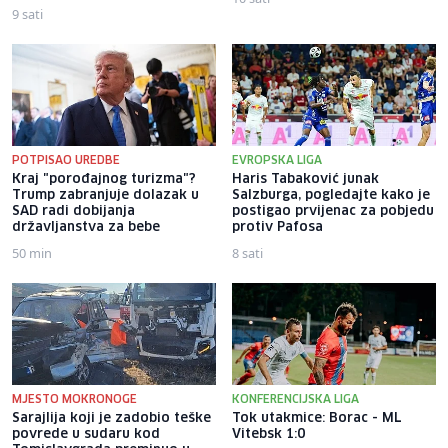
9 sati
POTPISAO UREDBE
EVROPSKA LIGA
Kraj "porođajnog turizma"?
Haris Tabaković junak
Trump zabranjuje dolazak u
Salzburga, pogledajte kako je
SAD radi dobijanja
postigao prvijenac za pobjedu
državljanstva za bebe
protiv Pafosa
50 min
8 sati
MJESTO MOKRONOGE
KONFERENCIJSKA LIGA
Sarajlija koji je zadobio teške
Tok utakmice: Borac - ML
povrede u sudaru kod
Vitebsk 1:0