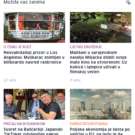
Možda vas zanima
O ČEMU JE RIJEČ
LJETNO DRUŽENJE
Nesvakidašnji prizor u Los
Mališani u sarajevskom
Angelesu: Muškarac snimljen u
naselju Miljacka dobili svoje
billboardu nasred raskrsnice
malo kino na otvorenom: Uz
kokice i lampice uživali u
filmskoj večeri
22 sata
3 sata
PRIČALI NA BOSANSKOM
EUROSTATOVI PODACI
Susret na Baščaršiji: Japanski
Poljska ekonomija je šesta po
TikToker oduševljen nakon
veličini u EU, na putu je da