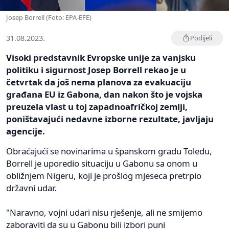
Josep Borrell (Foto: EPA-EFE)
31.08.2023.
Podijeli
Visoki predstavnik Evropske unije za vanjsku
politiku i sigurnost Josep Borrell rekao je u
četvrtak da još nema planova za evakuaciju
građana EU iz Gabona, dan nakon što je vojska
preuzela vlast u toj zapadnoafričkoj zemlji,
poništavajući nedavne izborne rezultate, javljaju
agencije.
Obraćajući se novinarima u španskom gradu Toledu,
Borrell je uporedio situaciju u Gabonu sa onom u
obližnjem Nigeru, koji je prošlog mjeseca pretrpio
državni udar.
"Naravno, vojni udari nisu rješenje, ali ne smijemo
zaboraviti da su u Gabonu bili izbori puni