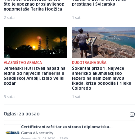
što je upoznao proslavljenog
prestigne i Švicarsku
nogometaša Tarika Hodžića
2 sata
1 sat
VLASNIŠTVO ARAMCA
DUGOTRAJNA SUŠA
Jemenski Huti izveli napad na
Šokantni prizori: Najveće
jednu od najvećih rafinerija u
američko akumulacijsko
Saudijskoj Arabiji, izbio veliki
jezero na najnižem nivou
požar
ikada, kriza pogodila i rijeku
Colorado
3 sata
1 sat
Oglasi za posao
Certificirani zaštitar za strana i diplomatska
predstavništva (m/ž)
Gama AA security
Prijava do: 21.08.2026. u 23:59