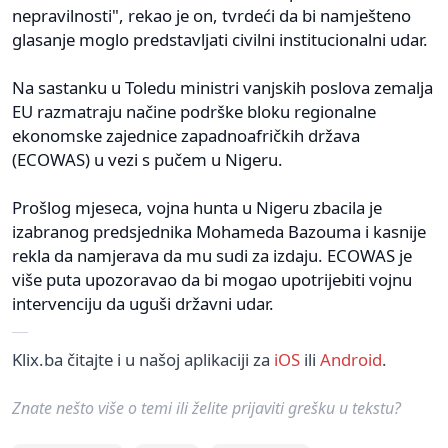
nepravilnosti", rekao je on, tvrdeći da bi namješteno
glasanje moglo predstavljati civilni institucionalni udar.
Na sastanku u Toledu ministri vanjskih poslova zemalja
EU razmatraju načine podrške bloku regionalne
ekonomske zajednice zapadnoafričkih država
(ECOWAS) u vezi s pučem u Nigeru.
Prošlog mjeseca, vojna hunta u Nigeru zbacila je
izabranog predsjednika Mohameda Bazouma i kasnije
rekla da namjerava da mu sudi za izdaju. ECOWAS je
više puta upozoravao da bi mogao upotrijebiti vojnu
intervenciju da uguši državni udar.
Klix.ba čitajte i u našoj aplikaciji za
iOS
ili
Android
.
Znate nešto više o temi ili želite prijaviti grešku u tekstu?