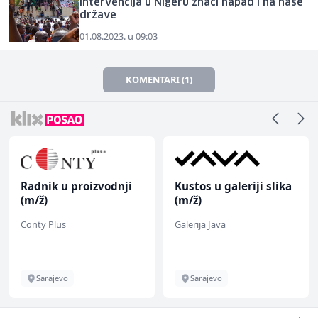
intervencija u Nigeru znači napad i na naše
države
01.08.2023. u 09:03
KOMENTARI (1)
Radnik u proizvodnji
Kustos u galeriji slika
(m/ž)
(m/ž)
Conty Plus
Galerija Java
Sarajevo
Sarajevo