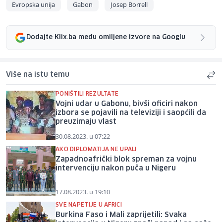
Evropska unija
Gabon
Josep Borrell
Dodajte Klix.ba među omiljene izvore na Googlu
Više na istu temu
PONIŠTILI REZULTATE
Vojni udar u Gabonu, bivši oficiri nakon
izbora se pojavili na televiziji i saopćili da
preuzimaju vlast
30.08.2023. u 07:22
AKO DIPLOMATIJA NE UPALI
Zapadnoafrički blok spreman za vojnu
intervenciju nakon puča u Nigeru
17.08.2023. u 19:10
SVE NAPETIJE U AFRICI
Burkina Faso i Mali zaprijetili: Svaka