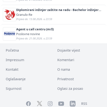
Diplomirani inžinjer zaštite na radu - Bachelor inžinjer
sigurnosti i pomoći (m/ž)
Granulo-Re
Prijava do: 13.08.2026. u 23:59
Agent u call centru (m/ž)
Poslovne novine
Prijava do: 21.08.2026. u 23:59
Početna
Dojavite vijest
Impressum
Komentari
Kontakt
O nama
Oglašavanje
Privatnost
Sigurnost
Oglasi za posao
Facebook
YouTube
LinkedIn
Twitter
Instagram
RSS