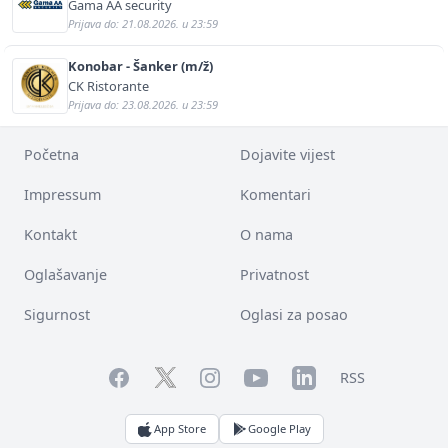
predstavništva (m/ž)
Gama AA security
Prijava do: 21.08.2026. u 23:59
Konobar - Šanker (m/ž)
CK Ristorante
Prijava do: 23.08.2026. u 23:59
Početna
Dojavite vijest
Impressum
Komentari
Kontakt
O nama
Oglašavanje
Privatnost
Sigurnost
Oglasi za posao
Facebook
YouTube
LinkedIn
Twitter
Instagram
RSS
App Store
Google Play