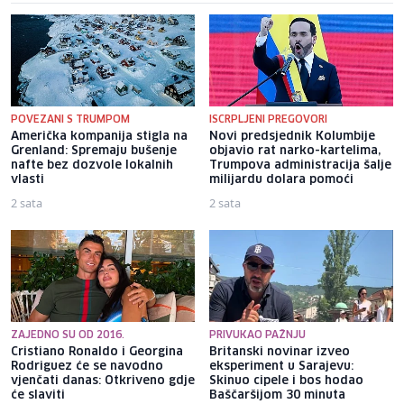
POVEZANI S TRUMPOM
ISCRPLJENI PREGOVORI
Američka kompanija stigla na
Novi predsjednik Kolumbije
Grenland: Spremaju bušenje
objavio rat narko-kartelima,
nafte bez dozvole lokalnih
Trumpova administracija šalje
vlasti
milijardu dolara pomoći
2 sata
2 sata
ZAJEDNO SU OD 2016.
PRIVUKAO PAŽNJU
Cristiano Ronaldo i Georgina
Britanski novinar izveo
Rodriguez će se navodno
eksperiment u Sarajevu:
vjenčati danas: Otkriveno gdje
Skinuo cipele i bos hodao
će slaviti
Baščaršijom 30 minuta