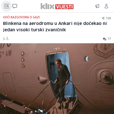
108
UOČI RAZGOVORA O GAZI
Blinkena na aerodromu u Ankari nije dočekao ni
jedan visoki turski zvaničnik
S. Š.
77