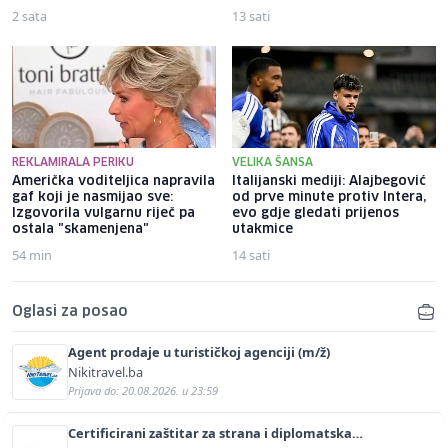
2 sata
13 sati
REKLAMIRALA PERIKU
VELIKA ŠANSA
Američka voditeljica napravila
Italijanski mediji: Alajbegović
gaf koji je nasmijao sve:
od prve minute protiv Intera,
Izgovorila vulgarnu riječ pa
evo gdje gledati prijenos
ostala "skamenjena"
utakmice
54 min
14 sati
Oglasi za posao
Agent prodaje u turističkoj agenciji (m/ž)
Nikitravel.ba
Prijava do: 20.08.2026. u 23:59
Certificirani zaštitar za strana i diplomatska