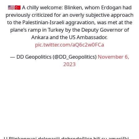
🇺🇸🇹🇷 A chilly welcome: Blinken, whom Erdogan had
previously criticized for an overly subjective approach
to the Palestinian-Israeli aggravation, was met at the
plane's ramp in Turkey by the Deputy Governor of
Ankara and the US Ambassador.
pic.twitter.com/aQ6c2w0FCa
— DD Geopolitics (@DD_Geopolitics)
November 6,
2023
U Blinkenovoj delegaciji dobrodošlice bili su američki