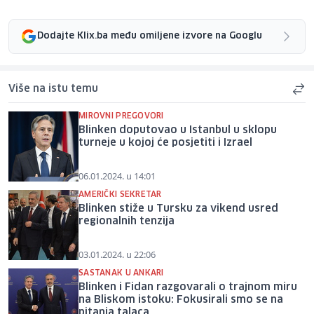
Dodajte Klix.ba među omiljene izvore na Googlu
Više na istu temu
MIROVNI PREGOVORI
Blinken doputovao u Istanbul u sklopu
turneje u kojoj će posjetiti i Izrael
06.01.2024. u 14:01
AMERIČKI SEKRETAR
Blinken stiže u Tursku za vikend usred
regionalnih tenzija
03.01.2024. u 22:06
SASTANAK U ANKARI
Blinken i Fidan razgovarali o trajnom miru
na Bliskom istoku: Fokusirali smo se na
pitanja talaca