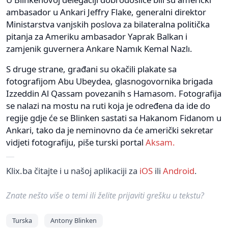
ambasador u Ankari Jeffry Flake, generalni direktor
Ministarstva vanjskih poslova za bilateralna politička
pitanja za Ameriku ambasador Yaprak Balkan i
zamjenik guvernera Ankare Namık Kemal Nazlı.
S druge strane, građani su okačili plakate sa
fotografijom Abu Ubeydea, glasnogovornika brigada
Izzeddin Al Qassam povezanih s Hamasom. Fotografija
se nalazi na mostu na ruti koja je određena da ide do
regije gdje će se Blinken sastati sa Hakanom Fidanom u
Ankari, tako da je neminovno da će američki sekretar
vidjeti fotografiju, piše turski portal
Aksam.
Klix.ba čitajte i u našoj aplikaciji za
iOS
ili
Android
.
Znate nešto više o temi ili želite prijaviti grešku u tekstu?
Turska
Antony Blinken