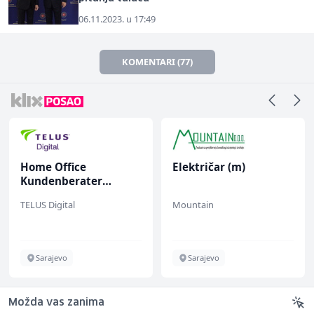
06.11.2023. u 17:49
KOMENTARI (77)
Home Office
Električar (m)
Kundenberater
(m/w/d) für Vattenfall
TELUS Digital
Mountain
Sarajevo
Sarajevo
Možda vas zanima