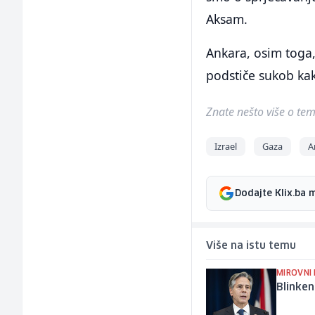
Aksam.
Ankara, osim toga,
podstiče sukob kak
Znate nešto više o temi 
Izrael
Gaza
A
Dodajte Klix.ba 
Više na istu temu
MIROVNI
Blinken