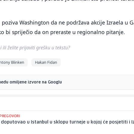
 poziva Washington da ne podržava akcije Izraela u Ga
o bi spriječio da on preraste u regionalno pitanje.
ili želite prijaviti grešku u tekstu?
ntony Blinken
Hakan Fidan
među omiljene izvore na Googlu
 PREGOVORI
 doputovao u Istanbul u sklopu turneje u kojoj će posjetiti i I