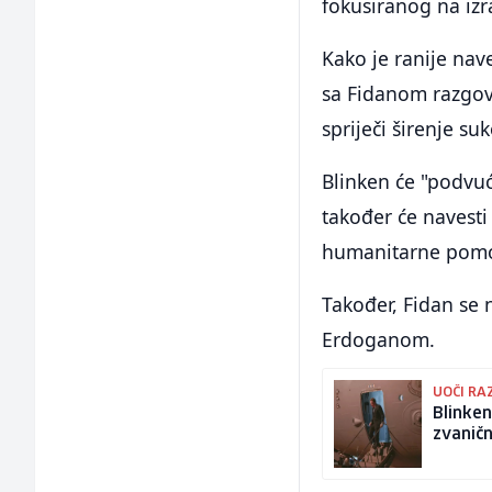
fokusiranog na izr
Kako je ranije nav
sa Fidanom razgova
spriječi širenje su
Blinken će "podvući
također će navest
humanitarne pomoći
Također, Fidan se
Erdoganom.
UOČI RA
Blinken
zvaničn