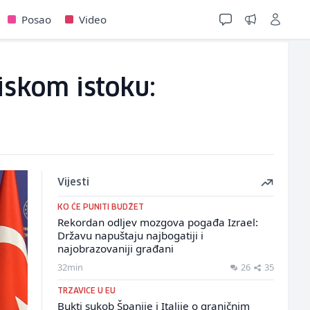
Posao
Video
iskom istoku:
Vijesti
KO ĆE PUNITI BUDŽET
Rekordan odljev mozgova pogađa Izrael:
Državu napuštaju najbogatiji i
najobrazovaniji građani
32min
26
35
TRZAVICE U EU
Bukti sukob Španije i Italije o graničnim