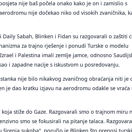
posjeta nije baš počela onako kako je on i zamislio s
aerodromu nije dočekao niko od visokih zvaničnika, k
.
 Daily Sabah, Blinken i Fidan su razgovarali o zaštiti ci
hanizma za trajno rješenje i ponudi Turske o modelu
i Izrael i Palestina imali zemlje jamce, odnosno Saudij
, kao i zapadne nacije s iskustvom u posredovanju.
tanka nije bilo nikakvog zvaničnog obraćanja niti je 
en je dao kratku izjavu na aerodromu odakle se vraća
 koja stiže do Gaze. Razgovarali smo o trajnom miru 
tenzivno smo se fokusirali na pitanje talaca. Razgovara
 širenja sukoba", poručio je Blinken što prenosi tursk