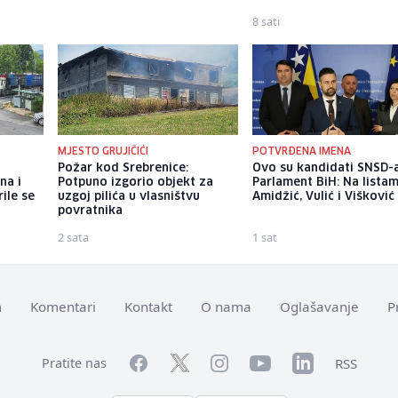
8 sati
MJESTO GRUJIČIĆI
POTVRĐENA IMENA
Požar kod Srebrenice:
Ovo su kandidati SNSD-
na i
Potpuno izgorio objekt za
Parlament BiH: Na lista
rile se
uzgoj pilića u vlasništvu
Amidžić, Vulić i Višković
povratnika
2 sata
1 sat
m
Komentari
Kontakt
O nama
Oglašavanje
P
Facebook
YouTube
LinkedIn
Twitter
Instagram
RSS
Pratite nas