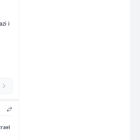
zi i
zrael