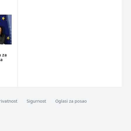
a za
ma
rivatnost
Sigurnost
Oglasi za posao