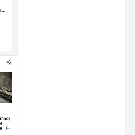
a
Junior Marketing &
Poslovođa prodavnic
u
Recruiting Specialist
(m/ž)
(m/ž)
Mars Connect
Amko komerc
Sarajevo
Sarajevo
emnoj
će
a i F-