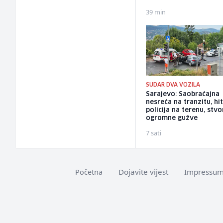
39 min
SUDAR DVA VOZILA
Sarajevo: Saobraćajna
nesreća na tranzitu, hit
policija na terenu, stvo
ogromne gužve
7 sati
Dojavite vijest
Impressu
Početna