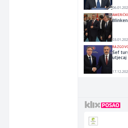
06.01.202
AMERIČK
Blinken
03.01.202
RAZGOVO
Šef tur
utjecaj
17.12.202