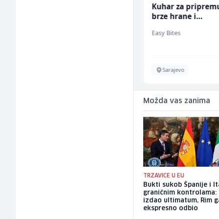
Konobar (m/ž)
Kuhar za priprem
brze hrane i
jednostavnih jela
Mesna Industrija Gora
Easy Bites
ž)
Sarajevo
Sarajevo
Možda vas zanima
TRZAVICE U EU
Bukti sukob Španije i It
graničnim kontrolama:
izdao ultimatum, Rim g
ekspresno odbio