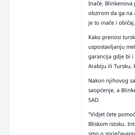
Inače, Blinkenova 
obzirom da ga na 
je to inače i običaj
Kako prenosi turski
uspostavljanju me
garancija gdje bi 
Arabiju ili Tursku
Nakon njihovog sas
saopćenje, a Blink
SAD.
"Vidjet ćete pomoć
Bliskom istoku. In
smo o sprječavanju