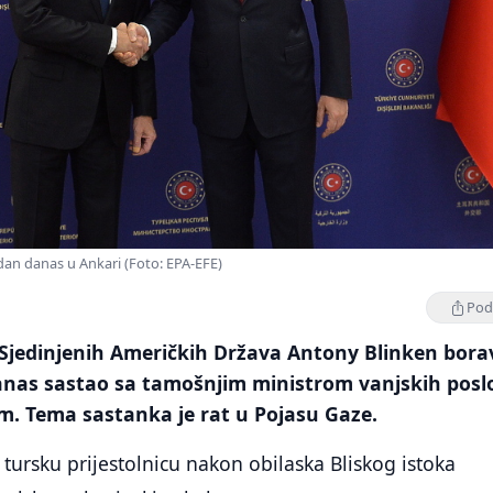
dan danas u Ankari (Foto: EPA-EFE)
Podi
 Sjedinjenih Američkih Država Antony Blinken bora
danas sastao sa tamošnjim ministrom vanjskih posl
 Tema sastanka je rat u Pojasu Gaze.
 tursku prijestolnicu nakon obilaska Bliskog istoka