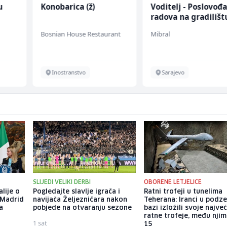
u
Konobarica (ž)
Voditelj - Poslovođ
radova na gradilišt
 (m/
(m/ž)
Bosnian House Restaurant
Mibral
Inostranstvo
Sarajevo
SLIJEDI VELIKI DERBI
OBORENE LETJELICE
alije o
Pogledajte slavlje igrača i
Ratni trofeji u tunelima
 Madrid
navijača Željezničara nakon
Teherana: Iranci u podz
a
pobjede na otvaranju sezone
bazi izložili svoje najve
ratne trofeje, među njim
1 sat
15