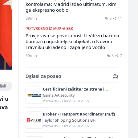
kontrolama: Madrid izdao ultimatum, Rim
ga ekspresno odbio
39min
8
11
POTVRĐENO IZ MUP-A SBK
Provjerava se povezanost: U Vitezu bačena
bomba u ugostiteljski objekat, u Novom
Travniku ukradeno i zapaljeno vozilo
59min
3
7
Oglasi za posao
jeli
Certificirani zaštitar za strana i
diplomatska predstavništva (m/ž)
Gama AA security
vi u
Prijava do: 21.08.2026. u 23:59
ova
Broker - Transport Koordinator (m/ž)
Taylor Shipping Solutions BH
Prijava do: 03.09.2026. u 23:59