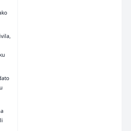
ako
vila,
sku
dato
 u
na
li
i