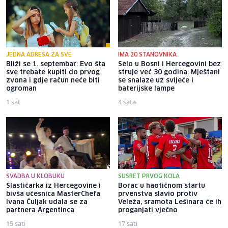
JEDNA ADRESA ZA SVE
IMA 20 STANOVNIKA
Bliži se 1. septembar: Evo šta
Selo u Bosni i Hercegovini bez
sve trebate kupiti do prvog
struje već 30 godina: Mještani
zvona i gdje račun neće biti
se snalaze uz svijeće i
ogroman
baterijske lampe
1 sat
4 sata
SVADBA U KLOBUKU
SUSRET PRVOG KOLA
Slastičarka iz Hercegovine i
Borac u haotičnom startu
bivša učesnica MasterChefa
prvenstva slavio protiv
Ivana Čuljak udala se za
Veleža, sramota Lešinara će ih
partnera Argentinca
proganjati vječno
15 sati
17 sati