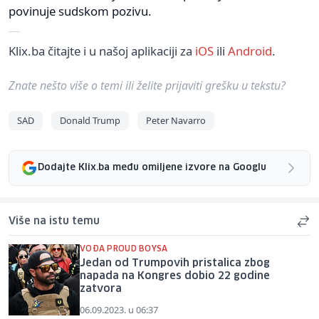
povinuje sudskom pozivu.
Klix.ba čitajte i u našoj aplikaciji za
iOS
ili
Android
.
Znate nešto više o temi ili želite prijaviti grešku u tekstu?
SAD
Donald Trump
Peter Navarro
Dodajte Klix.ba među omiljene izvore na Googlu
Više na istu temu
VOĐA PROUD BOYSA
Jedan od Trumpovih pristalica zbog
napada na Kongres dobio 22 godine
zatvora
06.09.2023. u 06:37