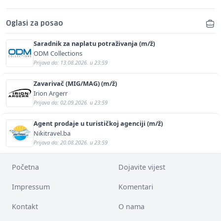
Oglasi za posao
Saradnik za naplatu potraživanja (m/ž)
ODM Collections
Prijava do: 13.08.2026. u 23:59
Zavarivač (MIG/MAG) (m/ž)
Irion Argerr
Prijava do: 02.09.2026. u 23:59
Agent prodaje u turističkoj agenciji (m/ž)
Nikitravel.ba
Prijava do: 20.08.2026. u 23:59
Početna
Dojavite vijest
Impressum
Komentari
Kontakt
O nama