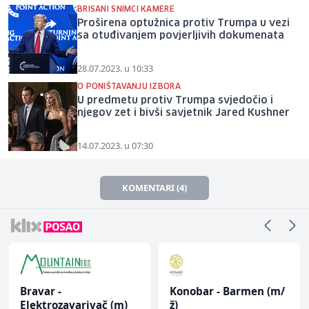
BRISANI SNIMCI KAMERE
Proširena optužnica protiv Trumpa u vezi
sa otuđivanjem povjerljivih dokumenata
28.07.2023. u 10:33
O PONIŠTAVANJU IZBORA
U predmetu protiv Trumpa svjedočio i
njegov zet i bivši savjetnik Jared Kushner
14.07.2023. u 07:30
KOMENTARI (4)
Bravar -
Konobar - Barmen (m/
Elektrozavarivač (m)
ž)