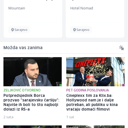
Mountain
Hotel Nomad
Sarajevo
Sarajevo
Možda vas zanima
ZELJKOVIĆ OTVORENO
PET GODINA POSLOVANJA
Potpredsjednik Borca
Cineplexx tim za Klix.ba:
prozvao "sarajevsku čaršiju":
Hollywood nam je i dalje
Najviše ih boli to što najbolji
potreban, ali publiku u kina
dolazi iz RS-a
vraćaju domaći filmovi
2 sata
1 sat