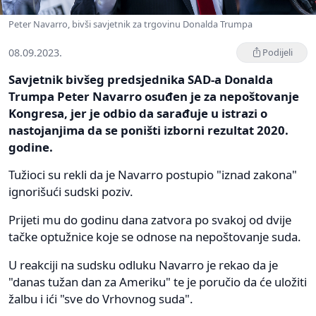
Peter Navarro, bivši savjetnik za trgovinu Donalda Trumpa
08.09.2023.
Podijeli
Savjetnik bivšeg predsjednika SAD-a Donalda
Trumpa Peter Navarro osuđen je za nepoštovanje
Kongresa, jer je odbio da sarađuje u istrazi o
nastojanjima da se poništi izborni rezultat 2020.
godine.
Tužioci su rekli da je Navarro postupio "iznad zakona"
ignorišući sudski poziv.
Prijeti mu do godinu dana zatvora po svakoj od dvije
tačke optužnice koje se odnose na nepoštovanje suda.
U reakciji na sudsku odluku Navarro je rekao da je
"danas tužan dan za Ameriku" te je poručio da će uložiti
žalbu i ići "sve do Vrhovnog suda".