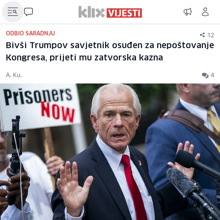
12
ODBIO SARADNJU
Bivši Trumpov savjetnik osuđen za nepoštovanje
Kongresa, prijeti mu zatvorska kazna
A. Ku.
4