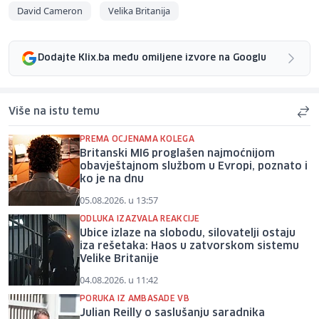
David Cameron
Velika Britanija
Dodajte Klix.ba među omiljene izvore na Googlu
Više na istu temu
PREMA OCJENAMA KOLEGA
Britanski MI6 proglašen najmoćnijom
obavještajnom službom u Evropi, poznato i
ko je na dnu
05.08.2026. u 13:57
ODLUKA IZAZVALA REAKCIJE
Ubice izlaze na slobodu, silovatelji ostaju
iza rešetaka: Haos u zatvorskom sistemu
Velike Britanije
04.08.2026. u 11:42
PORUKA IZ AMBASADE VB
Julian Reilly o saslušanju saradnika