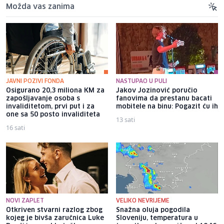
Možda vas zanima
JAVNI POZIVI FONDA
NASTUPAO U PULI
Osigurano 20,3 miliona KM za
Jakov Jozinović poručio
zapošljavanje osoba s
fanovima da prestanu bacati
invaliditetom, prvi put i za
mobitele na binu: Pogazit ću ih
one sa 50 posto invaliditeta
13 sati
16 sati
NOVI ZAPLET
VELIKO NEVRIJEME
Otkriven stvarni razlog zbog
Snažna oluja pogodila
kojeg je bivša zaručnica Luke
Sloveniju, temperatura u