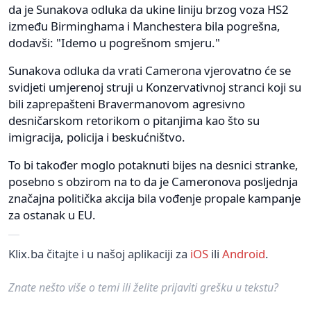
da je Sunakova odluka da ukine liniju brzog voza HS2
između Birminghama i Manchestera bila pogrešna,
dodavši: "Idemo u pogrešnom smjeru."
Sunakova odluka da vrati Camerona vjerovatno će se
svidjeti umjerenoj struji u Konzervativnoj stranci koji su
bili zaprepašteni Bravermanovom agresivno
desničarskom retorikom o pitanjima kao što su
imigracija, policija i beskućništvo.
To bi također moglo potaknuti bijes na desnici stranke,
posebno s obzirom na to da je Cameronova posljednja
značajna politička akcija bila vođenje propale kampanje
za ostanak u EU.
Klix.ba čitajte i u našoj aplikaciji za
iOS
ili
Android
.
Znate nešto više o temi ili želite prijaviti grešku u tekstu?