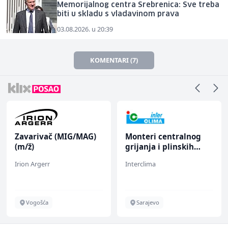
Memorijalnog centra Srebrenica: Sve treba
biti u skladu s vladavinom prava
03.08.2026. u 20:39
KOMENTARI (7)
Zavarivač (MIG/MAG)
Monteri centralnog
(m/ž)
grijanja i plinskih
instalacija (m)
Irion Argerr
Interclima
Vogošća
Sarajevo