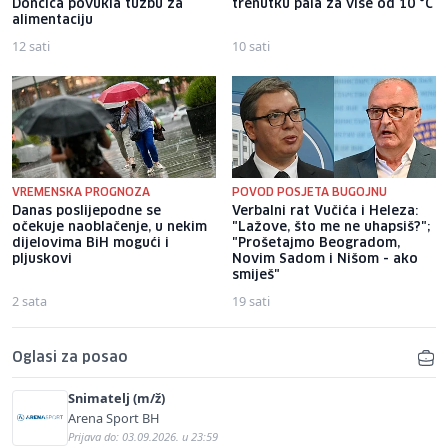
Dončića povukla tužbu za
trenutku pala za više od 10 °C
alimentaciju
12 sati
10 sati
VREMENSKA PROGNOZA
POVOD POSJETA BUGOJNU
Danas poslijepodne se
Verbalni rat Vučića i Heleza:
očekuje naoblačenje, u nekim
"Lažove, što me ne uhapsiš?";
dijelovima BiH mogući i
"Prošetajmo Beogradom,
pljuskovi
Novim Sadom i Nišom - ako
smiješ"
2 sata
19 sati
Oglasi za posao
Snimatelj (m/ž)
Arena Sport BH
Prijava do: 03.09.2026. u 23:59