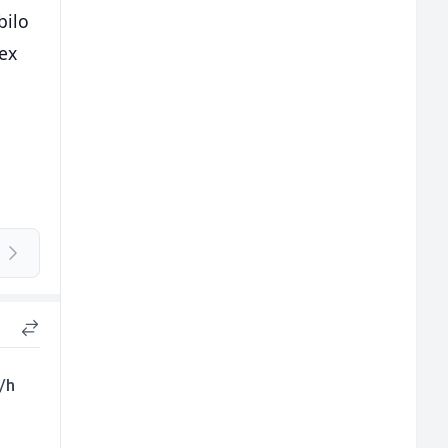
bilo
dex
m/h