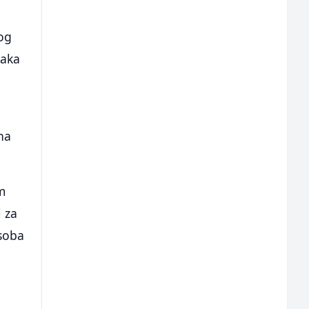
og
naka
na
m
i za
osoba