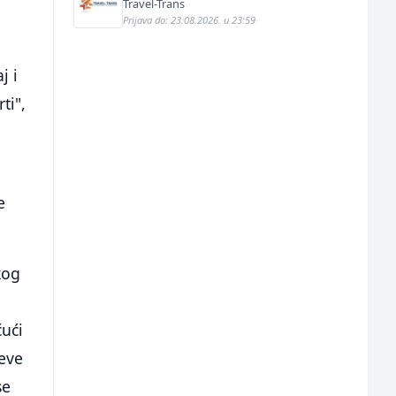
Travel-Trans
Prijava do: 23.08.2026. u 23:59
j i
ti",
e
kog
č
ćući
jeve
se