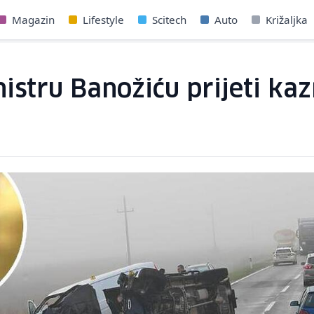
Magazin
Lifestyle
Scitech
Auto
Križaljka
stru Banožiću prijeti ka