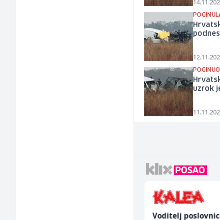
14.11.202
POGINUL
Hrvatsk
podnese
12.11.202
POGINUO
Hrvatsk
uzrok j
11.11.202
Mašinski inženjer (m/
Voditelj poslovni