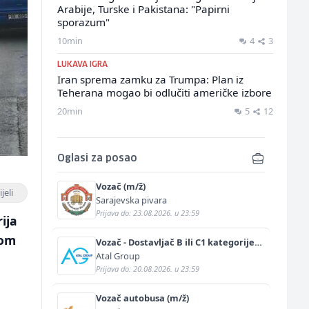
Arabije, Turske i Pakistana: "Papirni
sporazum"
10min
4
3
LUKAVA IGRA
Iran sprema zamku za Trumpa: Plan iz
Teherana mogao bi odlučiti američke izbore
20min
5
12
Oglasi za posao
Vozač (m/ž)
jeli
Sarajevska pivara
Prijava do: 23.08.2026. u 23:59
ija
nom
Vozač - Dostavljač B ili C1 kategorije
(m/ž)
Atal Group
Prijava do: 20.08.2026. u 23:59
Vozač autobusa (m/ž)