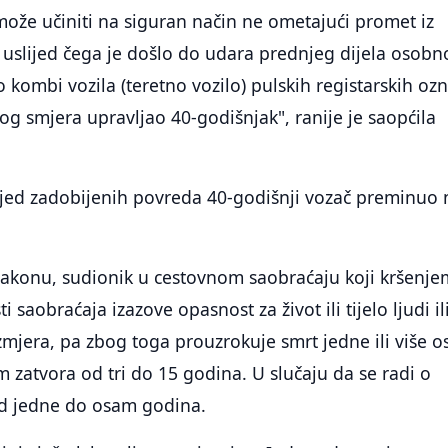
 može učiniti na siguran način ne ometajući promet iz
 uslijed čega je došlo do udara prednjeg dijela osobn
o kombi vozila (teretno vozilo) pulskih registarskih oz
nog smjera upravljao 40-godišnjak", ranije je saopćila
ljed zadobijenih povreda 40-godišnji vozač preminuo 
akonu, sudionik u cestovnom saobraćaju koji kršenje
i saobraćaja izazove opasnost za život ili tijelo ljudi il
zmjera, pa zbog toga prouzrokuje smrt jedne ili više 
m zatvora od tri do 15 godina. U slučaju da se radi o
od jedne do osam godina.