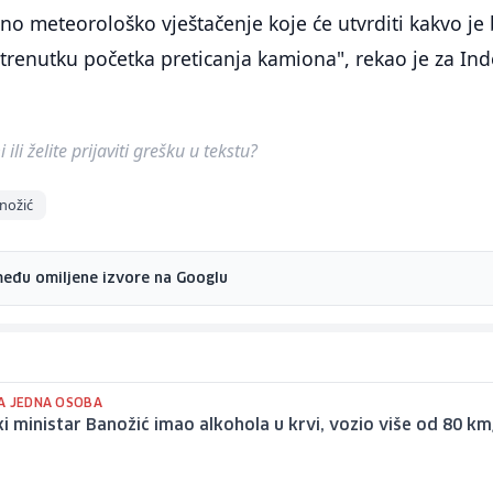
dno meteorološko vještačenje koje će utvrditi kakvo je 
 u trenutku početka preticanja kamiona", rekao je za In
ili želite prijaviti grešku u tekstu?
nožić
među omiljene izvore na Googlu
A JEDNA OSOBA
i ministar Banožić imao alkohola u krvi, vozio više od 80 k