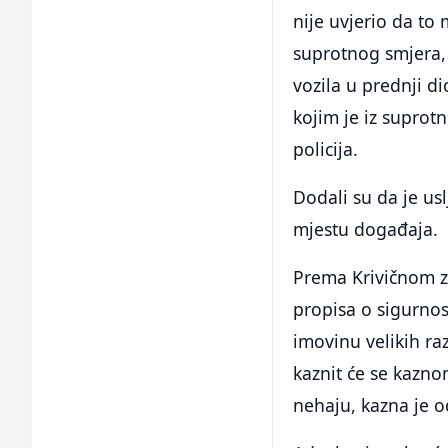
nije uvjerio da to
suprotnog smjera,
vozila u prednji di
kojim je iz suprot
policija.
Dodali su da je us
mjestu događaja.
Prema Krivičnom z
propisa o sigurnost
imovinu velikih ra
kaznit će se kazno
nehaju, kazna je 