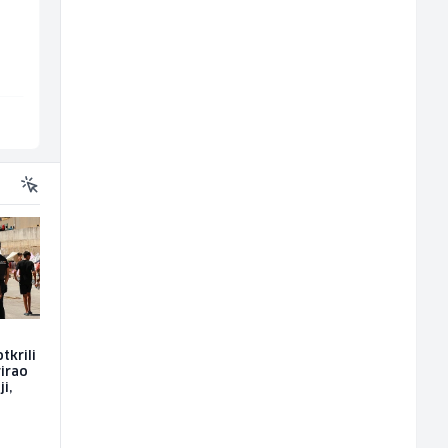
(m/f)
(m/ž)
Jitasa
Amko komerc
Više lokacija
Sarajevo
tkrili
rirao
i,