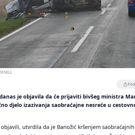
/PIXSELL
Podi
danas je objavila da će prijaviti bivšeg ministra Mar
čno djelo izazivanja saobraćajne nesreće u cestov
u objavili, utvrdila da je Banožić kršenjem saobraćajnih