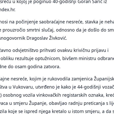
sreću u kojoj je poginuo 40-godišnji Goran Šarić iz
ndex.hr.
nosi na počinjenje saobraćajne nesreće, stavka je neha
je prouzročio smrtni slučaj, odnosno da je došlo do smr
snogovornik Dragoslav Živković.
avno odvjetništvo prihvati ovakvu krivičnu prijavu i
 obliku rezultuje optužnicom, bivšem ministru odbran
edne do osam godina zatvora.
ajne nesreće, kojim je rukovodila zamjenica Županijs
tva u Vukovaru, utvrđeno je kako je 44-godišnji voza
) osobnog vozila vinkovačkih registarskih oznaka, kre
vaca u smjeru Županje, obavljao radnju preticanja s li
zila koje se ispred njega kretalo u istom smjeru, a da 