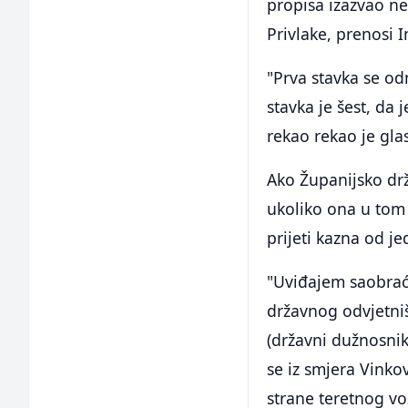
propisa izazvao ne
Privlake, prenosi I
"Prva stavka se od
stavka je šest, da 
rekao rekao je gla
Ako Županijsko drž
ukoliko ona u tom
prijeti kazna od j
"Uviđajem saobrać
državnog odvjetniš
(državni dužnosnik
se iz smjera Vinko
strane teretnog vo