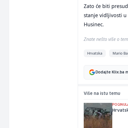
Zato će biti presu
stanje vidljivosti
Husinec.
Znate nešto više o temi 
Hrvatska
Mario Ba
Dodajte Klix.ba 
Više na istu temu
POGINUL
Hrvatsk