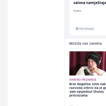
ž)
salona namještaja
ž)
Euro-Asfalt
Kalea
Više lokacija
Više lokacija
Možda vas zanima
ISKRENO PRIZNANJE
Brat Angeline Jolie na
razvoda otkrio da je ge
sam opsjednut Disney
princezama