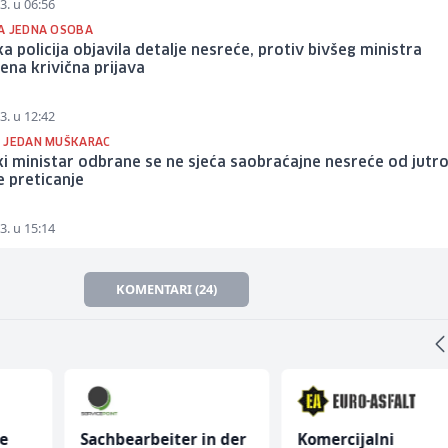
3. u 06:56
A JEDNA OSOBA
a policija objavila detalje nesreće, protiv bivšeg ministra
na krivična prijava
3. u 12:42
 JEDAN MUŠKARAC
i ministar odbrane se ne sjeća saobraćajne nesreće od jutro
e preticanje
3. u 15:14
KOMENTARI (24)
ce
Sachbearbeiter in der
Komercijalni