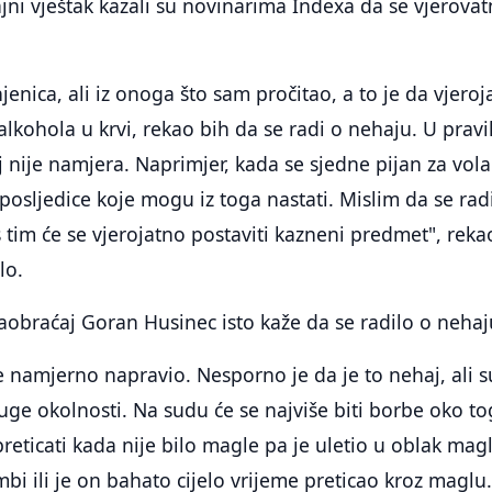
jni vještak kazali su novinarima Indexa da se vjerova
enica, ali iz onoga što sam pročitao, a to je da vjeroj
alkohola u krvi, rekao bih da se radi o nehaju. U pravi
 nije namjera. Naprimjer, kada se sjedne pijan za vola
 posljedice koje mogu iz toga nastati. Mislim da se rad
s tim će se vjerojatno postaviti kazneni predmet", reka
lo.
saobraćaj Goran Husinec isto kaže da se radilo o nehaj
e namjerno napravio. Nesporno je da je to nehaj, ali s
ruge okolnosti. Na sudu će se najviše biti borbe oko to
reticati kada nije bilo magle pa je uletio u oblak magl
mbi ili je on bahato cijelo vrijeme preticao kroz maglu