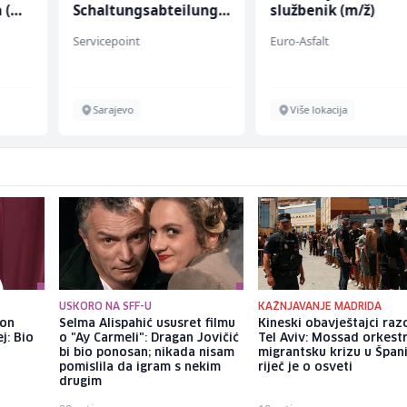
 (m/
Schaltungsabteilung
službenik (m/ž)
(m/w)
Servicepoint
Euro-Asfalt
Sarajevo
Više lokacija
USKORO NA SFF-U
KAŽNJAVANJE MADRIDA
kon
Selma Alispahić ususret filmu
Kineski obavještajci razo
j: Bio
o "Ay Carmeli": Dragan Jovičić
Tel Aviv: Mossad orkest
bi bio ponosan; nikada nisam
migrantsku krizu u Španij
pomislila da igram s nekim
riječ je o osveti
drugim