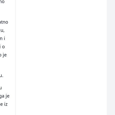
tno
atno
lu,
n i
i o
o je
u.
u
ga je
e iz
.