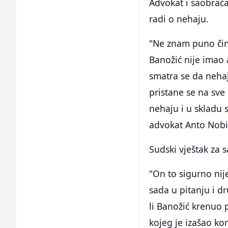
Advokat i saobraća
radi o nehaju.
"Ne znam puno činj
Banožić nije imao 
smatra se da nehaj
pristane se na sve
nehaju i u skladu 
advokat Anto Nobi
Sudski vještak za 
"On to sigurno nij
sada u pitanju i d
li Banožić krenuo p
kojeg je izašao ko