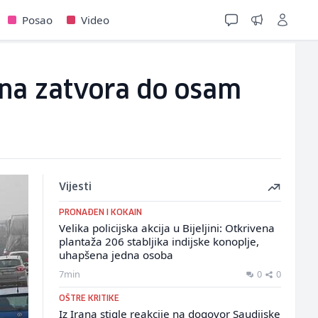
Posao
Video
zna zatvora do osam
Vijesti
PRONAĐEN I KOKAIN
Velika policijska akcija u Bijeljini: Otkrivena
plantaža 206 stabljika indijske konoplje,
uhapšena jedna osoba
7min
0
0
OŠTRE KRITIKE
Iz Irana stigle reakcije na dogovor Saudijske