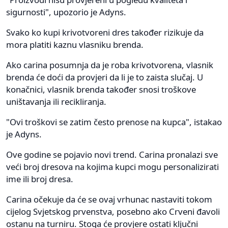
sigurnosti", upozorio je Adyns.
Svako ko kupi krivotvoreni dres također rizikuje da
mora platiti kaznu vlasniku brenda.
Ako carina posumnja da je roba krivotvorena, vlasnik
brenda će doći da provjeri da li je to zaista slučaj. U
konačnici, vlasnik brenda također snosi troškove
uništavanja ili recikliranja.
"Ovi troškovi se zatim često prenose na kupca", istakao
je Adyns.
Ove godine se pojavio novi trend. Carina pronalazi sve
veći broj dresova na kojima kupci mogu personalizirati
ime ili broj dresa.
Carina očekuje da će se ovaj vrhunac nastaviti tokom
cijelog Svjetskog prvenstva, posebno ako Crveni đavoli
ostanu na turniru. Stoga će provjere ostati ključni