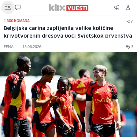
0
1.300 KOMADA
Belgijska carina zaplijenila velike količine
krivotvorenih dresova uoči Svjetskog prvenstva
FENA
|
15.06.2026.
3