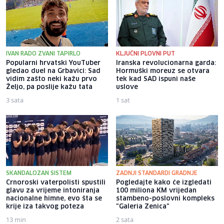
IVAN RADO ZVANI TAPIRLO
KLJUČNI PLOVNI PUT
Popularni hrvatski YouTuber
Iranska revolucionarna garda:
gledao duel na Grbavici: Sad
Hormuški moreuz se otvara
vidim zašto neki kažu prvo
tek kad SAD ispuni naše
Željo, pa poslije kažu tata
uslove
3 sata
1 sat
SKANDALOZAN SISTEM
ZADNJI STANDARDI GRADNJE
Crnoroski vaterpolisti spustili
Pogledajte kako će izgledati
glavu za vrijeme intoniranja
100 miliona KM vrijedan
nacionalne himne, evo šta se
stambeno-poslovni kompleks
krije iza takvog poteza
"Galeria Zenica"
13 min
2 sata