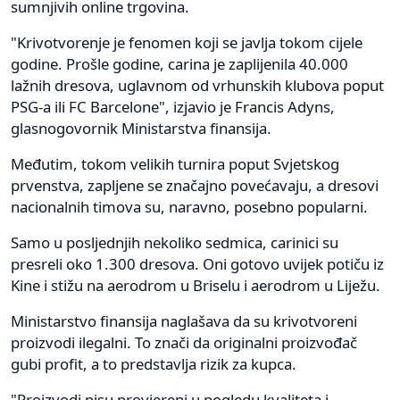
sumnjivih online trgovina.
"Krivotvorenje je fenomen koji se javlja tokom cijele
godine. Prošle godine, carina je zaplijenila 40.000
lažnih dresova, uglavnom od vrhunskih klubova poput
PSG-a ili FC Barcelone", izjavio je Francis Adyns,
glasnogovornik Ministarstva finansija.
Međutim, tokom velikih turnira poput Svjetskog
prvenstva, zapljene se značajno povećavaju, a dresovi
nacionalnih timova su, naravno, posebno popularni.
Samo u posljednjih nekoliko sedmica, carinici su
presreli oko 1.300 dresova. Oni gotovo uvijek potiču iz
Kine i stižu na aerodrom u Briselu i aerodrom u Liježu.
Ministarstvo finansija naglašava da su krivotvoreni
proizvodi ilegalni. To znači da originalni proizvođač
gubi profit, a to predstavlja rizik za kupca.
"Proizvodi nisu provjereni u pogledu kvaliteta i