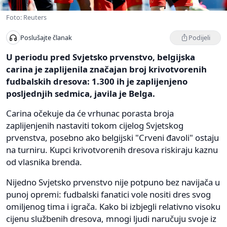
Foto: Reuters
Podijeli
Poslušajte članak
U periodu pred Svjetsko prvenstvo, belgijska
carina je zaplijenila značajan broj krivotvorenih
fudbalskih dresova: 1.300 ih je zaplijenjeno
posljednjih sedmica, javila je Belga.
Carina očekuje da će vrhunac porasta broja
zaplijenjenih nastaviti tokom cijelog Svjetskog
prvenstva, posebno ako belgijski "Crveni đavoli" ostaju
na turniru. Kupci krivotvorenih dresova riskiraju kaznu
od vlasnika brenda.
Nijedno Svjetsko prvenstvo nije potpuno bez navijača u
punoj opremi: fudbalski fanatici vole nositi dres svog
omiljenog tima i igrača. Kako bi izbjegli relativno visoku
cijenu službenih dresova, mnogi ljudi naručuju svoje iz