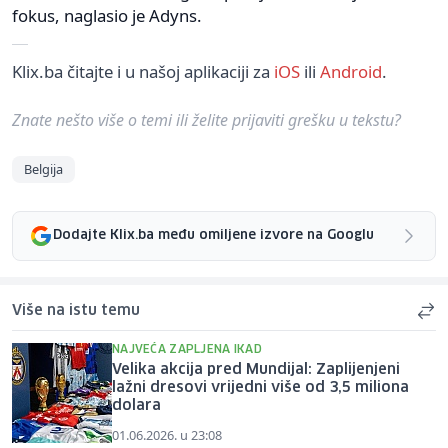
fokus, naglasio je Adyns.
Klix.ba čitajte i u našoj aplikaciji za
iOS
ili
Android
.
Znate nešto više o temi ili želite prijaviti grešku u tekstu?
Belgija
Dodajte Klix.ba među omiljene izvore na Googlu
Više na istu temu
NAJVEĆA ZAPLJENA IKAD
Velika akcija pred Mundijal: Zaplijenjeni
lažni dresovi vrijedni više od 3,5 miliona
dolara
01.06.2026. u 23:08