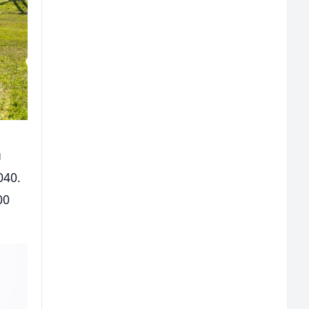
u
040.
00