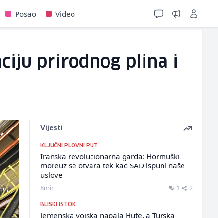
Posao
Video
ciju prirodnog plina i
Vijesti
KLJUČNI PLOVNI PUT
Iranska revolucionarna garda: Hormuški
moreuz se otvara tek kad SAD ispuni naše
uslove
8min
1
2
BLISKI ISTOK
Jemenska vojska napala Hute, a Turska