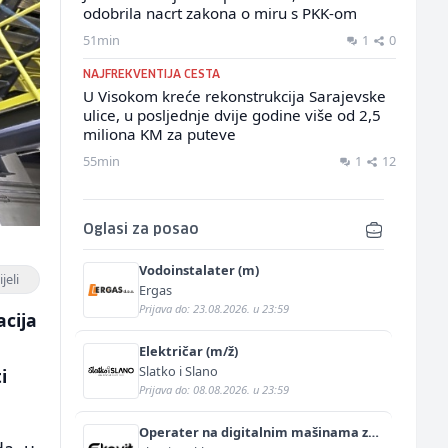
odobrila nacrt zakona o miru s PKK-om
51min
1
0
NAJFREKVENTIJA CESTA
U Visokom kreće rekonstrukcija Sarajevske
ulice, u posljednje dvije godine više od 2,5
miliona KM za puteve
55min
1
12
Oglasi za posao
Vodoinstalater (m)
jeli
Ergas
Prijava do: 23.08.2026. u 23:59
acija
Električar (m/ž)
Slatko i Slano
i
Prijava do: 08.08.2026. u 23:59
Operater na digitalnim mašinama za