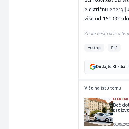
učinkovitost od vi
električnu energij
više od 150.000 do
Znate nešto više o temi 
Austrija
Beč
Dodajte Klix.ba 
Više na istu temu
ELEKTRIF
Beč dob
proizvo
06.09.202