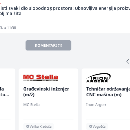
A
isti svaki dio slobodnog prostora: Obnovljiva energija proiz
oljima žita
3. u 11:38
KOMENTARI (1)
đa
Građevinski inženjer
Tehničar održavanj
štu
(m/ž)
CNC mašina (m)
MC-Stella
Irion Argerr
Velika Kladuša
Vogošća