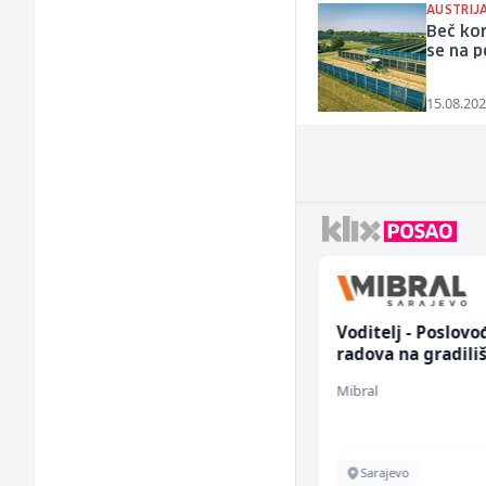
AUSTRIJ
Beč kor
se na p
15.08.202
Kundenbetreuer
Voditelj - Poslovo
(m/w)
radova na gradili
(m/ž)
Servicepoint
Mibral
Sarajevo
Sarajevo