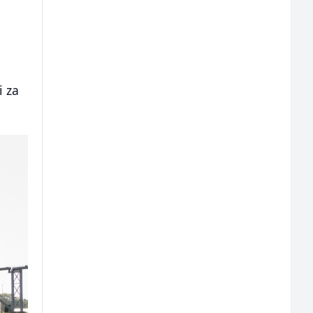
e
i za