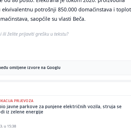
še od 86 posto. Elektrana je tokom 2020. proizvodila
u ekvivalentnu potrošnji 850.000 domaćinstava i toplot
maćinstava, saopćile su vlasti Beča.
ili želite prijaviti grešku u tekstu?
među omiljene izvore na Googlu
IKACIJA PRIJEVOZA
io javne parkove za punjene električnih vozila, struja se
di iz zelene energije
3. u 15:38