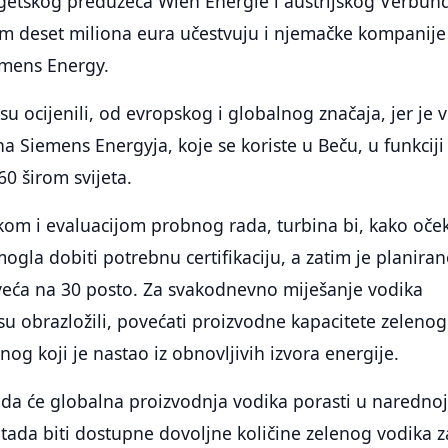
etskog preduzeća Wien Energie i austrijskog Verbund
om deset miliona eura učestvuju i njemačke kompanije
emens Energy.
 su ocijenili, od evropskog i globalnog značaja, jer je v
a Siemens Energyja, koje se koriste u Beču, u funkciji
60 širom svijeta.
kom i evaluacijom probnog rada, turbina bi, kako oče
ogla dobiti potrebnu certifikaciju, a zatim je planira
veća na 30 posto. Za svakodnevno miješanje vodika
su obrazložili, povećati proizvodne kapacitete zelenog
og koji je nastao iz obnovljivih izvora energije.
 da će globalna proizvodnja vodika porasti u naredno
o tada biti dostupne dovoljne količine zelenog vodika z