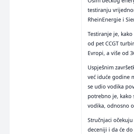
Osim bečkog energ
testiranju vrijedn
RheinEnergie i Si
Testiranje je, kako
od pet CCGT turbin
Evropi, a više od 3
Uspješnim završet
već iduće godine m
se udio vodika po
potrebno je, kako 
vodika, odnosno on
Stručnjaci očekuju
deceniji i da će d