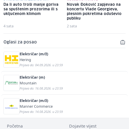
Da li auto troši manje goriva
Novak Đoković zapjevao na
sa spuštenim prozorima ili s
koncertu Vlade Georgieva,
uključenom klimom
plesnim pokretima oduševio
publiku
4 sata
2 sata
Oglasi za posao
Električar (m/ž)
Hering
Prijava do: 04.09.2026. u 23:59
Električar (m)
Mountain
Prijava do: 16.08.2026. u 23:59
Električar (m/ž)
Manner Commerce
Prijava do: 14.08.2026. u 23:59
Početna
Dojavite vijest