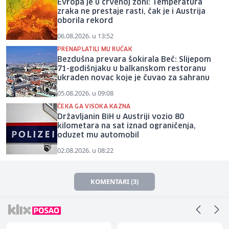
Evropa je u crvenoj zoni: Temperatura
zraka ne prestaje rasti, čak je i Austrija
oborila rekord
06.08.2026. u 13:52
PRENAPLATILI MU RUČAK
Bezdušna prevara šokirala Beč: Slijepom
71-godišnjaku u balkanskom restoranu
ukraden novac koje je čuvao za sahranu
05.08.2026. u 09:08
ČEKA GA VISOKA KAZNA
Državljanin BiH u Austriji vozio 80
kilometara na sat iznad ograničenja,
oduzet mu automobil
02.08.2026. u 08:22
KOMENTARI (3)