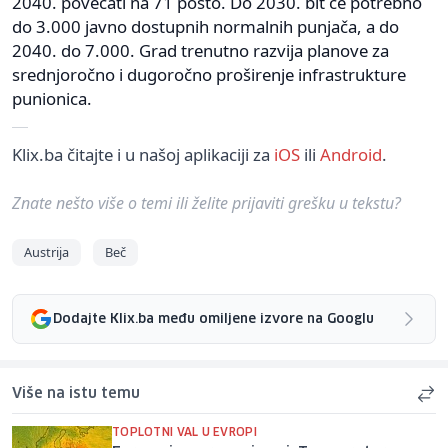
2040. povećati na 71 posto. Do 2030. bit će potrebno
do 3.000 javno dostupnih normalnih punjača, a do
2040. do 7.000. Grad trenutno razvija planove za
srednjoročno i dugoročno proširenje infrastrukture
punionica.
Klix.ba čitajte i u našoj aplikaciji za
iOS
ili
Android
.
Znate nešto više o temi ili želite prijaviti grešku u tekstu?
Austrija
Beč
Dodajte Klix.ba među omiljene izvore na Googlu
Više na istu temu
TOPLOTNI VAL U EVROPI