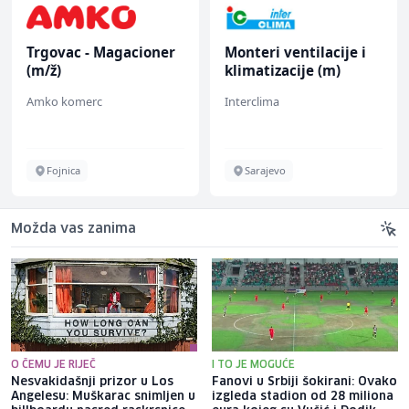
Trgovac - Magacioner
Monteri ventilacije i
(m/ž)
klimatizacije (m)
Amko komerc
Interclima
Fojnica
Sarajevo
Možda vas zanima
O ČEMU JE RIJEČ
I TO JE MOGUĆE
Nesvakidašnji prizor u Los
Fanovi u Srbiji šokirani: Ovako
Angelesu: Muškarac snimljen u
izgleda stadion od 28 miliona