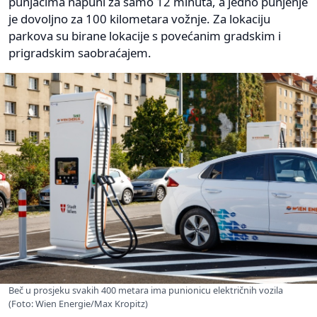
punjačima napuni za samo 12 minuta, a jedno punjenje
je dovoljno za 100 kilometara vožnje. Za lokaciju
parkova su birane lokacije s povećanim gradskim i
prigradskim saobraćajem.
Beč u prosjeku svakih 400 metara ima punionicu električnih vozila
(Foto: Wien Energie/Max Kropitz)