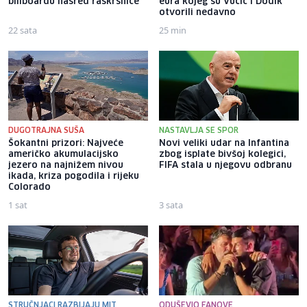
billboardu nasred raskrsnice
eura kojeg su Vučić i Dodik
otvorili nedavno
22 sata
25 min
DUGOTRAJNA SUŠA
NASTAVLJA SE SPOR
Šokantni prizori: Najveće
Novi veliki udar na Infantina
američko akumulacijsko
zbog isplate bivšoj kolegici,
jezero na najnižem nivou
FIFA stala u njegovu odbranu
ikada, kriza pogodila i rijeku
Colorado
1 sat
3 sata
STRUČNJACI RAZBIJAJU MIT
ODUŠEVIO FANOVE