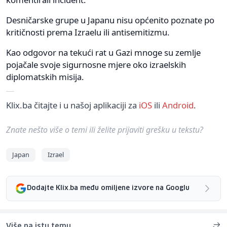
Desničarske grupe u Japanu nisu općenito poznate po
kritičnosti prema Izraelu ili antisemitizmu.
Kao odgovor na tekući rat u Gazi mnoge su zemlje
pojačale svoje sigurnosne mjere oko izraelskih
diplomatskih misija.
Klix.ba čitajte i u našoj aplikaciji za
iOS
ili
Android
.
Znate nešto više o temi ili želite prijaviti grešku u tekstu?
Japan
Izrael
Dodajte Klix.ba među omiljene izvore na Googlu
Više na istu temu