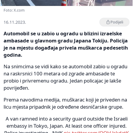
Foto: X.com
16.11.2023.
Podijeli
Automobil se u zabio u ogradu u blizini izraelske
ambasade u glavnom gradu Japana Tokiju. Policija
je na mjestu događaja privela muškarca pedesetih
godina.
Na snimcima se vidi kako se automobil zabio u ogradu
na raskrsnici 100 metara od zgrade ambasade te
probio i privremenu ogradu. Jedan policajac je lakše
povrijeđen.
Prema navodima medija, muškarac koji je priveden na
licu mjesta pripadnik je određene desničarske grupe.
A van ramned into a security guard outside the Israeli
embassy in Tokyo, Japan. At least one officer injured.
Police investigating. -NHK
pic.twitter.com/QOkUskdatK