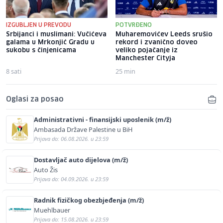
IZGUBLJEN U PREVODU
POTVRĐENO
Srbijanci i muslimani: Vučićeva
Muharemovićev Leeds srušio
galama u Mrkonjić Gradu u
rekord i zvanično doveo
sukobu s činjenicama
veliko pojačanje iz
Manchester Cityja
8 sati
25 min
Oglasi za posao
Administrativni - finansijski uposlenik (m/ž)
Ambasada Države Palestine u BiH
Prijava do: 06.08.2026. u 23:59
Dostavljač auto dijelova (m/ž)
Auto Žis
Prijava do: 04.09.2026. u 23:59
Radnik fizičkog obezbjeđenja (m/ž)
Muehlbauer
Prijava do: 15.08.2026. u 23:59