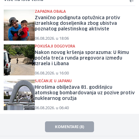
ZAPADNA OBALA
Zvanično podignuta optužnica protiv
izraelskog doseljenika zbog ubistva
poznatog palestinskog aktiviste
06.08.2026. u 18:06
POKUŠAJI DOGOVORA
Nakon novog kršenja sporazuma: U Rimu
počela treća runda pregovora između
Izraela i Libana
06.08.2026. u 16:00
SJEĆANJE U JAPANU
Hirošima obilježava 81. godišnjicu
atomskog bombardovanja uz pozive protiv
nuklearnog oružja
06.08.2026. u 06:40
KOMENTARI (8)