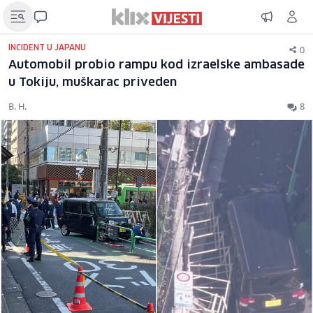
0
INCIDENT U JAPANU
Automobil probio rampu kod izraelske ambasade
u Tokiju, muškarac priveden
B. H.
8