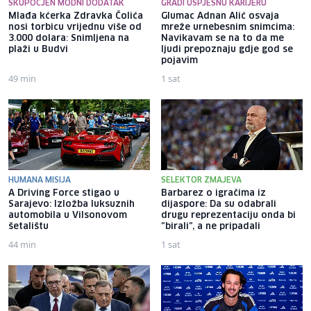
SKUPOCJEN MODNI DODATAK
GRADI USPJEŠNU KARIJERU
Mlađa kćerka Zdravka Čolića
Glumac Adnan Alić osvaja
nosi torbicu vrijednu više od
mreže urnebesnim snimcima:
3.000 dolara: Snimljena na
Navikavam se na to da me
plaži u Budvi
ljudi prepoznaju gdje god se
pojavim
49 min
1 sat
HUMANA MISIJA
SELEKTOR ZMAJEVA
A Driving Force stigao u
Barbarez o igračima iz
Sarajevo: Izložba luksuznih
dijaspore: Da su odabrali
automobila u Vilsonovom
drugu reprezentaciju onda bi
šetalištu
"birali", a ne pripadali
44 min
1 sat