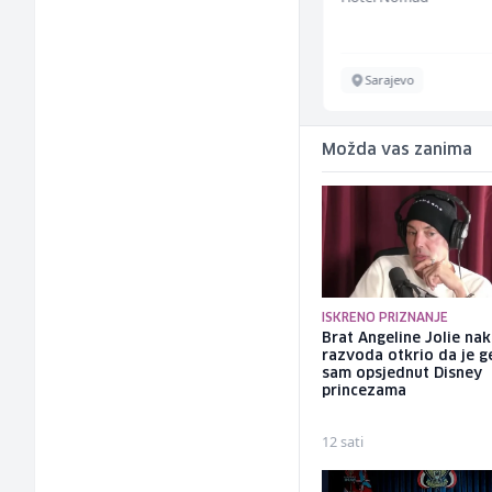
Više lokacija
Sarajevo
Možda vas zanima
ISKRENO PRIZNANJE
Brat Angeline Jolie na
razvoda otkrio da je ge
sam opsjednut Disney
princezama
12 sati