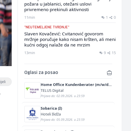
požara u Jablanici, otežani uslovi
privremeno prekinuli aktivnosti
11min
1
0
"NEUTEMELJENE TVRDNJE"
Slaven Kovačević: Cvitanović govorom
mržnje poručuje kako nisam kršten, ali meni
kućni odgoj nalaže da ne mrzim
13min
9
15
Oglasi za posao
jeli
Home Office Kundenberater (m/w/d)
für ein renommiertes
TELUS Digital
e
Schuhunternehmen
Prijava do: 02.09.2026. u 23:59
Sobarica (ž)
Hoteli Ilidža
Prijava do: 05.09.2026. u 23:59