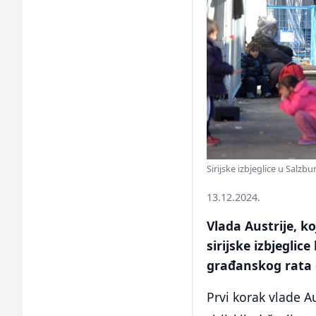
Sirijske izbjeglice u Salzb
13.12.2024.
Vlada Austrije, k
sirijske izbjeglic
građanskog rata d
Prvi korak vlade Au