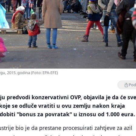
urgu, 2015. godina (Foto: EPA-EFE)
Podi
oju predvodi konzervativni OVP, objavila je da će sv
e koje se odluče vratiti u ovu zemlju nakon kraja
obiti "bonus za povratak" u iznosu od 1.000 eura.
strije bio je da prestane procesuirati zahtjeve za azil