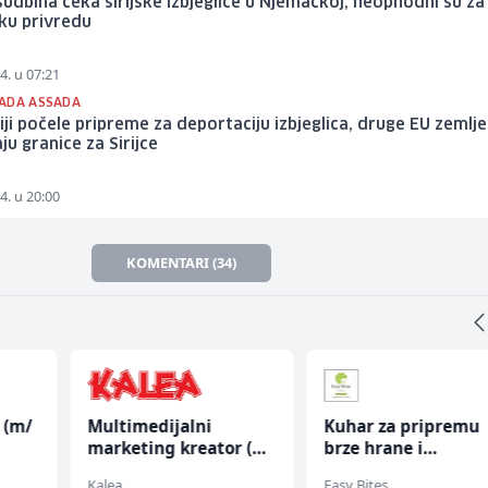
udbina čeka sirijske izbjeglice u Njemačkoj, neophodni su za
ku privredu
4. u 07:21
ADA ASSADA
iji počele pripreme za deportaciju izbjeglica, druge EU zemlje
ju granice za Sirijce
4. u 20:00
KOMENTARI (34)
 (m/
Multimedijalni
Kuhar za pripremu
marketing kreator (m/
brze hrane i
ž)
jednostavnih jela (
Kalea
Easy Bites