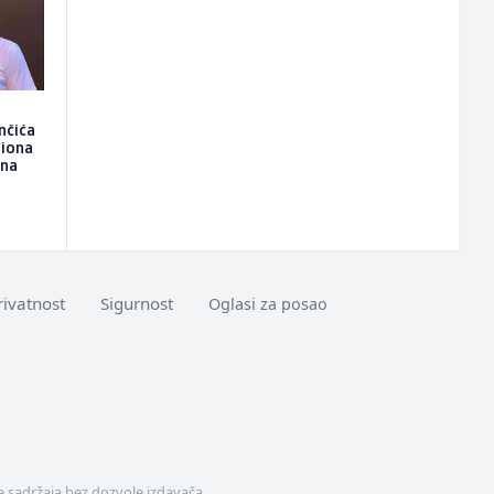
nčića
liona
ona
rivatnost
Sigurnost
Oglasi za posao
 sadržaja bez dozvole izdavača.