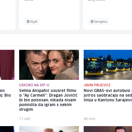
ž)
Ilijaš
Sarajevo
USKORO NA SFF-U
JAVNI PRIJEVOZ
kon
Selma Alispahić ususret filmu
Novi GRAS-ovi autobusi
j: Bio
o "Ay Carmeli": Dragan Jovičić
jutros saobraćaju na se
bi bio ponosan; nikada nisam
linija u Kantonu Sarajev
pomislila da igram s nekim
drugim
11 sati
46 min