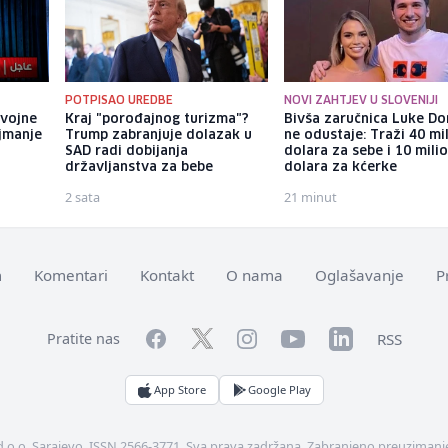
POTPISAO UREDBE
NOVI ZAHTJEV U SLOVENIJI
 vojne
Kraj "porođajnog turizma"?
Bivša zaručnica Luke Do
jmanje
Trump zabranjuje dolazak u
ne odustaje: Traži 40 mi
SAD radi dobijanja
dolara za sebe i 10 mili
državljanstva za bebe
dolara za kćerke
2 sata
21 minut
m
Komentari
Kontakt
O nama
Oglašavanje
P
Facebook
YouTube
LinkedIn
Twitter
Instagram
RSS
Pratite nas
App Store
Google Play
d.o.o. Sarajevo. ISSN 2566-3771. Sva prava zadržana. Zabranjeno preuzimanje