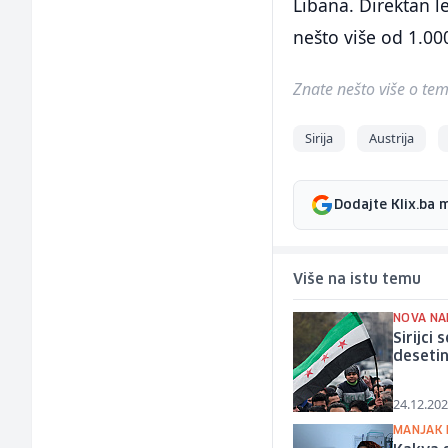
Libana. Direktan l
nešto više od 1.00
Znate nešto više o temi 
Sirija
Austrija
Dodajte Klix.ba 
Više na istu temu
NOVA NA
Sirijci
desetin
24.12.202
MANJAK 