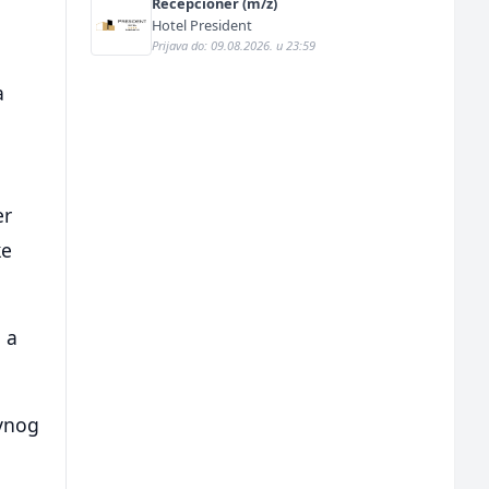
Recepcioner (m/ž)
Hotel President
Prijava do: 09.08.2026. u 23:59
a
er
ke
, a
ivnog