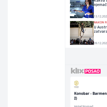
Kakva s
njemač
13.12.202
NAKON P
U Austr
zatvara
09.12.202
Mašinski inženjer (m/
Konobar - Barmen
ž)
ž)
Euro-Asfalt
Hotel Nomad