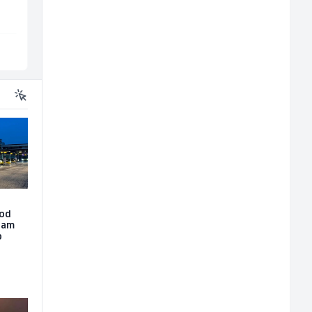
Ilijaš
Sarajevo
 od
dam
o