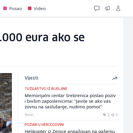
Posao
Video
1.000 eura ako se
Vijesti
TUŽILAŠTVO IZ BIJELJINE
Memorijalni centar Srebrenica poslao poziv
i bivšim zaposlenicima: "Javite se ako vas
zovnu na saslušanje, nudimo pomoć"
9min
3
0
POŽARI U HERCEGOVINI
Helikopter iz Zenice angažovan na gašenju