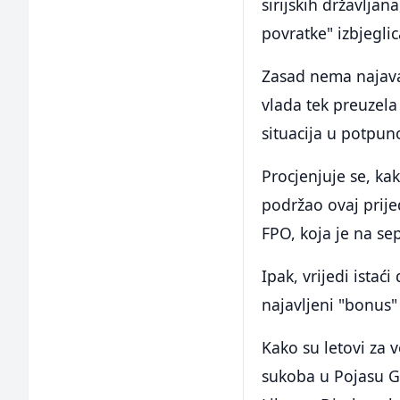
sirijskih državlja
povratke" izbjeglica
Zasad nema najava 
vlada tek preuzela 
situacija u potpuno
Procjenjuje se, ka
podržao ovaj prij
FPO, koja je na se
Ipak, vrijedi istać
najavljeni "bonus"
Kako su letovi za 
sukoba u Pojasu Gaz