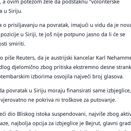
na, a ovim potezom žele da podstaknu "volonterske
 u Siriju.
o prisiljavanju na povratak, imajući u vidu da je nov
pozicije u Siriji, te još nije potpuno jasno da li će se
sti smiriti.
ko piše Reuters, da je austrijski kancelar Karl Nehamm
edlog djelomično zbog pritiska ekstremno desne stran
ptembarskim izborima osvojila najveći broj glasova.
i da povratak u Siriju moraju finansirati same izbjeglice
 vjerovatno ne pokriva ni troškove za putovanje.
veći dio Bliskog istoka suspendovani, najviše zbog akt
e, najbolja opcija za izbjeglice je Bejrut, glavni grad