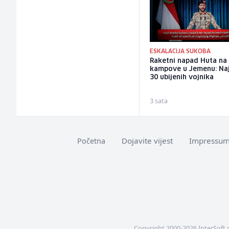
ESKALACIJA SUKOBA
Raketni napad Huta na
kampove u Jemenu: Na
30 ubijenih vojnika
3 sata
Dojavite vijest
Impressu
Početna
Copyright 2000-2026 InterSoft 