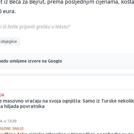
et iz Beča za Bejrut, prema posljednjim cijenama, košt
0 eura.
ili želite prijaviti grešku u tekstu?
izbjeglice
među omiljene izvore na Googlu
DA
 se masovno vraćaju na svoja ognjišta: Samo iz Turske nekoli
a hiljada povratnika
4. u 13:39
RADNE SNAGE