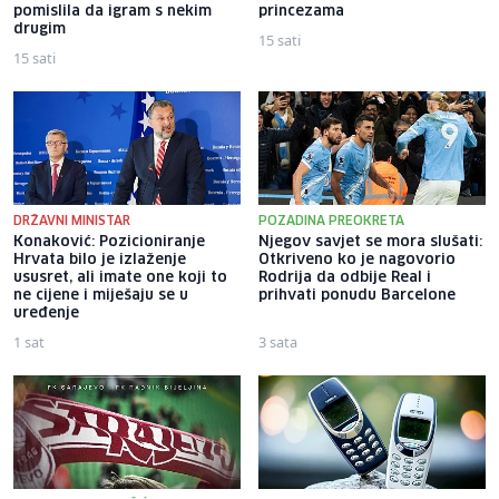
pomislila da igram s nekim
princezama
drugim
15 sati
15 sati
DRŽAVNI MINISTAR
POZADINA PREOKRETA
Konaković: Pozicioniranje
Njegov savjet se mora slušati:
Hrvata bilo je izlaženje
Otkriveno ko je nagovorio
ususret, ali imate one koji to
Rodrija da odbije Real i
ne cijene i miješaju se u
prihvati ponudu Barcelone
uređenje
1 sat
3 sata