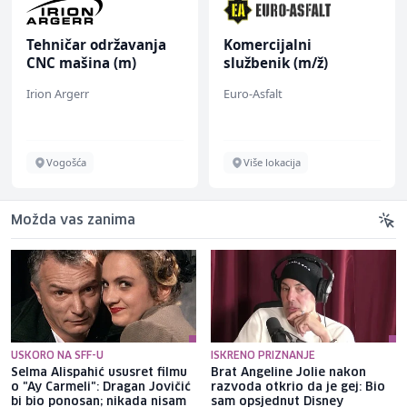
Tehničar održavanja
Komercijalni
CNC mašina (m)
službenik (m/ž)
Irion Argerr
Euro-Asfalt
Vogošća
Više lokacija
Možda vas zanima
USKORO NA SFF-U
ISKRENO PRIZNANJE
Selma Alispahić ususret filmu
Brat Angeline Jolie nakon
o "Ay Carmeli": Dragan Jovičić
razvoda otkrio da je gej: Bio
bi bio ponosan; nikada nisam
sam opsjednut Disney