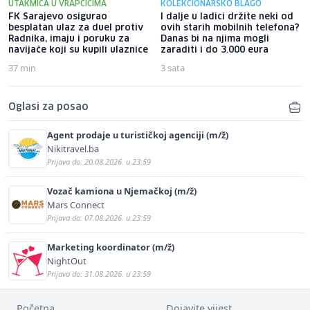
UTAKMICA U VRAPČIĆIMA
KOLEKCIONARSKO BLAGO
FK Sarajevo osigurao
I dalje u ladici držite neki od
besplatan ulaz za duel protiv
ovih starih mobilnih telefona?
Radnika, imaju i poruku za
Danas bi na njima mogli
navijače koji su kupili ulaznice
zaraditi i do 3.000 eura
37 min
3 sata
Oglasi za posao
Agent prodaje u turističkoj agenciji (m/ž)
Nikitravel.ba
Prijava do: 20.08.2026. u 23:59
Vozač kamiona u Njemačkoj (m/ž)
Mars Connect
Prijava do: 07.08.2026. u 23:59
Marketing koordinator (m/ž)
NightOut
Prijava do: 31.08.2026. u 23:59
Početna
Dojavite vijest