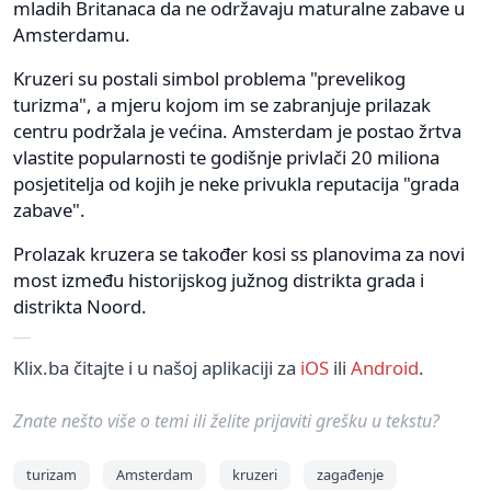
mladih Britanaca da ne održavaju maturalne zabave u
Amsterdamu.
Kruzeri su postali simbol problema "prevelikog
turizma", a mjeru kojom im se zabranjuje prilazak
centru podržala je većina. Amsterdam je postao žrtva
vlastite popularnosti te godišnje privlači 20 miliona
posjetitelja od kojih je neke privukla reputacija "grada
zabave".
Prolazak kruzera se također kosi ss planovima za novi
most između historijskog južnog distrikta grada i
distrikta Noord.
Klix.ba čitajte i u našoj aplikaciji za
iOS
ili
Android
.
Znate nešto više o temi ili želite prijaviti grešku u tekstu?
turizam
Amsterdam
kruzeri
zagađenje