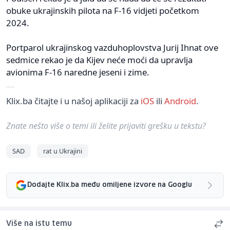
obuke ukrajinskih pilota na F-16 vidjeti početkom
2024.
Portparol ukrajinskog vazduhoplovstva Jurij Ihnat ove
sedmice rekao je da Kijev neće moći da upravlja
avionima F-16 naredne jeseni i zime.
Klix.ba čitajte i u našoj aplikaciji za
iOS
ili
Android
.
Znate nešto više o temi ili želite prijaviti grešku u tekstu?
SAD
rat u Ukrajini
Dodajte Klix.ba među omiljene izvore na Googlu
Više na istu temu