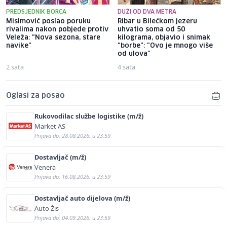
PREDSJEDNIK BORCA
DUŽI OD DVA METRA
Misimović poslao poruku
Ribar u Bilećkom jezeru
rivalima nakon pobjede protiv
uhvatio soma od 50
Veleža: "Nova sezona, stare
kilograma, objavio i snimak
navike"
"borbe": "Ovo je mnogo više
od ulova"
2 sata
4 sata
Oglasi za posao
Rukovodilac službe logistike (m/ž)
Market AS
Prijava do: 28.08.2026. u 23:59
Dostavljač (m/ž)
Venera
Prijava do: 16.08.2026. u 23:59
Dostavljač auto dijelova (m/ž)
Auto Žis
Prijava do: 04.09.2026. u 23:59