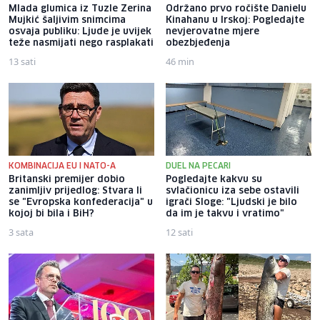
Mlada glumica iz Tuzle Zerina
Održano prvo ročište Danielu
Mujkić šaljivim snimcima
Kinahanu u Irskoj: Pogledajte
osvaja publiku: Ljude je uvijek
nevjerovatne mjere
teže nasmijati nego rasplakati
obezbjeđenja
13 sati
46 min
KOMBINACIJA EU I NATO-A
DUEL NA PECARI
Britanski premijer dobio
Pogledajte kakvu su
zanimljiv prijedlog: Stvara li
svlačionicu iza sebe ostavili
se "Evropska konfederacija" u
igrači Sloge: "Ljudski je bilo
kojoj bi bila i BiH?
da im je takvu i vratimo"
3 sata
12 sati