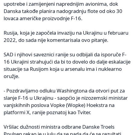
upotrebe i zamijenjeni naprednijim avionima, dok
Danska takođe planira nadogradnju flote od oko 30
lovaca američke proizvodnje F-16.
Rusija, koja je započela invaziju na Ukrajinu u februaru
2022, do sada nije komentarisala ovo pitanje.
SAD i njihovi saveznici ranije su odbijali da isporuče F-
16 Ukrajini strahujući da bi to dovelo do dalje eskalacije
situacije sa Rusijom koja u arsenalu ima i nuklearno
oružje.
- Pozdravljamo odluku Washingtona da otvori put za
slanje F-16 u Ukrajinu - saopćio je nizozemski ministar
vanjskihnih poslova Vopke (Wopke) Hoekstra na
platformi X, ranije poznatoj kao Tviter.
Vršilac dužnosti ministra odbrane Danske Troels
Poulsen rekao je u julu da se nada da će se rezultati