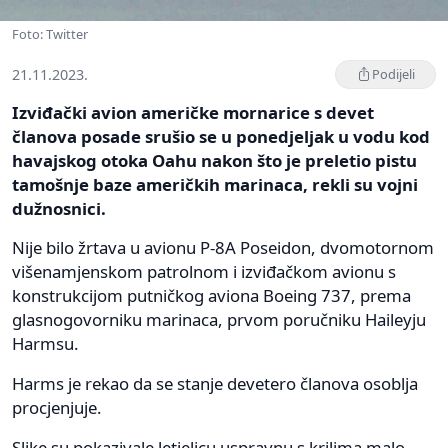
Foto: Twitter
21.11.2023.
Podijeli
Izviđački avion američke mornarice s devet
članova posade srušio se u ponedjeljak u vodu kod
havajskog otoka Oahu nakon što je preletio pistu
tamošnje baze američkih marinaca, rekli su vojni
dužnosnici.
Nije bilo žrtava u avionu P-8A Poseidon, dvomotornom
višenamjenskom patrolnom i izviđačkom avionu s
konstrukcijom putničkog aviona Boeing 737, prema
glasnogovorniku marinaca, prvom poručniku Haileyju
Harmsu.
Harms je rekao da se stanje devetero članova osoblja
procjenjuje.
Slike su pokazivale letjelicu uspravnu s krilima malo