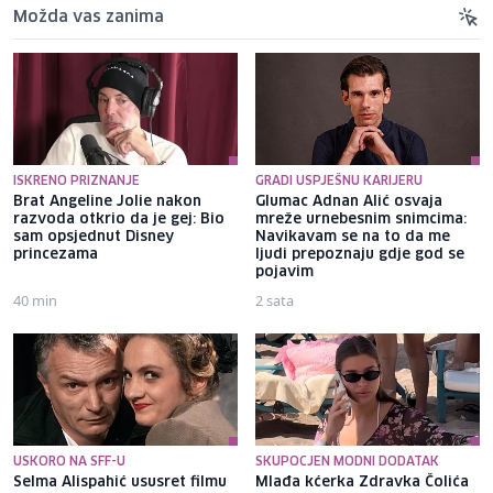
Možda vas zanima
ISKRENO PRIZNANJE
GRADI USPJEŠNU KARIJERU
Brat Angeline Jolie nakon
Glumac Adnan Alić osvaja
razvoda otkrio da je gej: Bio
mreže urnebesnim snimcima:
sam opsjednut Disney
Navikavam se na to da me
princezama
ljudi prepoznaju gdje god se
pojavim
40 min
2 sata
USKORO NA SFF-U
SKUPOCJEN MODNI DODATAK
Selma Alispahić ususret filmu
Mlađa kćerka Zdravka Čolića