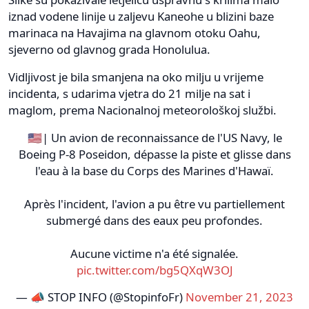
iznad vodene linije u zaljevu Kaneohe u blizini baze
marinaca na Havajima na glavnom otoku Oahu,
sjeverno od glavnog grada Honolulua.
Vidljivost je bila smanjena na oko milju u vrijeme
incidenta, s udarima vjetra do 21 milje na sat i
maglom, prema Nacionalnoj meteorološkoj službi.
🇺🇸| Un avion de reconnaissance de l'US Navy, le
Boeing P-8 Poseidon, dépasse la piste et glisse dans
l'eau à la base du Corps des Marines d'Hawaï.
Après l'incident, l'avion a pu être vu partiellement
submergé dans des eaux peu profondes.
Aucune victime n'a été signalée.
pic.twitter.com/bg5QXqW3OJ
— 📣 STOP INFO (@StopinfoFr)
November 21, 2023