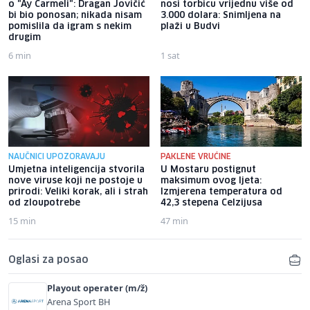
o "Ay Carmeli": Dragan Jovičić
nosi torbicu vrijednu više od
bi bio ponosan; nikada nisam
3.000 dolara: Snimljena na
pomislila da igram s nekim
plaži u Budvi
drugim
6 min
1 sat
NAUČNICI UPOZORAVAJU
PAKLENE VRUĆINE
Umjetna inteligencija stvorila
U Mostaru postignut
nove viruse koji ne postoje u
maksimum ovog ljeta:
prirodi: Veliki korak, ali i strah
Izmjerena temperatura od
od zloupotrebe
42,3 stepena Celzijusa
15 min
47 min
Oglasi za posao
Playout operater (m/ž)
Arena Sport BH