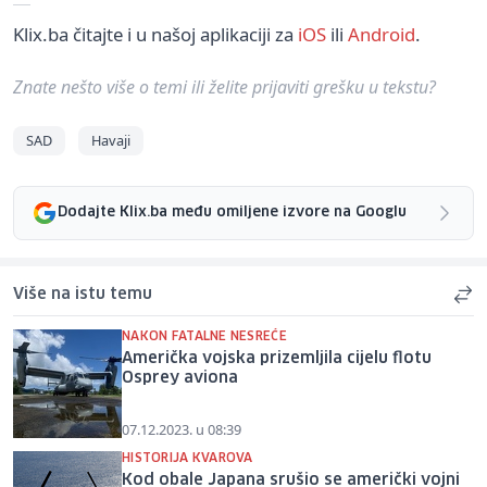
Klix.ba čitajte i u našoj aplikaciji za
iOS
ili
Android
.
Znate nešto više o temi ili želite prijaviti grešku u tekstu?
SAD
Havaji
Dodajte Klix.ba među omiljene izvore na Googlu
Više na istu temu
NAKON FATALNE NESREĆE
Američka vojska prizemljila cijelu flotu
Osprey aviona
07.12.2023. u 08:39
HISTORIJA KVAROVA
Kod obale Japana srušio se američki vojni