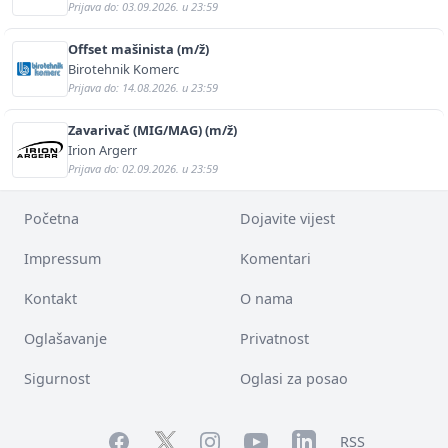
Prijava do: 03.09.2026. u 23:59
Offset mašinista (m/ž)
Birotehnik Komerc
Prijava do: 14.08.2026. u 23:59
Zavarivač (MIG/MAG) (m/ž)
Irion Argerr
Prijava do: 02.09.2026. u 23:59
Početna
Dojavite vijest
Impressum
Komentari
Kontakt
O nama
Oglašavanje
Privatnost
Sigurnost
Oglasi za posao
Facebook
YouTube
LinkedIn
Twitter
Instagram
RSS