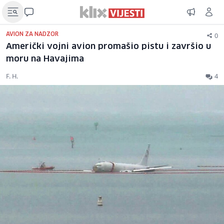
0
AVION ZA NADZOR
Američki vojni avion promašio pistu i završio u
moru na Havajima
F. H.
4