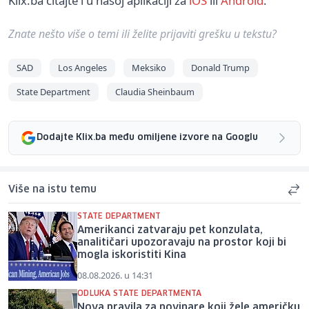
Klix.ba čitajte i u našoj aplikaciji za
iOS
ili
Android
.
Znate nešto više o temi ili želite prijaviti grešku u tekstu?
SAD
Los Angeles
Meksiko
Donald Trump
State Department
Claudia Sheinbaum
Dodajte Klix.ba među omiljene izvore na Googlu
Više na istu temu
STATE DEPARTMENT
Amerikanci zatvaraju pet konzulata,
analitičari upozoravaju na prostor koji bi
mogla iskoristiti Kina
08.08.2026. u 14:31
ODLUKA STATE DEPARTMENTA
Nova pravila za novinare koji žele američku