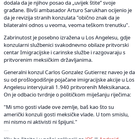
dodala da je njihov posao da „uvijek štite” svoje
građane. Bivši ambasador Arturo Sarukhan ocijenio je
da je revizija stranih konzulata "obično znak da je
bilateralni odnos u veoma, veoma teškom trenutku".
Zabrinutost je posebno izražena u Los Angelesu, gdje
konzularni službenici svakodnevno obilaze pritvorski
centar Imigracijske i carinske službe i razgovaraju s
pritvorenim meksičkim državljanima.
Generalni konzul Carlos Gonzalez Gutierrez naveo je da
su od prošlogodišnje pojačane imigracijske akcije u Los
Angelesu intervjuirali 1.940 pritvorenih Meksikanaca.
On je odbacio tvrdnje o političkom miješanju riječima:
"Mi smo gosti vlade ove zemlje, baš kao što su
američki konzuli gosti meksičke vlade. U tom smislu,
mi nismo ni aktivisti ni špijuni."