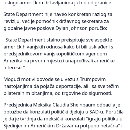
usluge američkim državljanima južno od granice.
State Department nije naveo konkretan razlog za
reviziju, već je pomoćnik državnog sekretara za
globalne javne poslove Dylan Johnson poručio:
"State Department stalno preispituje sve aspekte
američkih vanjskih odnosa kako bi bili usklađeni s
predsjednikovom vanjskopolitičkom agendom
Amerika na prvom mjestu i unapređivali američke
interese."
Mogući motivi dovode se u vezu s Trumpovim
nastojanjima da pojača deportacije, ali i sa sve težim
bilateralnim pitanjima, od trgovine do sigurnosti.
Predsjednica Meksika Claudia Sheinbaum odbacila je
optužbe da konzulati politički djeluju u SAD-u. Poručila
je da je tvrdnja da meksički konzulati "igraju politiku u
Sjedinjenim Američkim Državama potpuno netačna" i