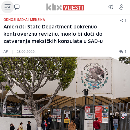
1
ODNOSI SAD-A I MEKSIKA
Američki State Department pokrenuo
kontroverznu reviziju, moglo bi doći do
zatvaranja meksičkih konzulata u SAD-u
AP
|
28.05.2026.
1