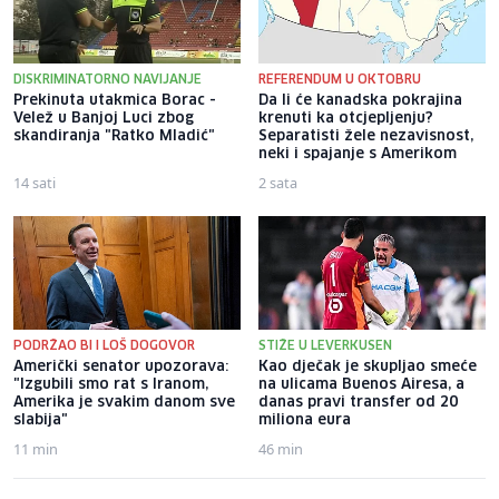
DISKRIMINATORNO NAVIJANJE
REFERENDUM U OKTOBRU
Prekinuta utakmica Borac -
Da li će kanadska pokrajina
Velež u Banjoj Luci zbog
krenuti ka otcjepljenju?
skandiranja "Ratko Mladić"
Separatisti žele nezavisnost,
neki i spajanje s Amerikom
14 sati
2 sata
PODRŽAO BI I LOŠ DOGOVOR
STIŽE U LEVERKUSEN
Američki senator upozorava:
Kao dječak je skupljao smeće
"Izgubili smo rat s Iranom,
na ulicama Buenos Airesa, a
Amerika je svakim danom sve
danas pravi transfer od 20
slabija"
miliona eura
11 min
46 min