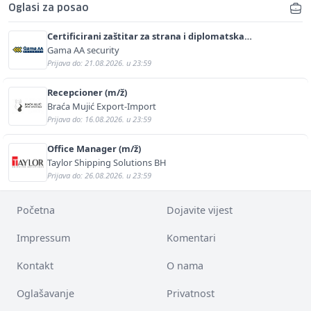
Oglasi za posao
Certificirani zaštitar za strana i diplomatska
predstavništva (m/ž)
Gama AA security
Prijava do: 21.08.2026. u 23:59
Recepcioner (m/ž)
Braća Mujić Export-Import
Prijava do: 16.08.2026. u 23:59
Office Manager (m/ž)
Taylor Shipping Solutions BH
Prijava do: 26.08.2026. u 23:59
Početna
Dojavite vijest
Impressum
Komentari
Kontakt
O nama
Oglašavanje
Privatnost