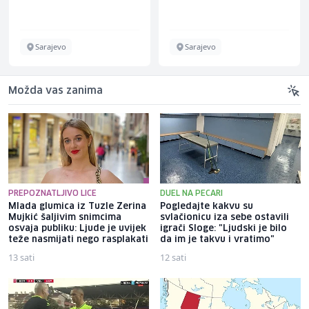
Sarajevo
Sarajevo
Možda vas zanima
PREPOZNATLJIVO LICE
DUEL NA PECARI
Mlada glumica iz Tuzle Zerina
Pogledajte kakvu su
Mujkić šaljivim snimcima
svlačionicu iza sebe ostavili
osvaja publiku: Ljude je uvijek
igrači Sloge: "Ljudski je bilo
teže nasmijati nego rasplakati
da im je takvu i vratimo"
13 sati
12 sati