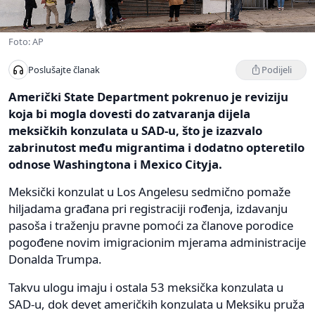
Foto: AP
Podijeli
Poslušajte članak
Američki State Department pokrenuo je reviziju
koja bi mogla dovesti do zatvaranja dijela
meksičkih konzulata u SAD-u, što je izazvalo
zabrinutost među migrantima i dodatno opteretilo
odnose Washingtona i Mexico Cityja.
Meksički konzulat u Los Angelesu sedmično pomaže
hiljadama građana pri registraciji rođenja, izdavanju
pasoša i traženju pravne pomoći za članove porodice
pogođene novim imigracionim mjerama administracije
Donalda Trumpa.
Takvu ulogu imaju i ostala 53 meksička konzulata u
SAD-u, dok devet američkih konzulata u Meksiku pruža