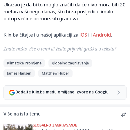
Ukazao je da bi to moglo značiti da će nivo mora biti 20
metara viši nego danas, što bi za posljedicu imalo
potop većine primorskih gradova.
Klix.ba čitajte i u našoj aplikaciji za
iOS
ili
Android
.
Znate nešto više o temi ili želite prijaviti grešku u tekstu?
Klimatske Promjene
globalno zagrijavanje
James Hansen
Matthew Huber
Dodajte Klix.ba među omiljene izvore na Googlu
Više na istu temu
GLOBALNO ZAGRIJAVANJE