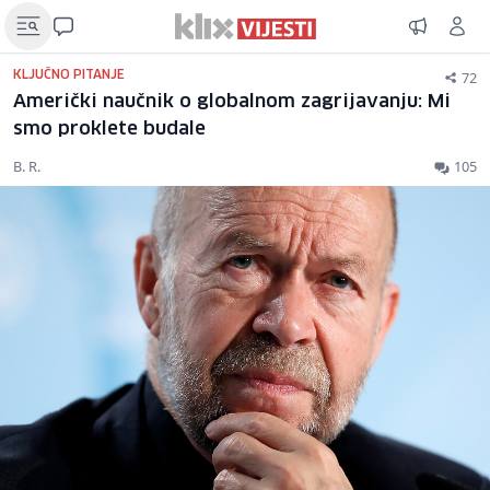
72
KLJUČNO PITANJE
Američki naučnik o globalnom zagrijavanju: Mi
smo proklete budale
B. R.
105