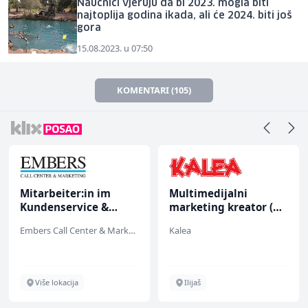
Naučnici vjeruju da bi 2023. mogla biti
najtoplija godina ikada, ali će 2024. biti još
gora
15.08.2023. u 07:50
KOMENTARI (105)
Mitarbeiter:in im
Multimedijalni
Kundenservice &
marketing kreator (m/
Support (m/w/d)
ž)
Embers Call Center & Marketing
Kalea
Više lokacija
Ilijaš