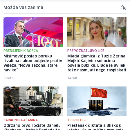
Možda vas zanima
PREDSJEDNIK BORCA
PREPOZNATLJIVO LICE
Misimović poslao poruku
Mlada glumica iz Tuzle Zerina
rivalima nakon pobjede protiv
Mujkić šaljivim snimcima
Veleža: "Nova sezona, stare
osvaja publiku: Ljude je uvijek
navike"
teže nasmijati nego rasplakati
3 sata
14 sati
SARADNIK GAČANINA
TRI POLUGE
Održano prvo ročište Danielu
Prestanak diktata s Bliskog