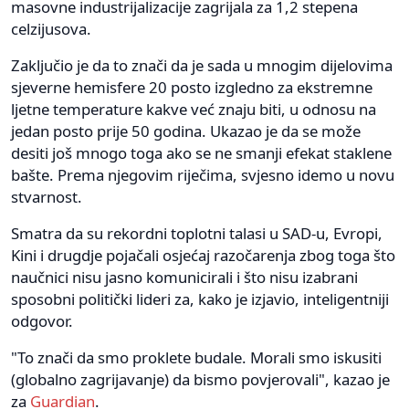
masovne industrijalizacije zagrijala za 1,2 stepena
celzijusova.
Zaključio je da to znači da je sada u mnogim dijelovima
sjeverne hemisfere 20 posto izgledno za ekstremne
ljetne temperature kakve već znaju biti, u odnosu na
jedan posto prije 50 godina. Ukazao je da se može
desiti još mnogo toga ako se ne smanji efekat staklene
bašte. Prema njegovim riječima, svjesno idemo u novu
stvarnost.
Smatra da su rekordni toplotni talasi u SAD-u, Evropi,
Kini i drugdje pojačali osjećaj razočarenja zbog toga što
naučnici nisu jasno komunicirali i što nisu izabrani
sposobni politički lideri za, kako je izjavio, inteligentniji
odgovor.
"To znači da smo proklete budale. Morali smo iskusiti
(globalno zagrijavanje) da bismo povjerovali", kazao je
za
Guardian
.