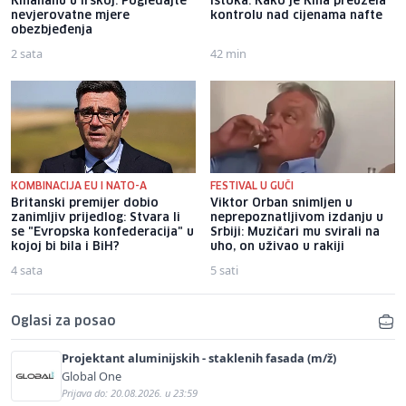
Kinahanu u Irskoj: Pogledajte
istoka: Kako je Kina preuzela
nevjerovatne mjere
kontrolu nad cijenama nafte
obezbjeđenja
2 sata
42 min
KOMBINACIJA EU I NATO-A
FESTIVAL U GUČI
Britanski premijer dobio
Viktor Orban snimljen u
zanimljiv prijedlog: Stvara li
neprepoznatljivom izdanju u
se "Evropska konfederacija" u
Srbiji: Muzičari mu svirali na
kojoj bi bila i BiH?
uho, on uživao u rakiji
4 sata
5 sati
Oglasi za posao
Projektant aluminijskih - staklenih fasada (m/ž)
Global One
Prijava do: 20.08.2026. u 23:59