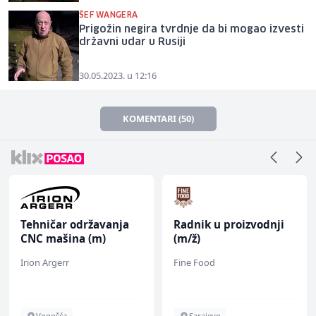
ŠEF WANGERA
Prigožin negira tvrdnje da bi mogao izvesti
državni udar u Rusiji
30.05.2023. u 12:16
KOMENTARI (50)
Tehničar održavanja
Radnik u proizvodnji
CNC mašina (m)
(m/ž)
Irion Argerr
Fine Food
Vogošća
Sarajevo