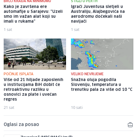
BROJ KRAĐA NA MINIMUMU
STIGLI U PERTH
Kako je završena ere
Igrači Juventusa sletjeli u
automafije u Sarajevu: "Uzeli
Australiju, Alajbegovića na
smo im važan alat koji su
aerodromu dočekali naši
imali u rukama"
navijači
1 sat
1 sat
POČINJE ISPLATA
VELIKO NEVRIJEME
Više od 21 hiljade zaposlenih
Snažna oluja pogodila
u institucijama BiH dobit će
Sloveniju, temperatura u
retroaktivnu razliku u
trenutku pala za više od 10 °C
osnovici za plate i uvećan
regres
21 sat
10 sati
Oglasi za posao
Zavarivač (MIG/MAG) (m/ž)