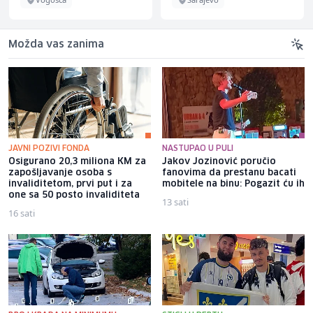
Možda vas zanima
JAVNI POZIVI FONDA
NASTUPAO U PULI
Osigurano 20,3 miliona KM za
Jakov Jozinović poručio
zapošljavanje osoba s
fanovima da prestanu bacati
invaliditetom, prvi put i za
mobitele na binu: Pogazit ću ih
one sa 50 posto invaliditeta
13 sati
16 sati