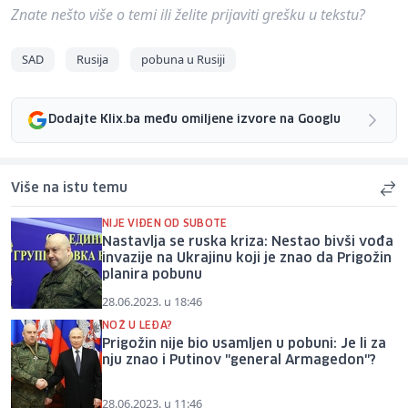
Znate nešto više o temi ili želite prijaviti grešku u tekstu?
SAD
Rusija
pobuna u Rusiji
Dodajte Klix.ba među omiljene izvore na Googlu
Više na istu temu
NIJE VIĐEN OD SUBOTE
Nastavlja se ruska kriza: Nestao bivši vođa
invazije na Ukrajinu koji je znao da Prigožin
planira pobunu
28.06.2023. u 18:46
NOŽ U LEĐA?
Prigožin nije bio usamljen u pobuni: Je li za
nju znao i Putinov "general Armagedon"?
28.06.2023. u 11:46