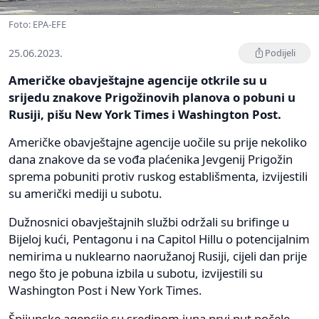
Foto: EPA-EFE
25.06.2023.
Podijeli
Američke obavještajne agencije otkrile su u
srijedu znakove Prigožinovih planova o pobuni u
Rusiji, pišu New York Times i Washington Post.
Američke obavještajne agencije uočile su prije nekoliko
dana znakove da se vođa plaćenika Jevgenij Prigožin
sprema pobuniti protiv ruskog establišmenta, izvijestili
su američki mediji u subotu.
Dužnosnici obavještajnih službi održali su brifinge u
Bijeloj kući, Pentagonu i na Capitol Hillu o potencijalnim
nemirima u nuklearno naoružanoj Rusiji, cijeli dan prije
nego što je pobuna izbila u subotu, izvijestili su
Washington Post i New York Times.
Špijunske agencije su sredinom juna prvi put počele