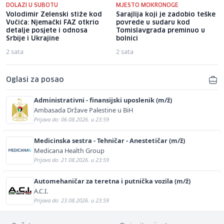
DOLAZI U SUBOTU
MJESTO MOKRONOGE
Volodimir Zelenski stiže kod
Sarajlija koji je zadobio teške
Vučića: Njemački FAZ otkrio
povrede u sudaru kod
detalje posjete i odnosa
Tomislavgrada preminuo u
Srbije i Ukrajine
bolnici
2 sata
2 sata
Oglasi za posao
Administrativni - finansijski uposlenik (m/ž)
Ambasada Države Palestine u BiH
Prijava do: 06.08.2026. u 23:59
Medicinska sestra - Tehničar - Anestetičar (m/ž)
Medicana Health Group
Prijava do: 21.08.2026. u 23:59
Automehaničar za teretna i putnička vozila (m/ž)
A.C.I.
Prijava do: 23.08.2026. u 23:59