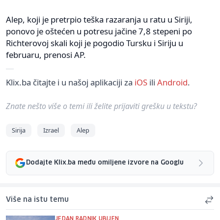
Alep, koji je pretrpio teška razaranja u ratu u Siriji,
ponovo je oštećen u potresu jačine 7,8 stepeni po
Richterovoj skali koji je pogodio Tursku i Siriju u
februaru, prenosi AP.
Klix.ba čitajte i u našoj aplikaciji za
iOS
ili
Android
.
Znate nešto više o temi ili želite prijaviti grešku u tekstu?
Sirija
Izrael
Alep
Dodajte Klix.ba među omiljene izvore na Googlu
Više na istu temu
JEDAN RADNIK UBIJEN