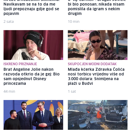
Navikavam se na to da me
bi bio ponosan; nikada nisam
ljudi prepoznaju gdje god se
pomislila da igram s nekim
pojavim
drugim
2 sata
10 min
ISKRENO PRIZNANJE
SKUPOCJEN MODNI DODATAK
Brat Angeline Jolie nakon
Mlađa kćerka Zdravka Čolića
razvoda otkrio da je gej: Bio
nosi torbicu vrijednu više od
sam opsjednut Disney
3.000 dolara: Snimljena na
princezama
plaži u Budvi
44 min
1 sat