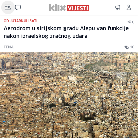
0
OD JUTARNJIH SATI
Aerodrom u sirijskom gradu Alepu van funkcije
nakon izraelskog zračnog udara
FENA
10