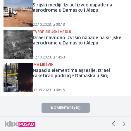
Sirijski mediji: Izrael izveo napade na
aerodrome u Damasku i Alepu
22.10.2023. u 08:13
TVRDE SIRIJSKI MEDIJI
Izrael navodno izvršio napade na sirijske
aerodrome u Damasku i Alepu
12.10.2023. u 14:53
IMA MRTVIH
Napad s elementima agresije: Izrael
raketirao područje Damaska u Siriji
07.08.2023. u 08:15
KOMENTARI (10)