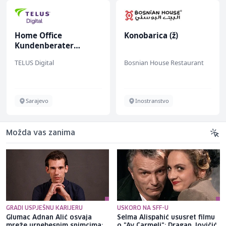
Home Office
Konobarica (ž)
Kundenberater
(m/w/d) für ein
TELUS Digital
Bosnian House Restaurant
renommiertes
Schuhunternehmen
Sarajevo
Inostranstvo
Možda vas zanima
GRADI USPJEŠNU KARIJERU
USKORO NA SFF-U
Glumac Adnan Alić osvaja
Selma Alispahić ususret filmu
mreže urnebesnim snimcima:
o "Ay Carmeli": Dragan Jovičić