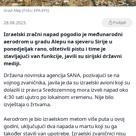
Grad Alep (Foto: EPA-EFE)
28.08.2023.
Podijeli
Izraelski zračni napad pogodio je međunarodni
aerodrom u gradu Alepu na sjeveru Sirije u
ponedjeljak rano, oštetivši pistu i time je
stavljajući van funkcije, javili su sirijski državni
mediji.
Državna novinska agencija SANA, pozivajući se na
vojnog zvaničnika, javila je da su izraelski avioni koji su
dolazili iz pravca Sredozemnog mora izveli napad oko
4:30 sati ujutro po lokalnom vremenu. Nije bilo
izvještaja o žrtvama.
Aerodrom je bio izraelskom metom više puta u ovoj
godini, uključujući dva napada u martu koji su ga
također stavili van upotrebe. Izraelski zvaničnici nisu