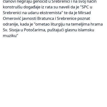
članovi negiraju genocid u Srebrenici i na svoj način
konstruišu događaje iz rata su naveli da je "SPC u
Srebrenici na udaru ekstremista" te da je Mirsad
Omerović javnosti Bratunca i Srebrenice poznat
odranije, kada je "ometao liturgiju na temeljima hrama
Sv. Sisoja u Potočarima, puštajući glasnu islamsku
muziku"