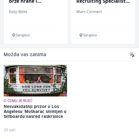
brze hrane i
Recruiting Specialist
jednostavnih jela (m/
(m/ž)
Easy Bites
Mars Connect
ž)
Sarajevo
Sarajevo
Možda vas zanima
O ČEMU JE RIJEČ
Nesvakidašnji prizor u Los
Ponovo ne djeluje dobro:
Angelesu: Muškarac snimljen u
Bajraktarević nije dobio ni
billboardu nasred raskrsnice
minut za igru u velikom kiksu
PSV-a
20 sati
1 sat