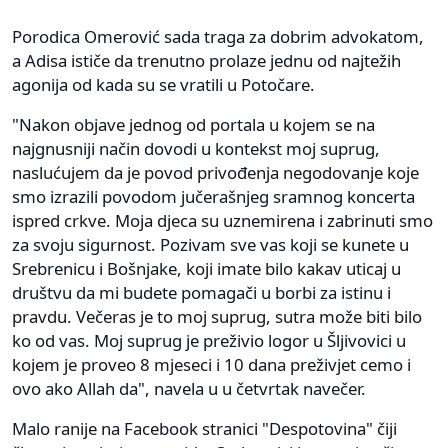
Porodica Omerović sada traga za dobrim advokatom,
a Adisa ističe da trenutno prolaze jednu od najtežih
agonija od kada su se vratili u Potočare.
"Nakon objave jednog od portala u kojem se na
najgnusniji način dovodi u kontekst moj suprug,
naslućujem da je povod privođenja negodovanje koje
smo izrazili povodom jučerašnjeg sramnog koncerta
ispred crkve. Moja djeca su uznemirena i zabrinuti smo
za svoju sigurnost. Pozivam sve vas koji se kunete u
Srebrenicu i Bošnjake, koji imate bilo kakav uticaj u
društvu da mi budete pomagači u borbi za istinu i
pravdu. Večeras je to moj suprug, sutra može biti bilo
ko od vas. Moj suprug je preživio logor u Šljivovici u
kojem je proveo 8 mjeseci i 10 dana preživjet cemo i
ovo ako Allah da", navela u u četvrtak navečer.
Malo ranije na Facebook stranici "Despotovina" čiji