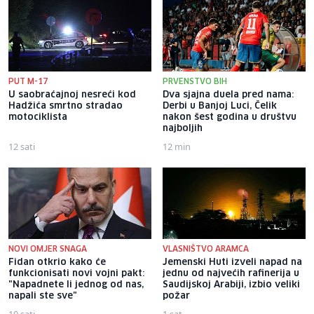
PUT M-17
PRVENSTVO BIH
U saobraćajnoj nesreći kod
Dva sjajna duela pred nama:
Hadžića smrtno stradao
Derbi u Banjoj Luci, Čelik
motociklista
nakon šest godina u društvu
najboljih
12 sati
12 min
NOVI OMJER SNAGA
VLASNIŠTVO ARAMCA
Fidan otkrio kako će
Jemenski Huti izveli napad na
funkcionisati novi vojni pakt:
jednu od najvećih rafinerija u
"Napadnete li jednog od nas,
Saudijskoj Arabiji, izbio veliki
napali ste sve"
požar
10 sati
1 sat