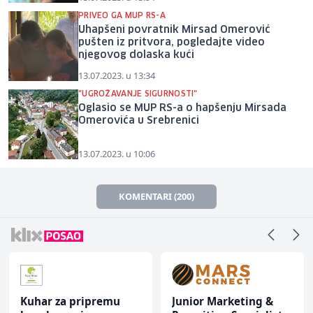
PRIVEO GA MUP RS-A
Uhapšeni povratnik Mirsad Omerović
pušten iz pritvora, pogledajte video
njegovog dolaska kući
13.07.2023. u 13:34
"UGROŽAVANJE SIGURNOSTI"
Oglasio se MUP RS-a o hapšenju Mirsada
Omerovića u Srebrenici
13.07.2023. u 10:06
KOMENTARI (200)
Kuhar za pripremu
Junior Marketing &