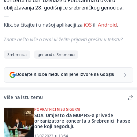
koncerta na dan dženaze u Potočarima u okviru
obilježavanja 28. godišnjice srebreničkog genocida.
Klix.ba čitajte i u našoj aplikaciji za
iOS
ili
Android
.
Znate nešto više o temi ili želite prijaviti grešku u tekstu?
Srebrenica
genocid u Srebrenici
Dodajte Klix.ba među omiljene izvore na Googlu
Više na istu temu
POVRATNICI NISU SIGURNI
SDA: Umjesto da MUP RS-a privede
organizatore koncerta u Srebrenici, hapse
one koji negoduju
13.07.2023. u 13:54