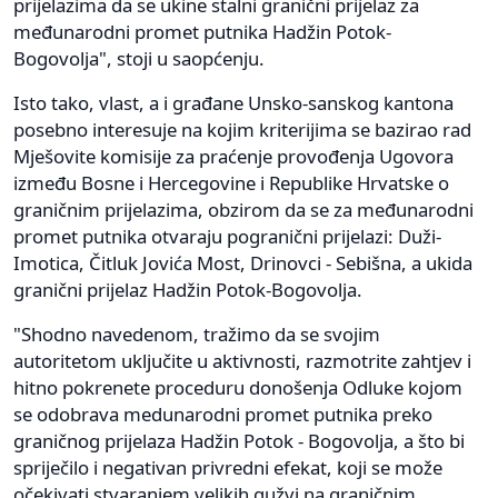
prijelazima da se ukine stalni granični prijelaz za
međunarodni promet putnika Hadžin Potok-
Bogovolja", stoji u saopćenju.
Isto tako, vlast, a i građane Unsko-sanskog kantona
posebno interesuje na kojim kriterijima se bazirao rad
Mješovite komisije za praćenje provođenja Ugovora
između Bosne i Hercegovine i Republike Hrvatske o
graničnim prijelazima, obzirom da se za međunarodni
promet putnika otvaraju pogranični prijelazi: Duži-
Imotica, Čitluk Jovića Most, Drinovci - Sebišna, a ukida
granični prijelaz Hadžin Potok-Bogovolja.
"Shodno navedenom, tražimo da se svojim
autoritetom uključite u aktivnosti, razmotrite zahtjev i
hitno pokrenete proceduru donošenja Odluke kojom
se odobrava medunarodni promet putnika preko
graničnog prijelaza Hadžin Potok - Bogovolja, a što bi
spriječilo i negativan privredni efekat, koji se može
očekivati stvaranjem velikih gužvi na graničnim