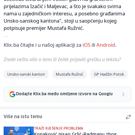
prijelazima Izačić i Maljevac, a što je svakako svima
nama u zajedničkom interesu, a posebno građanima
Unsko-sanskog kantona", stoji u saopćenju kojeg
potpisuje premijer Mustafa Ružnić.
Klix.ba čitajte i u našoj aplikaciji za
iOS
ili
Android
.
Znate nešto više o temi ili želite prijaviti grešku u tekstu?
Unsko-sanski kanton
Mustafa Ružnić
GP Hadžin Potok
Dodajte Klix.ba među omiljene izvore na Googlu
Više na istu temu
TRAŽI RJEŠENJE PROBLEMA
Konaković pisao Grlić-Radmanu zbog