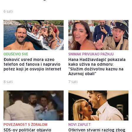
one sa 50 posto invaliditeta
6 sati
9 sati
ODUŠEVIO SVE
SNIMAK PRIVUKAO PAŽNJU
Đoković usred mora uzeo
Hana Hadžiavdagić pokazala
telefon od fanova i napravio
kako uživa na odmoru:
potez koji je osvojio internet
"Služim doživotnu kaznu na
Azurnoj obali"
8 sati
7 sati
POVEZANOST S ŽDRALOM
NOVI ZAPLET
SDS-ov političar objavio
Otkriven stvarni razlog zbog