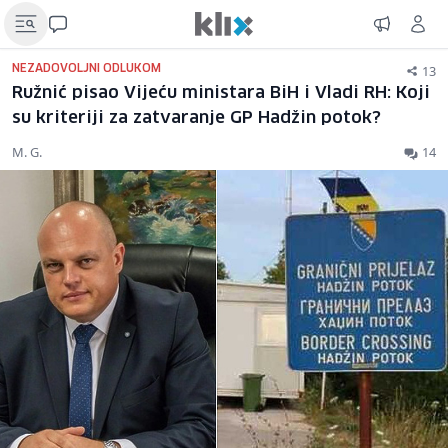
13
NEZADOVOLJNI ODLUKOM
Ružnić pisao Vijeću ministara BiH i Vladi RH: Koji
su kriteriji za zatvaranje GP Hadžin potok?
M. G.
14