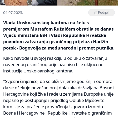
04.07.2023.
Podijeli
Vlada Unsko-sanskog kantona na čelu s
premijerom Mustafom Ružnićem obratila se danas
Vijeću ministara BiH i Vladi Republike Hrvatske
povodom zatvaranja graničnog prijelaza Hadžin
potok - Bogovolja za međunarodni promet putnika.
Kako navode u svojoj reakciji, u odluku o zatvaranju
navedenog graničnog prijelaza nisu bile uključene
institucije Unsko-sanskog kantona.
"Svjesni činjenice, da se bliži vrijeme godišnjih odmora i
da se očekuje povećan broj dolazaka državljana Bosne i
Hercegovine koji žive i rade u zemljama Europske unije,
nejasno je postupanje i prijedlog Odluke Mješovite
komisije za praćenje provođenja Ugovora izmedu
Bosne i Hercegovine i Republike Hrvatske o graničnim