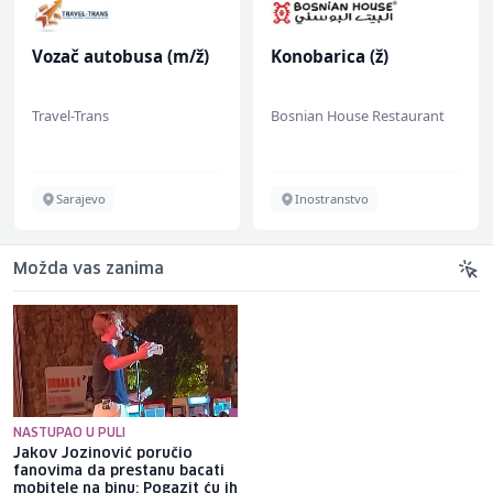
Vozač autobusa (m/ž)
Konobarica (ž)
Travel-Trans
Bosnian House Restaurant
Sarajevo
Inostranstvo
Možda vas zanima
NASTUPAO U PULI
Jakov Jozinović poručio
Osigurano 20,3 miliona KM za
fanovima da prestanu bacati
zapošljavanje osoba s
mobitele na binu: Pogazit ću ih
invaliditetom, prvi put i za