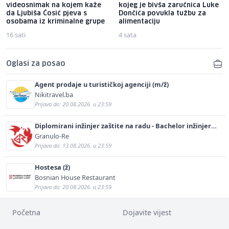
videosnimak na kojem kaže
kojeg je bivša zaručnica Luke
da Ljubiša Ćosić pjeva s
Dončića povukla tužbu za
osobama iz kriminalne grupe
alimentaciju
16 sati
4 sata
Oglasi za posao
Agent prodaje u turističkoj agenciji (m/ž)
Nikitravel.ba
Prijava do: 20.08.2026. u 23:59
Diplomirani inžinjer zaštite na radu - Bachelor inžinjer
sigurnosti i pomoći (m/ž)
Granulo-Re
Prijava do: 13.08.2026. u 23:59
Hostesa (ž)
Bosnian House Restaurant
Prijava do: 20.08.2026. u 23:59
Početna
Dojavite vijest