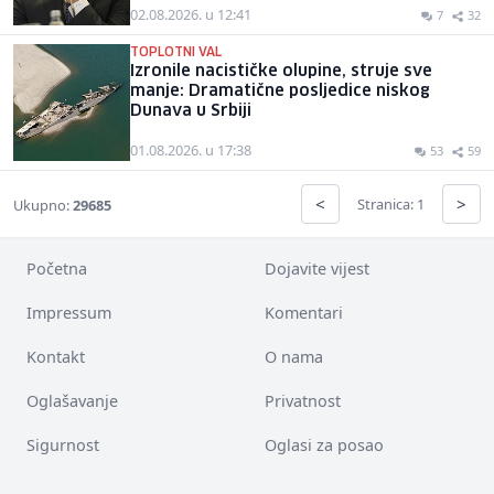
02.08.2026. u 12:41
7
32
TOPLOTNI VAL
Izronile nacističke olupine, struje sve
manje: Dramatične posljedice niskog
Dunava u Srbiji
01.08.2026. u 17:38
53
59
<
>
Stranica: 1
Ukupno:
29685
Početna
Dojavite vijest
Impressum
Komentari
Kontakt
O nama
Oglašavanje
Privatnost
Sigurnost
Oglasi za posao