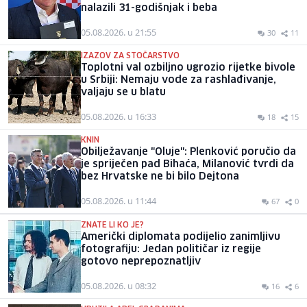
nalazili 31-godišnjak i beba
05.08.2026. u 21:55
30
11
IZAZOV ZA STOČARSTVO
Toplotni val ozbiljno ugrozio rijetke bivole
u Srbiji: Nemaju vode za rashlađivanje,
valjaju se u blatu
05.08.2026. u 16:33
18
15
KNIN
Obilježavanje "Oluje": Plenković poručio da
je spriječen pad Bihaća, Milanović tvrdi da
bez Hrvatske ne bi bilo Dejtona
05.08.2026. u 11:44
67
0
ZNATE LI KO JE?
Američki diplomata podijelio zanimljivu
fotografiju: Jedan političar iz regije
gotovo neprepoznatljiv
05.08.2026. u 08:32
16
6