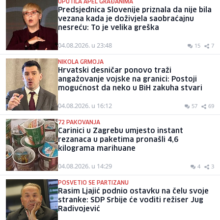
UPUTILA APEL GRAĐANIMA
Predsjednica Slovenije priznala da nije bila
vezana kada je doživjela saobraćajnu
nesreću: To je velika greška
04.08.2026. u 23:48
15
7
NIKOLA GRMOJA
Hrvatski desničar ponovo traži
angažovanje vojske na granici: Postoji
mogućnost da neko u BiH zakuha stvari
04.08.2026. u 16:12
57
69
72 PAKOVANJA
Carinici u Zagrebu umjesto instant
rezanaca u paketima pronašli 4,6
kilograma marihuane
04.08.2026. u 14:29
4
3
POSVETIO SE PARTIZANU
Rasim Ljajić podnio ostavku na čelu svoje
stranke: SDP Srbije će voditi režiser Jug
Radivojević