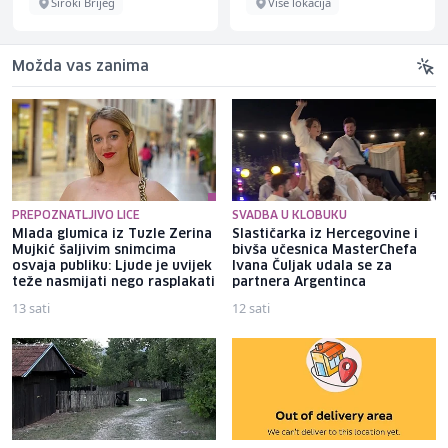
Široki Brijeg
Više lokacija
Možda vas zanima
PREPOZNATLJIVO LICE
SVADBA U KLOBUKU
Mlada glumica iz Tuzle Zerina
Slastičarka iz Hercegovine i
Mujkić šaljivim snimcima
bivša učesnica MasterChefa
osvaja publiku: Ljude je uvijek
Ivana Čuljak udala se za
teže nasmijati nego rasplakati
partnera Argentinca
13 sati
12 sati