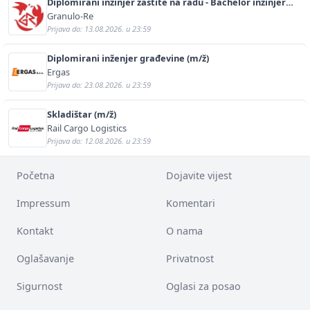
Diplomirani inžinjer zaštite na radu - Bachelor inžinjer
sigurnosti i pomoći (m/ž)
Granulo-Re
Prijava do: 13.08.2026. u 23:59
Diplomirani inženjer građevine (m/ž)
Ergas
Prijava do: 23.08.2026. u 23:59
Skladištar (m/ž)
Rail Cargo Logistics
Prijava do: 12.08.2026. u 23:59
Početna
Dojavite vijest
Impressum
Komentari
Kontakt
O nama
Oglašavanje
Privatnost
Sigurnost
Oglasi za posao