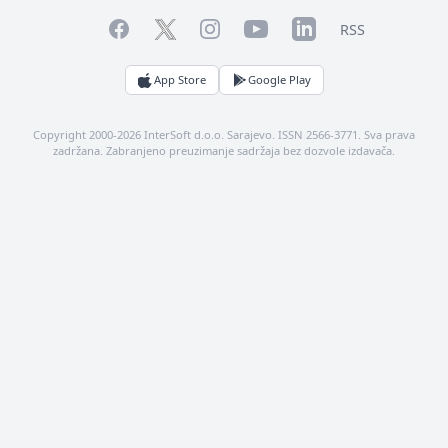
Facebook
YouTube
LinkedIn
Twitter
Instagram
RSS
App Store
Google Play
Copyright 2000-2026 InterSoft d.o.o. Sarajevo. ISSN 2566-3771. Sva prava
zadržana. Zabranjeno preuzimanje sadržaja bez dozvole izdavača.