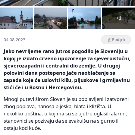
+1
04.08.2023.
Podijeli
Jako nevrijeme rano jutros pogodilo je Sloveniju u
kojoj je izdato crveno upozorenje za sjeveroistočni,
sjeverozapadni i centralni dio zemlje. U drugoj
polovini dana postepeno jače naoblačenje sa
zapada koje će usloviti kišu, pljuskove i grmljavinu
stići će i u Bosnu i Hercegovinu.
Mnogi putevi širom Slovenije su poplavljeni i zatvoreni
zbog poplava, nanosa pijeska, blata i klizišta. U
nekoliko opština, u kojima su se ujutro oglasili alarmi,
stanovnici se pozivaju da se evakuišu na sigurno ili
ostaju kod kuće.