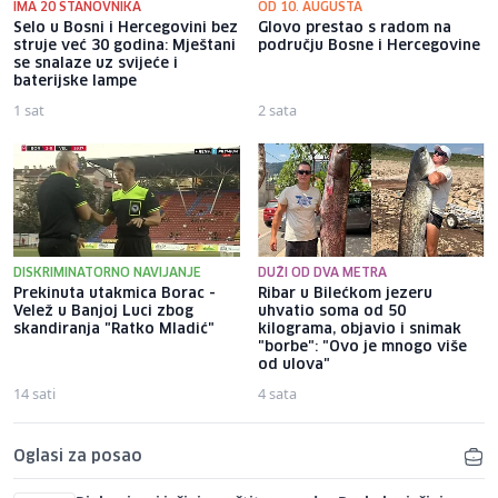
IMA 20 STANOVNIKA
OD 10. AUGUSTA
Selo u Bosni i Hercegovini bez
Glovo prestao s radom na
struje već 30 godina: Mještani
području Bosne i Hercegovine
se snalaze uz svijeće i
baterijske lampe
1 sat
2 sata
DISKRIMINATORNO NAVIJANJE
DUŽI OD DVA METRA
Prekinuta utakmica Borac -
Ribar u Bilećkom jezeru
Velež u Banjoj Luci zbog
uhvatio soma od 50
skandiranja "Ratko Mladić"
kilograma, objavio i snimak
"borbe": "Ovo je mnogo više
od ulova"
14 sati
4 sata
Oglasi za posao