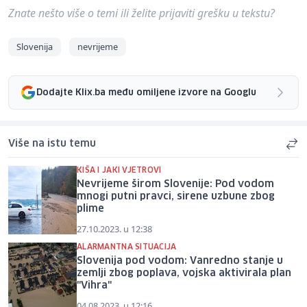
Znate nešto više o temi ili želite prijaviti grešku u tekstu?
Slovenija
nevrijeme
Dodajte Klix.ba među omiljene izvore na Googlu
Više na istu temu
KIŠA I JAKI VJETROVI
Nevrijeme širom Slovenije: Pod vodom
mnogi putni pravci, sirene uzbune zbog
plime
27.10.2023. u 12:38
ALARMANTNA SITUACIJA
Slovenija pod vodom: Vanredno stanje u
zemlji zbog poplava, vojska aktivirala plan
"Vihra"
04.08.2023. u 12:16