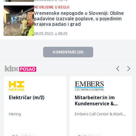
NEVRIJEME U REGIJI
Vremenske nepogode u Sloveniji: Obilne
padavine izazvale poplave, u pojedinim
krajeva padao i grad
08.05.2023. u 08:25
KOMENTARI (29)
Električar (m/ž)
Mitarbeiter:in im
Kundenservice &
Support (m/w/d)
Hering
Embers Call Center & Marketing