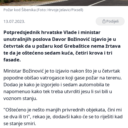
Požar kod Šibenika (Foto: Hrvoje Jelavic/Pixsell)
13.07.2023.
Podijeli
Potpredsjednik hrvatske Vlade i ministar
unutrašnjih poslova Davor Božinović izjavio je u
četvrtak da u požaru kod Grebaštice nema žrtava
te da je oštećeno sedam kuća, četiri krova i tri
fasade.
Ministar Božinović je to izjavio nakon što je u četvrtak
popodne obišao vatrogasce koji gase požar na terenu.
Dodao je kako je izgorjelo i sedam automobila te
napomenuo kako tek treba utvrditi jesu li svi bili u
voznom stanju.
"Oštećeno je nešto manjih privrednih objekata, čini mi
se dva ili tri", rekao je, dodavši kako će se to riješiti kad
se stanje smiri.