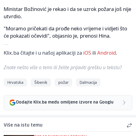
Ministar Božinović je rekao i da se uzrok požara još nije
utvrdio.
"Moramo pričekati da prođe neko vrijeme i vidjeti što
će pokazati očevidi", objasnio je, prenosi Hina.
Klix.ba čitajte i u našoj aplikaciji za
iOS
ili
Android
.
Znate nešto više o temi ili želite prijaviti grešku u tekstu?
Hrvatska
Šibenik
požar
Dalmacija
Dodajte Klix.ba među omiljene izvore na Googlu
Više na istu temu