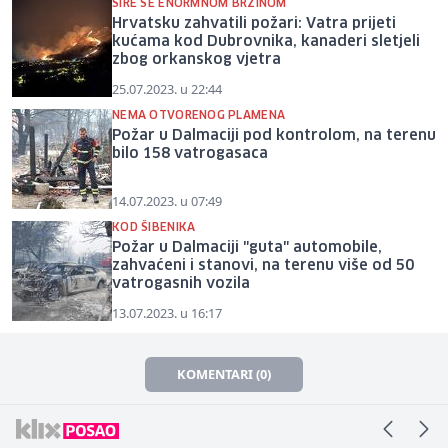
ŠIRE SE ENORMNOM BRZINOM
Hrvatsku zahvatili požari: Vatra prijeti
kućama kod Dubrovnika, kanaderi sletjeli
zbog orkanskog vjetra
25.07.2023. u 22:44
NEMA OTVORENOG PLAMENA
Požar u Dalmaciji pod kontrolom, na terenu
bilo 158 vatrogasaca
14.07.2023. u 07:49
KOD ŠIBENIKA
Požar u Dalmaciji "guta" automobile,
zahvaćeni i stanovi, na terenu više od 50
vatrogasnih vozila
13.07.2023. u 16:17
KOMENTARI (0)