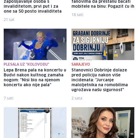
zapošljavanje osoba s
fanovima da prestanu bacati
invaliditetom, prvi put i za
mobitele na binu: Pogazit ću ih
one sa 50 posto invaliditeta
18 sati
21 sat
PLESALA UZ "KOLOVOĐU"
SARAJEVO
Lepa Brena pala na koncertu u
Stanovnici Dobrinje dolaze
Budvi nakon kultnog zamaha
pred policiju nakon više
nogom: "Nisi bio na njenom
incidenata: "Jurcanje
koncertu ako nije pala"
maloljetnika na romobilima
ugrožava našu sigurnost"
7 sati
2 sata