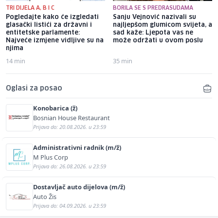
TRI DIJELA A, B I C
BORILA SE S PREDRASUDAMA
Pogledajte kako će izgledati
Sanju Vejnović nazivali su
glasački listići za državni i
najljepšom glumicom svijeta, a
entitetske parlamente:
sad kaže: Ljepota vas ne
Najveće izmjene vidljive su na
može održati u ovom poslu
njima
14 min
35 min
Oglasi za posao
Konobarica (ž)
Bosnian House Restaurant
Prijava do: 20.08.2026. u 23:59
Administrativni radnik (m/ž)
M Plus Corp
Prijava do: 26.08.2026. u 23:59
Dostavljač auto dijelova (m/ž)
Auto Žis
Prijava do: 04.09.2026. u 23:59