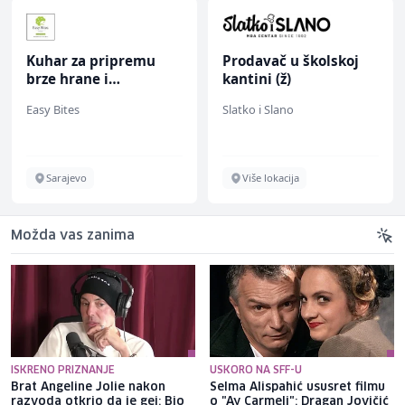
Kuhar za pripremu
Prodavač u školskoj
brze hrane i
kantini (ž)
jednostavnih jela (m/
Easy Bites
Slatko i Slano
ž)
Sarajevo
Više lokacija
Možda vas zanima
ISKRENO PRIZNANJE
USKORO NA SFF-U
Brat Angeline Jolie nakon
Selma Alispahić ususret filmu
razvoda otkrio da je gej: Bio
o "Ay Carmeli": Dragan Jovičić