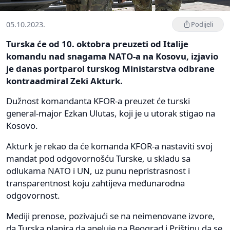
05.10.2023.
Podijeli
Turska će od 10. oktobra preuzeti od Italije
komandu nad snagama NATO-a na Kosovu, izjavio
je danas portparol turskog Ministarstva odbrane
kontraadmiral Zeki Akturk.
Dužnost komandanta KFOR-a preuzet će turski
general-major Ezkan Ulutas, koji je u utorak stigao na
Kosovo.
Akturk je rekao da će komanda KFOR-a nastaviti svoj
mandat pod odgovornošću Turske, u skladu sa
odlukama NATO i UN, uz punu nepristrasnost i
transparentnost koju zahtijeva međunarodna
odgovornost.
Mediji prenose, pozivajući se na neimenovane izvore,
da Turska planira da apeluje na Beograd i Prištinu da se