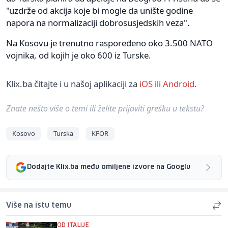
"uzdrže od akcija koje bi mogle da unište godine
napora na normalizaciji dobrosusjedskih veza".
Na Kosovu je trenutno raspoređeno oko 3.500 NATO
vojnika, od kojih je oko 600 iz Turske.
Klix.ba čitajte i u našoj aplikaciji za
iOS
ili
Android
.
Znate nešto više o temi ili želite prijaviti grešku u tekstu?
Kosovo
Turska
KFOR
Dodajte Klix.ba među omiljene izvore na Googlu
Više na istu temu
OD ITALIJE