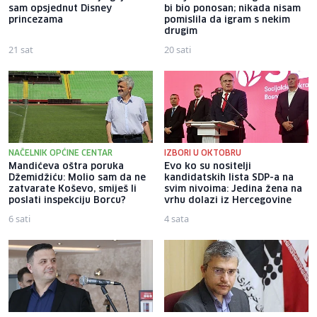
sam opsjednut Disney
bi bio ponosan; nikada nisam
princezama
pomislila da igram s nekim
drugim
21 sat
20 sati
NAČELNIK OPĆINE CENTAR
IZBORI U OKTOBRU
Mandićeva oštra poruka
Evo ko su nositelji
Džemidžiću: Molio sam da ne
kandidatskih lista SDP-a na
zatvarate Koševo, smiješ li
svim nivoima: Jedina žena na
poslati inspekciju Borcu?
vrhu dolazi iz Hercegovine
6 sati
4 sata