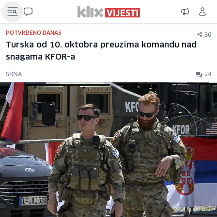
36
POTVRĐENO DANAS
Turska od 10. oktobra preuzima komandu nad
snagama KFOR-a
SRNA
24