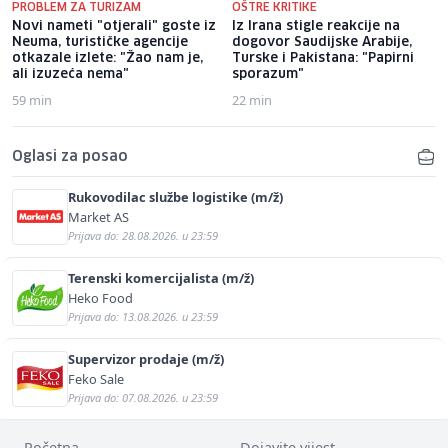
PROBLEM ZA TURIZAM
OŠTRE KRITIKE
Novi nameti "otjerali" goste iz
Iz Irana stigle reakcije na
Neuma, turističke agencije
dogovor Saudijske Arabije,
otkazale izlete: "Žao nam je,
Turske i Pakistana: "Papirni
ali izuzeća nema"
sporazum"
59 min
22 min
Oglasi za posao
Rukovodilac službe logistike (m/ž)
Market AS
Prijava do: 28.08.2026. u 23:59
Terenski komercijalista (m/ž)
Heko Food
Prijava do: 13.08.2026. u 23:59
Supervizor prodaje (m/ž)
Feko Sale
Prijava do: 07.08.2026. u 23:59
Početna
Dojavite vijest