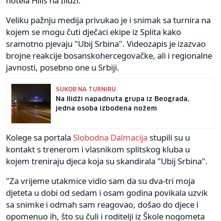
hotela Hills na Ilidži.
Veliku pažnju medija privukao je i snimak sa turnira na
kojem se mogu čuti dječaci ekipe iz Splita kako
sramotno pjevaju "Ubij Srbina". Videozapis je izazvao
brojne reakcije bosanskohercegovačke, ali i regionalne
javnosti, posebno one u Srbiji.
SUKOB NA TURNIRU
Na Ilidži napadnuta grupa iz Beograda,
jedna osoba izbodena nožem
Kolege sa portala
Slobodna Dalmacija
stupili su u
kontakt s trenerom i vlasnikom splitskog kluba u
kojem treniraju djeca koja su skandirala "Ubij Srbina".
"Za vrijeme utakmice vidio sam da su dva-tri moja
djeteta u dobi od sedam i osam godina povikala uzvik
sa snimke i odmah sam reagovao, došao do djece i
opomenuo ih, što su čuli i roditelji iz Škole nogometa