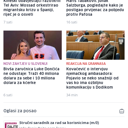
Kineski obavještajci razotkrili
Haris Tabaković junak
Tel Aviv: Mossad orkestrirao
Salzburga, pogledajte kako je
migrantsku krizu u Španiji,
postigao prvijenac za pobjedu
riječ je o osveti
protiv Pafosa
7 sati
16 sati
NOVI ZAHTJEV U SLOVENIJI
REAKCIJA NA GRANNASA
Bivša zaručnica Luke Dončića
Kovačević o intervjuu
ne odustaje: Traži 40 miliona
njemačkog ambasadora:
dolara za sebe i 10 miliona
Pojavio se neko snažniji od
dolara za kćerke
vas ko ima ozbiljnu
komunikaciju s Dodikom
6 sati
34 min
Oglasi za posao
Stručni saradnik za rad sa korisnicima (m/ž)