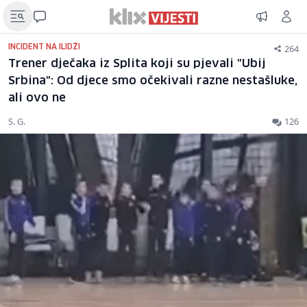
264
INCIDENT NA ILIDŽI
Trener dječaka iz Splita koji su pjevali "Ubij
Srbina": Od djece smo očekivali razne nestašluke,
ali ovo ne
S. G.
126