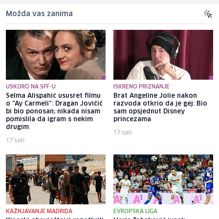
Možda vas zanima
USKORO NA SFF-U
ISKRENO PRIZNANJE
Selma Alispahić ususret filmu
Brat Angeline Jolie nakon
o "Ay Carmeli": Dragan Jovičić
razvoda otkrio da je gej: Bio
bi bio ponosan; nikada nisam
sam opsjednut Disney
pomislila da igram s nekim
princezama
drugim
17 sati
17 sati
KAŽNJAVANJE MADRIDA
EVROPSKA LIGA