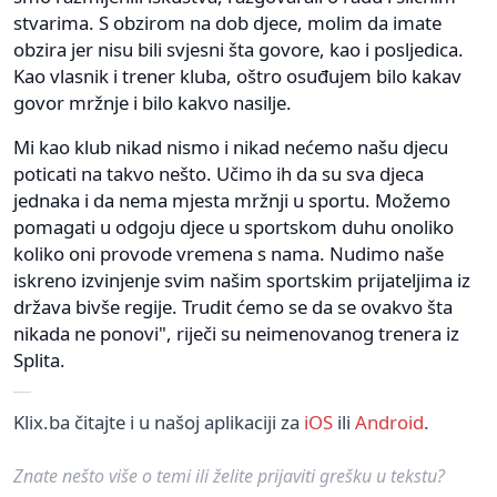
stvarima. S obzirom na dob djece, molim da imate
obzira jer nisu bili svjesni šta govore, kao i posljedica.
Kao vlasnik i trener kluba, oštro osuđujem bilo kakav
govor mržnje i bilo kakvo nasilje.
Mi kao klub nikad nismo i nikad nećemo našu djecu
poticati na takvo nešto. Učimo ih da su sva djeca
jednaka i da nema mjesta mržnji u sportu. Možemo
pomagati u odgoju djece u sportskom duhu onoliko
koliko oni provode vremena s nama. Nudimo naše
iskreno izvinjenje svim našim sportskim prijateljima iz
država bivše regije. Trudit ćemo se da se ovakvo šta
nikada ne ponovi", riječi su neimenovanog trenera iz
Splita.
Klix.ba čitajte i u našoj aplikaciji za
iOS
ili
Android
.
Znate nešto više o temi ili želite prijaviti grešku u tekstu?