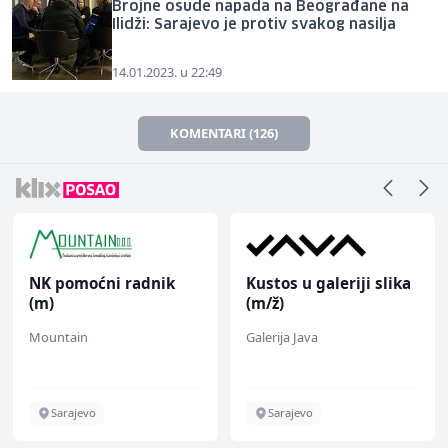
Brojne osude napada na Beograđane na
Ilidži: Sarajevo je protiv svakog nasilja
14.01.2023. u 22:49
KOMENTARI (126)
radnik
Kustos u galeriji slika
Home Office
(m/ž)
Sachbearbeite
(m/w/d) für e
Galerija Java
TELUS Digital
bekannten de
Energieversor
Sarajevo
Sarajevo