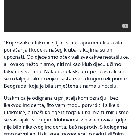
"Prije svake utakmice djeci smo napomenuli pravila
ponašanja i kodeks našeg kluba, s kojima su oni
upoznati. Od djece smo očekivali svakakve nestašluke,
ali ovako nešto nismo, niti mi kao klub djecu učimo
takvim stvarima. Nakon prolaska grupe, plasirali smo
se u daljnje takmičenje i sastali se s drugom ekipom iz
Beograda, koja je bila smještena s nama u hotelu.
Utakmica je odigrana u prijateljskom ozračju i bez
ikakvog incidenta, što vam mogu potvrditi i slike s
utakmice, a i naši kolege iz toga kluba. Na turniru smo
se sastajali i s drugim klubovima iz bivše države, gdje
nije bilo nikakvog incidenta, baš naprotiv. S kolegama
smo razmijenili iskustva, razgovarali o radu i sličnim