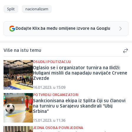
Split
nacionalizam
Dodajte Klix.ba među omiljene izvore na Googlu
Više na istu temu
OSUDILI POLITIZACIJU
Oglasio se i organizator turnira na Ilidži:
Huligani mislili da napadaju navijače Crvene
Zvezde
16.01.2023. u 15:09
POTVRDILI ORGANIZATORI
Sankcionisana ekipa iz Splita čiji su članovi
na turniru u Sarajevu skandirali "Ubij
Srbina"
15.01.2023. u 11:36
JEDNA OSOBA POVRIJEĐENA