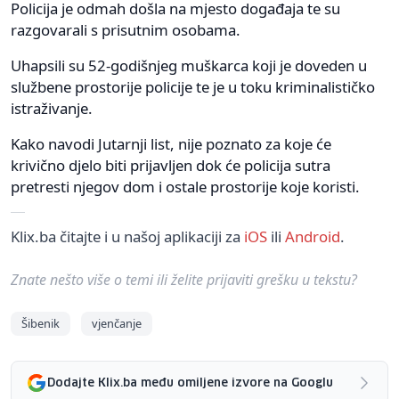
Policija je odmah došla na mjesto događaja te su
razgovarali s prisutnim osobama.
Uhapsili su 52-godišnjeg muškarca koji je doveden u
službene prostorije policije te je u toku kriminalističko
istraživanje.
Kako navodi Jutarnji list, nije poznato za koje će
krivično djelo biti prijavljen dok će policija sutra
pretresti njegov dom i ostale prostorije koje koristi.
Klix.ba čitajte i u našoj aplikaciji za
iOS
ili
Android
.
Znate nešto više o temi ili želite prijaviti grešku u tekstu?
Šibenik
vjenčanje
Dodajte Klix.ba među omiljene izvore na Googlu