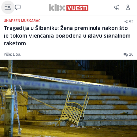
52
UHAPŠEN MUŠKARAC
Tragedija u Šibeniku: Žena preminula nakon što
je tokom vjenčanja pogođena u glavu signalnom
raketom
Piše: I. Sa.
26