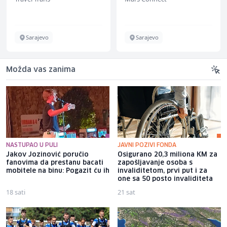
Sarajevo
Sarajevo
Možda vas zanima
NASTUPAO U PULI
JAVNI POZIVI FONDA
Jakov Jozinović poručio
Osigurano 20,3 miliona KM za
fanovima da prestanu bacati
zapošljavanje osoba s
mobitele na binu: Pogazit ću ih
invaliditetom, prvi put i za
one sa 50 posto invaliditeta
18 sati
21 sat