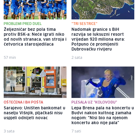
PROBLEMI PRED DUEL
"TRI SESTRICE"
Željezničar bez pola tima
Nadomak granice s BiH
protiv BSK-a: Neće igrati niko
razvija se luksuzni resort
od novih stranaca, van stroja i
vrijedan 920 miliona eura:
četvorica starosjedilaca
Potpuno će promijeniti
Dubrovačku rivijeru
57 min
2 sata
OŠTEĆENA I BH POŠTA
PLESALA UZ "KOLOVOĐU"
Sarajevo: Uništen bankomat u
Lepa Brena pala na koncertu u
naselju Višnjik, pljačkaši nisu
Budvi nakon kultnog zamaha
uspjeli odnijeti novac
nogom: "Nisi bio na njenom
koncertu ako nije pala"
3 sata
7 sati