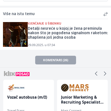
Više na istu temu
VJENČANJE U ŠIBENIKU
Detalji nesreće u kojoj je žena preminula
nakon što je pogođena signalnom raketom:
Uhapšena još jedna osoba
29.09.2025. u 07:34
KOMENTARI (26)
Vozač autobusa (m/ž)
Junior Marketing &
Recruiting Specialist
(m/ž)
Travel-Trans
Mars Connect