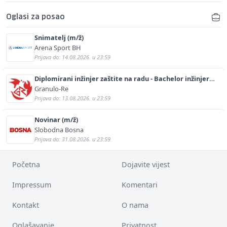
Oglasi za posao
Snimatelj (m/ž)
Arena Sport BH
Prijava do: 14.08.2026. u 23:59
Diplomirani inžinjer zaštite na radu - Bachelor inžinjer
sigurnosti i pomoći (m/ž)
Granulo-Re
Prijava do: 13.08.2026. u 23:59
Novinar (m/ž)
Slobodna Bosna
Prijava do: 31.08.2026. u 23:59
Početna
Dojavite vijest
Impressum
Komentari
Kontakt
O nama
Oglašavanje
Privatnost