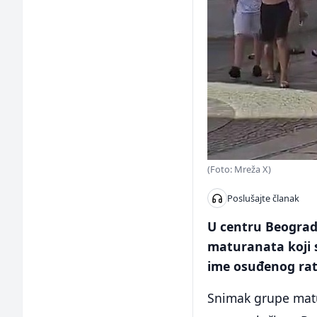
(Foto: Mreža X)
Poslušajte članak
U centru Beograda
maturanata koji 
ime osuđenog rat
Snimak grupe matu