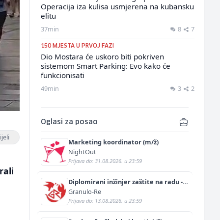
Operacija iza kulisa usmjerena na kubansku
elitu
37min
8
7
150 MJESTA U PRVOJ FAZI
Dio Mostara će uskoro biti pokriven
sistemom Smart Parking: Evo kako će
funkcionisati
49min
3
2
Oglasi za posao
jeli
Marketing koordinator (m/ž)
NightOut
Prijava do: 31.08.2026. u 23:59
ali
Diplomirani inžinjer zaštite na radu -
Bachelor inžinjer sigurnosti i pomoći
Granulo-Re
(m/ž)
Prijava do: 13.08.2026. u 23:59