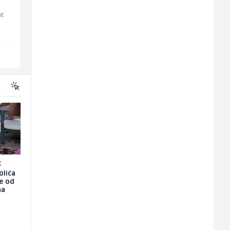
Euro-Asfalt
Lidl BH
Više lokacija
Lepenica
K
olića
še od
na