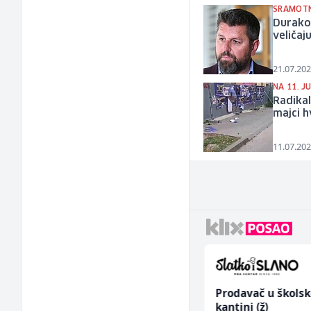
SRAMOT
Durakov
veličaj
21.07.202
NA 11. JU
Radikal
majci h
11.07.202
Prodavač u školskoj
Pekar (m/ž)
kantini (ž)