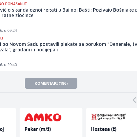
NO PONAŠANJE
ić o skandaloznoj regati u Bajinoj Bašti: Pozivaju Bošnjake 
u ratne zločince
6. u 09:24
LI
i po Novom Sadu postavili plakate sa porukom "Đenerale, tv
vala", građani ih pocijepali
6. u 20:40
KOMENTARI (186)
Hostesa (ž)
Tehničar održavanj
CNC mašina (m)