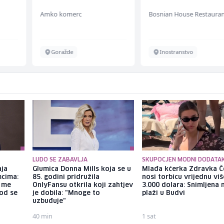
Bosnian House Restaurant
Irion Argerr
Inostranstvo
Vogošća
LUDO SE ZABAVLJA
SKUPOCJEN MODNI DODATA
aja
Glumica Donna Mills koja se u
Mlađa kćerka Zdravka Č
mcima:
85. godini pridružila
nosi torbicu vrijednu vi
a me
OnlyFansu otkrila koji zahtjev
3.000 dolara: Snimljena 
god se
je dobila: "Mnoge to
plaži u Budvi
uzbuđuje"
40 min
1 sat