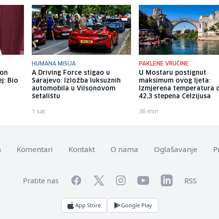
HUMANA MISIJA
PAKLENE VRUĆINE
kon
A Driving Force stigao u
U Mostaru postignut
j: Bio
Sarajevo: Izložba luksuznih
maksimum ovog ljeta:
automobila u Vilsonovom
Izmjerena temperatura 
šetalištu
42,3 stepena Celzijusa
1 sat
36 min
m
Komentari
Kontakt
O nama
Oglašavanje
P
Facebook
YouTube
LinkedIn
Twitter
Instagram
RSS
Pratite nas
App Store
Google Play