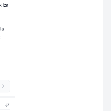
k iza
la
z