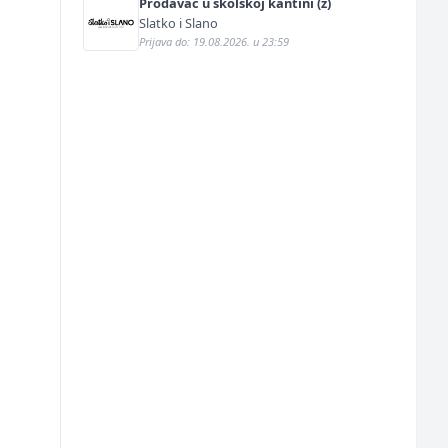
Prodavač u školskoj kantini (ž)
Slatko i Slano
Prijava do: 19.08.2026. u 23:59