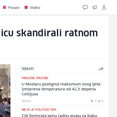
Posao
Video
icu skandirali ratnom
Vijesti
PAKLENE VRUĆINE
U Mostaru postignut maksimum ovog ljeta:
Izmjerena temperatura od 42,3 stepena
Celzijusa
36min
3
6
META JE POLITIČKI VRH
CIA formirala tajnu radnu grupu za Kubu: