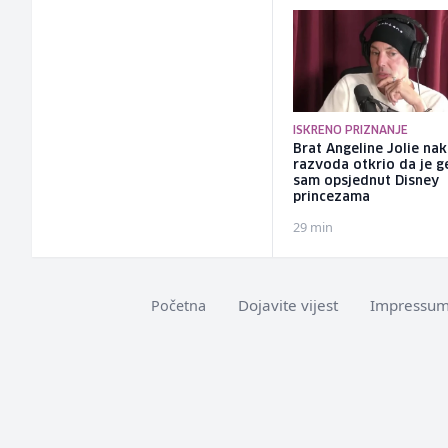
ISKRENO PRIZNANJE
Brat Angeline Jolie na
razvoda otkrio da je ge
sam opsjednut Disney
princezama
29 min
Dojavite vijest
Impressu
Početna