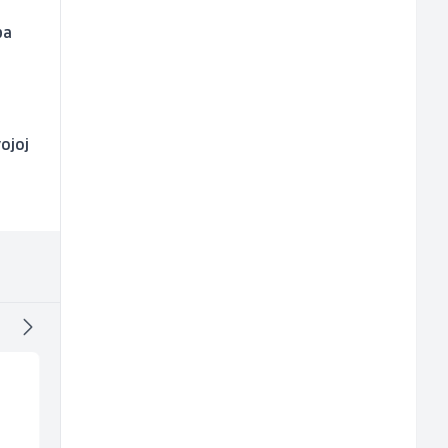
pa
ojoj
a
Mašinski inženjer (m/
Skladišni radnik (m/ž
ž)