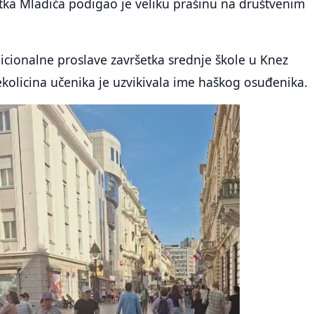
tka Mladića podigao je veliku prašinu na društvenim
cionalne proslave završetka srednje škole u Knez
nekolicina učenika je uzvikivala ime haškog osuđenika.