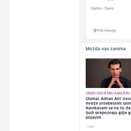
Slatko i Slano
Amko komerc
Više lokacija
Goražde
Možda vas zanima
GRADI USPJEŠNU KARIJERU
Glumac Adnan Alić osv
mreže urnebesnim sni
Navikavam se na to d
ljudi prepoznaju gdje 
pojavim
1 sat