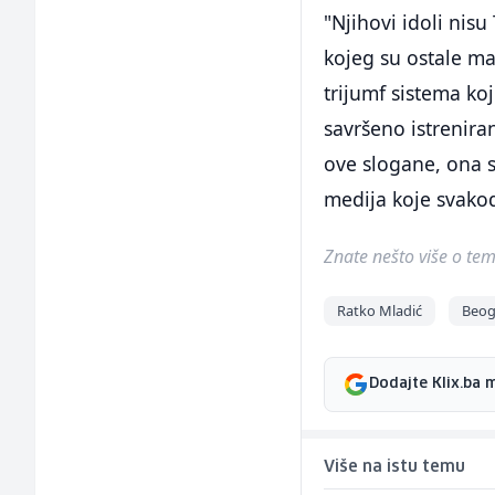
"Njihovi idoli nisu
kojeg su ostale ma
trijumf sistema ko
savršeno istreniran
ove slogane, ona s
medija koje svako
Znate nešto više o temi 
Ratko Mladić
Beog
Dodajte Klix.ba 
Više na istu temu