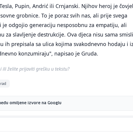
 Tesla, Pupin, Andrić ili Crnjanski. Njihov heroj je čovje
sovne grobnice. To je poraz svih nas, ali prije svega
ji je odgojio generaciju nesposobnu za empatiju, ali
u za slavljenje destrukcije. Ova djeca nisu sama smisli
u ih prepisala sa ulica kojima svakodnevno hodaju i i
dnevno konzumiraju", napisao je Gruda.
ili želite prijaviti grešku u tekstu?
rad
među omiljene izvore na Googlu