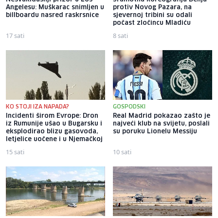
Angelesu: Muškarac snimljen u
protiv Novog Pazara, na
billboardu nasred raskrsnice
sjevernoj tribini su odali
počast zločincu Mladiću
17 sati
8 sati
KO STOJI IZA NAPADA?
GOSPODSKI
Incidenti širom Evrope: Dron
Real Madrid pokazao zašto je
iz Rumunije ušao u Bugarsku i
najveći klub na svijetu, poslali
eksplodirao blizu gasovoda,
su poruku Lionelu Messiju
letjelice uočene i u Njemačkoj
15 sati
10 sati