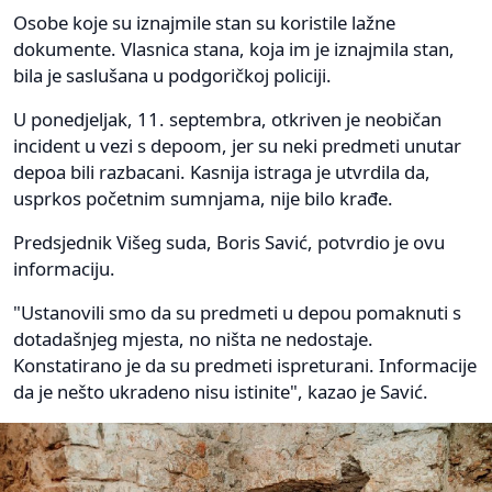
Osobe koje su iznajmile stan su koristile lažne
dokumente. Vlasnica stana, koja im je iznajmila stan,
bila je saslušana u podgoričkoj policiji.
U ponedjeljak, 11. septembra, otkriven je neobičan
incident u vezi s depoom, jer su neki predmeti unutar
depoa bili razbacani. Kasnija istraga je utvrdila da,
usprkos početnim sumnjama, nije bilo krađe.
Predsjednik Višeg suda, Boris Savić, potvrdio je ovu
informaciju.
"Ustanovili smo da su predmeti u depou pomaknuti s
dotadašnjeg mjesta, no ništa ne nedostaje.
Konstatirano je da su predmeti ispreturani. Informacije
da je nešto ukradeno nisu istinite", kazao je Savić.