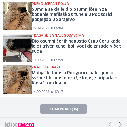
PREKO ŠĆEPAN POLJA
Sumnja se da je dio osumnjičenih za
kopanje mafijaškog tunela u Podgorici
pobjegao u Sarajevo
26.09.2023. u 09:04
TRAGA SE ZA NALOGODAVCIMA
Dio osumnjičenih napustio Crnu Goru kada
je otkriven tunel koji vodi do zgrade Višeg
suda
19.09.2023. u 09:59
ZNALI ŠTA TRAŽE
Mafijaški tunel u Podgorici ipak ispunio
svrhu: Ukradeno oružje koje je pripadalo
Kavačkom klanu
14.09.2023. u 12:17
KOMENTARI (36)