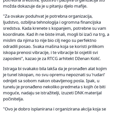
možda dokazuje da je u pitanju djelo mafije.
"Za ovakav poduhvat je potrebna organizacija,
ljudstvo, ozbiljna tehnologija i ogromna financijska
sredstva. Kada krenete s kopanjem, potrebne su vam
koordinate. Kad ih ne biste imali, mogli bi izaći na trg, a
mislim da njima to nije bio cilj nego su perfektno
odradili posao. Svaka mašina koja se koristi prilikom
iskopa prenosi vibracije, i te vibracije bi osjetili svi
zaposleni", kazao je za RTCG arhitekt Dženan Kolić.
Istraga bi svakako bila lakša da je pronađen alat kojim
je tunel iskopan, no svu opremu nepoznati su ‘rudari‘
odnijeli sa sobom nakon obavljenog posla. Ipak, u
tunelu je pronađeno nekoliko predmeta s kojih će biti
moguće, nadaju se istražitelji, izuzeti DNK materijal
počinitelja.
"Ovo je dobro isplanirana i organizirana akcija koja se