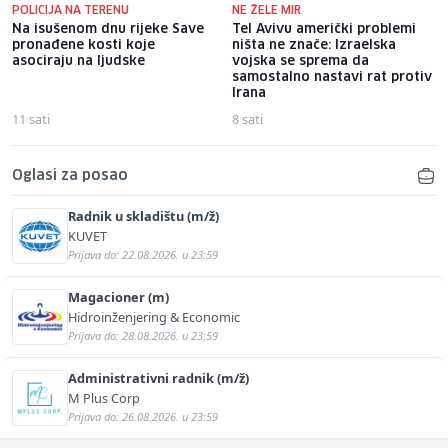
POLICIJA NA TERENU
NE ŽELE MIR
Na isušenom dnu rijeke Save
Tel Avivu američki problemi
pronađene kosti koje
ništa ne znače: Izraelska
asociraju na ljudske
vojska se sprema da
samostalno nastavi rat protiv
Irana
11 sati
8 sati
Oglasi za posao
Radnik u skladištu (m/ž)
KUVET
Prijava do: 22.08.2026. u 23:59
Magacioner (m)
Hidroinženjering & Economic
Prijava do: 28.08.2026. u 23:59
Administrativni radnik (m/ž)
M Plus Corp
Prijava do: 26.08.2026. u 23:59