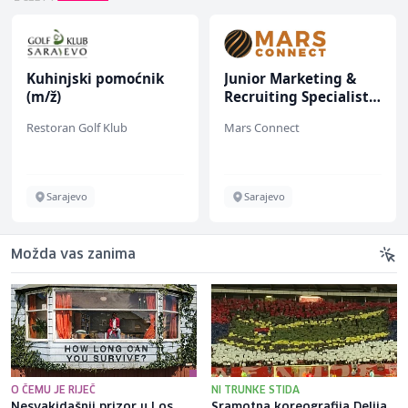
Kuhinjski pomoćnik
Junior Marketing &
(m/ž)
Recruiting Specialist
(m/ž)
Restoran Golf Klub
Mars Connect
Sarajevo
Sarajevo
Možda vas zanima
O ČEMU JE RIJEČ
NI TRUNKE STIDA
Nesvakidašnji prizor u Los
Sramotna koreografija Delija