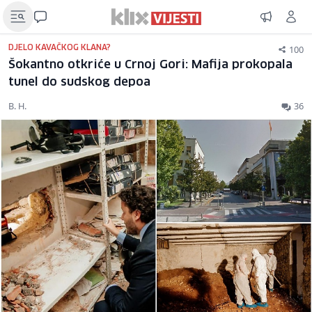
100
DJELO KAVAČKOG KLANA?
Šokantno otkriće u Crnoj Gori: Mafija prokopala
tunel do sudskog depoa
B. H.
36