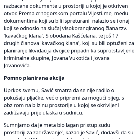
razbacane dokumente u prostoriji u kojoj je otkriven
otvor. Prema crnogorskom portalu Vijesti.me, među
dokumentima koji su bili ispreturani, nalazio se i onaj
koji se odnosio na slučaj visokorangiranog člana tzv.
'kavačkog klana', Slobodana Kašćelana, te još 17
drugih članova 'kavačkog klana', koji su bili optuženi za
planiranje likvidacija dvojice pripadnika suprotstavljene
kriminalne skupine, Jovana Vukotića i Jovana
Jovanovića.
Pomno planirana akcija
Uprkos svemu, Savić smatra da se nije radilo o
pokušaju pljačke, već o pripremi za mogući bijeg, s
obzirom na blizinu prostorije u kojoj se okrivljeni
zadržavaju prije ulaska u sudnicu.
Sumnjamo da je meta bio lagan pristup sudu i
prostoriji za zadržavanje‘, kazao je Savić, dodavši da su