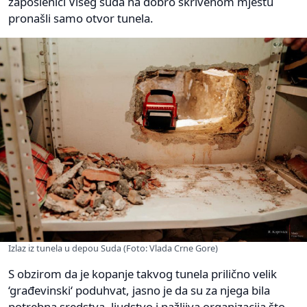
zaposlenici Višeg suda na dobro skrivenom mjestu
pronašli samo otvor tunela.
Izlaz iz tunela u depou Suda (Foto: Vlada Crne Gore)
S obzirom da je kopanje takvog tunela prilično velik
‘građevinski‘ poduhvat, jasno je da su za njega bila
potrebna sredstva, ljudstvo i pažljiva organizacija što