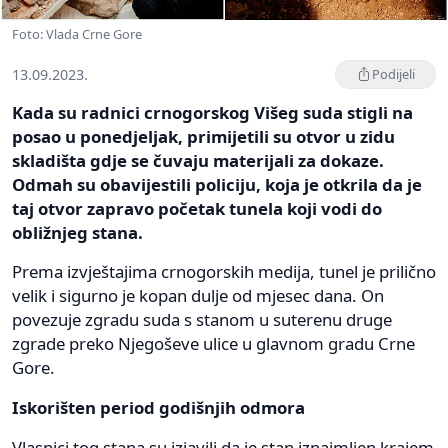
Foto: Vlada Crne Gore
13.09.2023.
Podijeli
Kada su radnici crnogorskog Višeg suda stigli na
posao u ponedjeljak, primijetili su otvor u zidu
skladišta gdje se čuvaju materijali za dokaze.
Odmah su obavijestili policiju, koja je otkrila da je
taj otvor zapravo početak tunela koji vodi do
obližnjeg stana.
Prema izvještajima crnogorskih medija, tunel je prilično
velik i sigurno je kopan dulje od mjesec dana. On
povezuje zgradu suda s stanom u suterenu druge
zgrade preko Njegoševe ulice u glavnom gradu Crne
Gore.
Iskorišten period godišnjih odmora
Vlasnici tog stana su izjavili da je stan iznajmljen krajem