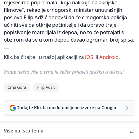
mjesecima pripremala i koja nalikuje na akcijske
filmove", rekao je crnogorski ministar unutrašnjih
poslova Filip Adžić dodavši da će crnogorska policija
učiniti sve da otkrije počinitelje i da upravo traje
popisivanje materijala iz depoa, no to će potrajati s
obzirom da se u tom depou čuvao ogroman broj spisa.
Klix.ba čitajte i u našoj aplikaciji za
iOS
ili
Android
.
Znate nešto više o temi ili želite prijaviti grešku u tekstu?
Crna Gora
Filip Adžić
Dodajte Klix.ba među omiljene izvore na Googlu
Više na istu temu