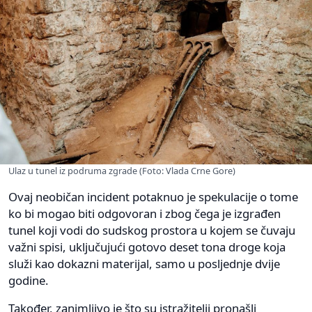
Ulaz u tunel iz podruma zgrade (Foto: Vlada Crne Gore)
Ovaj neobičan incident potaknuo je spekulacije o tome
ko bi mogao biti odgovoran i zbog čega je izgrađen
tunel koji vodi do sudskog prostora u kojem se čuvaju
važni spisi, uključujući gotovo deset tona droge koja
služi kao dokazni materijal, samo u posljednje dvije
godine.
Također, zanimljivo je što su istražitelji pronašli