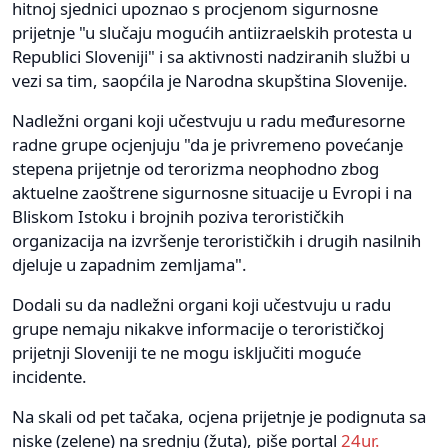
hitnoj sjednici upoznao s procjenom sigurnosne
prijetnje "u slučaju mogućih antiizraelskih protesta u
Republici Sloveniji" i sa aktivnosti nadziranih službi u
vezi sa tim, saopćila je Narodna skupština Slovenije.
Nadležni organi koji učestvuju u radu međuresorne
radne grupe ocjenjuju "da je privremeno povećanje
stepena prijetnje od terorizma neophodno zbog
aktuelne zaoštrene sigurnosne situacije u Evropi i na
Bliskom Istoku i brojnih poziva terorističkih
organizacija na izvršenje terorističkih i drugih nasilnih
djeluje u zapadnim zemljama".
Dodali su da nadležni organi koji učestvuju u radu
grupe nemaju nikakve informacije o terorističkoj
prijetnji Sloveniji te ne mogu isključiti moguće
incidente.
Na skali od pet tačaka, ocjena prijetnje je podignuta sa
niske (zelene) na srednju (žuta), piše portal
24ur.