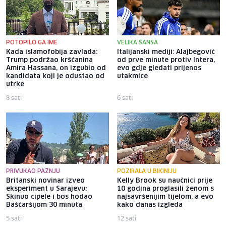
POTOPILO GA IME
VELIKA ŠANSA
Kada islamofobija zavlada:
Italijanski mediji: Alajbegović
Trump podržao kršćanina
od prve minute protiv Intera,
Amira Hassana, on izgubio od
evo gdje gledati prijenos
kandidata koji je odustao od
utakmice
utrke
8 sati
6 sati
PRIVUKAO PAŽNJU
POZIRALA U BIKINIJU
Britanski novinar izveo
Kelly Brook su naučnici prije
eksperiment u Sarajevu:
10 godina proglasili ženom s
Skinuo cipele i bos hodao
najsavršenijim tijelom, a evo
Baščaršijom 30 minuta
kako danas izgleda
5 sati
12 sati