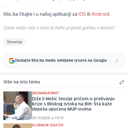
Klix.ba čitajte i u našoj aplikaciji za
iOS
ili
Android
.
Znate nešto više o temi ili želite prijaviti grešku u tekstu?
Slovenija
Dodajte Klix.ba među omiljene izvore na Googlu
Više na istu temu
(NE)NAMJERNO?
Diže li Nešić tenzije pričom o prelivanju
krize s Bliskog Istoka na BiH: Šta kaže
depeša upućena MUP-ovima
20.10.2023. u 19:15
GLOBALNI IZAZOVI