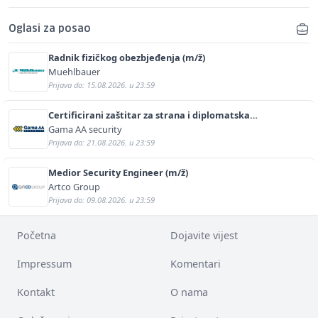
Oglasi za posao
Radnik fizičkog obezbjeđenja (m/ž)
Muehlbauer
Prijava do: 15.08.2026. u 23:59
Certificirani zaštitar za strana i diplomatska
predstavništva (m/ž)
Gama AA security
Prijava do: 21.08.2026. u 23:59
Medior Security Engineer (m/ž)
Artco Group
Prijava do: 09.08.2026. u 23:59
Početna
Dojavite vijest
Impressum
Komentari
Kontakt
O nama