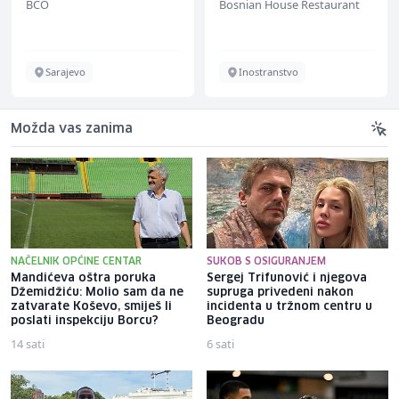
BCO
Bosnian House Restaurant
Sarajevo
Inostranstvo
Možda vas zanima
NAČELNIK OPĆINE CENTAR
SUKOB S OSIGURANJEM
Mandićeva oštra poruka
Sergej Trifunović i njegova
Džemidžiću: Molio sam da ne
supruga privedeni nakon
zatvarate Koševo, smiješ li
incidenta u tržnom centru u
poslati inspekciju Borcu?
Beogradu
14 sati
6 sati