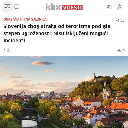
25
ODRŽANA HITNA SJEDNICA
Slovenija zbog straha od terorizma podigla
stepen ugroženosti: Nisu isključeni mogući
incidenti
S. Š.
9