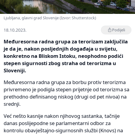
Ljubljana, glavni grad Slovenije (Izvor: Shutterstock)
18.10.2023.
Podijeli
Međuresorna radna grupa za terorizam zaključila
je da je, nakon posljednjih događaja u svijetu,
konkretno na Bliskom Istoku, neophodno podići
stepen sigurnosti zbog straha od terorizma u
Sloveniji.
Međuresorna radna grupa za borbu protiv terorizma
privremeno je podigla stepen prijetnje od terorizma sa
prethodno definisanog niskog (drugi od pet nivoa) na
srednji.
Već nešto kasnije nakon njihovog sastanka, tačnije
danas poslijepodne se parlamentarni odbor za
kontrolu obavještajno-sigurnosnih službi (Knovs) na