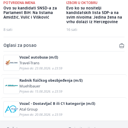
POTVRĐENA IMENA
IZBORI U OKTOBRU
Ovo su kandidati SNSD-a za
Evo ko su nositelji
Parlament BiH: Na listama
kandidatskih lista SDP-a na
Amidžić, Vulić i Višković
svim nivoima: Jedina žena na
vrhu dolazi iz Hercegovine
8 sati
16 sati
Oglasi za posao
Vozač autobusa (m/ž)
Travel-Trans
Prijava do: 23.08.2026. u 23:59
Radnik fizičkog obezbjeđenja (m/ž)
Muehlbauer
Prijava do: 15.08.2026. u 23:59
Vozač - Dostavljač B ili C1 kategorije (m/ž)
Atal Group
Prijava do: 20.08.2026. u 23:59