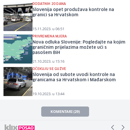
DODATNIH 20 DANA
Slovenija opet produžava kontrole na
granici sa Hrvatskom
15.11.2023. u 06:51
PRIVREMENA MJERA
Nova odluka Slovenije: Pogledajte na kojim
graničnim prijelazima možete ući s
pasošem BiH
21.10.2023. u 15:16
OČEKUJU SE GUŽVE
Slovenija od subote uvodi kontrole na
granicama sa Hrvatskom i Mađarskom
19.10.2023. u 13:44
KOMENTARI (29)