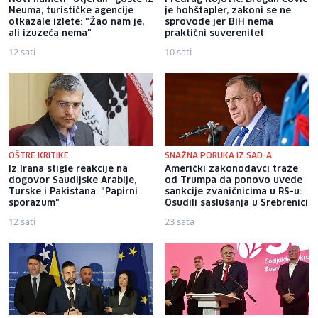
Neuma, turističke agencije
je hohštapler, zakoni se ne
otkazale izlete: "Žao nam je,
sprovode jer BiH nema
ali izuzeća nema"
praktični suverenitet
12 sati
10 sati
OŠTRE KRITIKE
SNAŽNA PORUKA IZ SAD-A
Iz Irana stigle reakcije na
Američki zakonodavci traže
dogovor Saudijske Arabije,
od Trumpa da ponovo uvede
Turske i Pakistana: "Papirni
sankcije zvaničnicima u RS-u:
sporazum"
Osudili saslušanja u Srebrenici
12 sati
23 sata