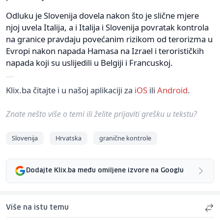
Odluku je Slovenija dovela nakon što je slične mjere
njoj uvela Italija, a i Italija i Slovenija povratak kontrola
na granice pravdaju povećanim rizikom od terorizma u
Evropi nakon napada Hamasa na Izrael i terorističkih
napada koji su uslijedili u Belgiji i Francuskoj.
Klix.ba čitajte i u našoj aplikaciji za
iOS
ili
Android
.
Znate nešto više o temi ili želite prijaviti grešku u tekstu?
Slovenija
Hrvatska
granične kontrole
Dodajte Klix.ba među omiljene izvore na Googlu
Više na istu temu