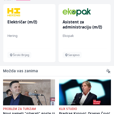
Električar (m/ž)
Asistent za
administraciju (m/ž)
Hering
Ekopak
Široki Brijeg
Sarajevo
Možda vas zanima
PROBLEM ZA TURIZAM
KLIX STUDIO
Novi nameti "otjerali" goste iz
Predrag Kojović: Dragan Čović