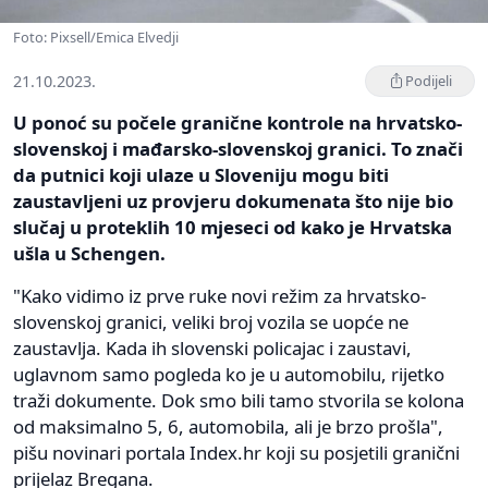
Foto: Pixsell/Emica Elvedji
21.10.2023.
Podijeli
U ponoć su počele granične kontrole na hrvatsko-
slovenskoj i mađarsko-slovenskoj granici. To znači
da putnici koji ulaze u Sloveniju mogu biti
zaustavljeni uz provjeru dokumenata što nije bio
slučaj u proteklih 10 mjeseci od kako je Hrvatska
ušla u Schengen.
"Kako vidimo iz prve ruke novi režim za hrvatsko-
slovenskoj granici, veliki broj vozila se uopće ne
zaustavlja. Kada ih slovenski policajac i zaustavi,
uglavnom samo pogleda ko je u automobilu, rijetko
traži dokumente. Dok smo bili tamo stvorila se kolona
od maksimalno 5, 6, automobila, ali je brzo prošla",
pišu novinari portala Index.hr koji su posjetili granični
prijelaz Bregana.