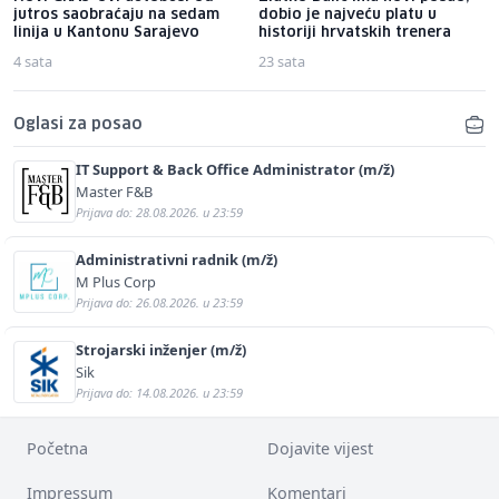
jutros saobraćaju na sedam
dobio je najveću platu u
linija u Kantonu Sarajevo
historiji hrvatskih trenera
4 sata
23 sata
Oglasi za posao
IT Support & Back Office Administrator (m/ž)
Master F&B
Prijava do: 28.08.2026. u 23:59
Administrativni radnik (m/ž)
M Plus Corp
Prijava do: 26.08.2026. u 23:59
Strojarski inženjer (m/ž)
Sik
Prijava do: 14.08.2026. u 23:59
Početna
Dojavite vijest
Impressum
Komentari