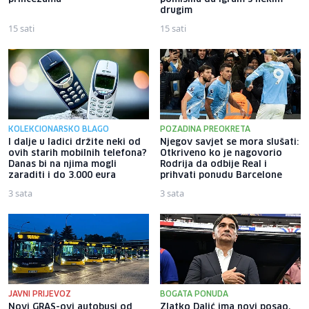
drugim
15 sati
15 sati
KOLEKCIONARSKO BLAGO
POZADINA PREOKRETA
I dalje u ladici držite neki od
Njegov savjet se mora slušati:
ovih starih mobilnih telefona?
Otkriveno ko je nagovorio
Danas bi na njima mogli
Rodrija da odbije Real i
zaraditi i do 3.000 eura
prihvati ponudu Barcelone
3 sata
3 sata
JAVNI PRIJEVOZ
BOGATA PONUDA
Novi GRAS-ovi autobusi od
Zlatko Dalić ima novi posao,