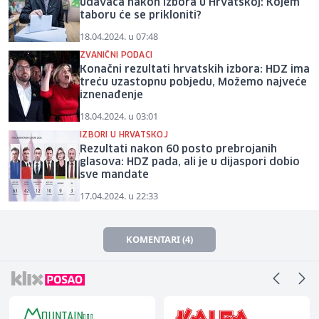
udavača nakon izbora u Hrvatskoj: Kojem
taboru će se prikloniti?
18.04.2024. u 07:48
ZVANIČNI PODACI
Konačni rezultati hrvatskih izbora: HDZ ima
treću uzastopnu pobjedu, Možemo najveće
iznenađenje
18.04.2024. u 03:01
IZBORI U HRVATSKOJ
Rezultati nakon 60 posto prebrojanih
glasova: HDZ pada, ali je u dijaspori dobio
sve mandate
17.04.2024. u 22:33
KOMENTARI (4)