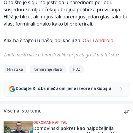
Ono što je sigurno jeste da u narednom periodu
susjednu zemlju očekuju brojna politička previranja.
HDZ je blizu, ali im još fali barem još jedan glas kako bi
vlast formirali onako kako bi preferirali.
Klix.ba čitajte i u našoj aplikaciji za
iOS
ili
Android
.
Znate nešto više o temi ili želite prijaviti grešku u tekstu?
Hrvatska
formiranje vlasti
HDZ
Dodajte Klix.ba među omiljene izvore na Googlu
Više na istu temu
OGROMAN KAPITAL
Domovinski pokret kao najpoželjnija