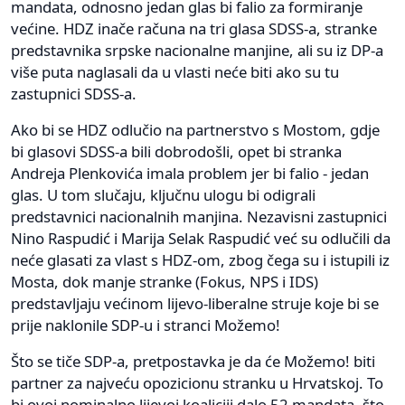
mandata, odnosno jedan glas bi falio za formiranje
većine. HDZ inače računa na tri glasa SDSS-a, stranke
predstavnika srpske nacionalne manjine, ali su iz DP-a
više puta naglasali da u vlasti neće biti ako su tu
zastupnici SDSS-a.
Ako bi se HDZ odlučio na partnerstvo s Mostom, gdje
bi glasovi SDSS-a bili dobrodošli, opet bi stranka
Andreja Plenkovića imala problem jer bi falio - jedan
glas. U tom slučaju, ključnu ulogu bi odigrali
predstavnici nacionalnih manjina. Nezavisni zastupnici
Nino Raspudić i Marija Selak Raspudić već su odlučili da
neće glasati za vlast s HDZ-om, zbog čega su i istupili iz
Mosta, dok manje stranke (Fokus, NPS i IDS)
predstavljaju većinom lijevo-liberalne struje koje bi se
prije naklonile SDP-u i stranci Možemo!
Što se tiče SDP-a, pretpostavka je da će Možemo! biti
partner za najveću opozicionu stranku u Hrvatskoj. To
bi ovoj nominalno lijevoj koaliciji dalo 52 mandata, što