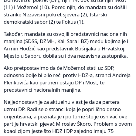
(11) i Možemo! (10). Pored njih, do mandata su došli i
stranke Nezavisni pokret sjevera (2), Istarski
demokratski sabor (2) te Fokus (1).
Također, mandate su osvojili predstavnici nacionalnih
manjina (SDSS, DZMH, Kali Sara i BZ) među kojima je i
Armin Hodžić kao predstavnik Bošnjaka u Hrvatskoj.
Mjesto u Saboru dobila su i dva nezavisna zastupnika.
Ako pretpostavimo da će Možemo! stati uz SDP,
odnosno bolje bi bilo reći protiv HDZ-a, stranci Andreja
Plenkovića kao partneri ostaju DP i Most, te
predstavnici nacionalnih manjina.
Najjednostavnije za aktuelnu vlast je da za partera
uzmu DP. Radi se o stranci koja je poprilično desno
orijentisana, a poznata je i po tome što je osnivač ove
partije hrvatski pjevač Miroslav Škoro. Problem s ovom
koaolicijom jeste što HDZ i DP zajedno imaju 75