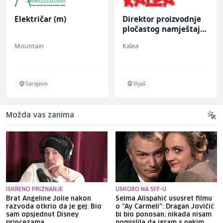
Električar (m)
Direktor proizvodnje
pločastog namještaja
(m/ž)
Mountain
Kalea
Sarajevo
Ilijaš
Možda vas zanima
ISKRENO PRIZNANJE
USKORO NA SFF-U
Brat Angeline Jolie nakon
Selma Alispahić ususret filmu
razvoda otkrio da je gej: Bio
o "Ay Carmeli": Dragan Jovičić
sam opsjednut Disney
bi bio ponosan; nikada nisam
princezama
pomislila da igram s nekim