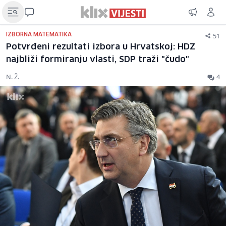
51
IZBORNA MATEMATIKA
Potvrđeni rezultati izbora u Hrvatskoj: HDZ
najbliži formiranju vlasti, SDP traži "čudo"
N. Ž.
4