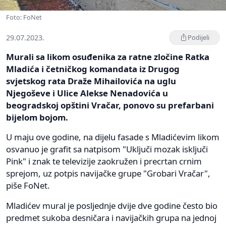
Foto: FoNet
29.07.2023.
Podijeli
Murali sa likom osuđenika za ratne zločine Ratka
Mladića i četničkog komandata iz Drugog
svjetskog rata Draže Mihailovića na uglu
Njegoševe i Ulice Alekse Nenadovića u
beogradskoj opštini Vračar, ponovo su prefarbani
bijelom bojom.
U maju ove godine, na dijelu fasade s Mladićevim likom
osvanuo je grafit sa natpisom "Uključi mozak isključi
Pink" i znak te televizije zaokružen i precrtan crnim
sprejom, uz potpis navijačke grupe "Grobari Vračar",
piše FoNet.
Mladićev mural je posljednje dvije dve godine često bio
predmet sukoba desničara i navijačkih grupa na jednoj