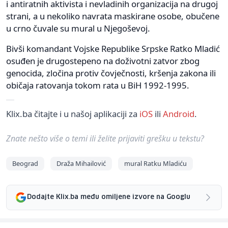
i antiratnih aktivista i nevladinih organizacija na drugoj
strani, a u nekoliko navrata maskirane osobe, obučene
u crno čuvale su mural u Njegoševoj.
Bivši komandant Vojske Republike Srpske Ratko Mladić
osuđen je drugostepeno na doživotni zatvor zbog
genocida, zločina protiv čovječnosti, kršenja zakona ili
običaja ratovanja tokom rata u BiH 1992-1995.
Klix.ba čitajte i u našoj aplikaciji za
iOS
ili
Android
.
Znate nešto više o temi ili želite prijaviti grešku u tekstu?
Beograd
Draža Mihailović
mural Ratku Mladiću
Dodajte Klix.ba među omiljene izvore na Googlu