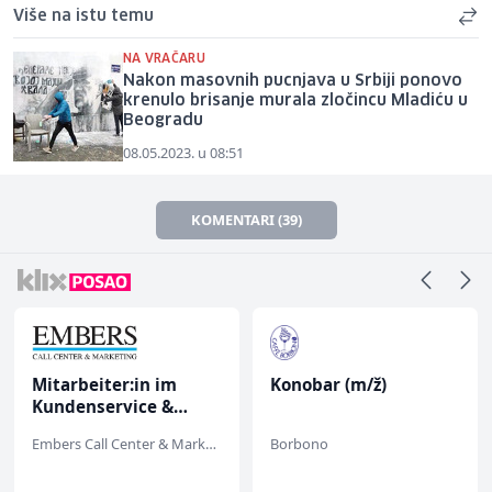
Više na istu temu
NA VRAČARU
Nakon masovnih pucnjava u Srbiji ponovo
krenulo brisanje murala zločincu Mladiću u
Beogradu
08.05.2023. u 08:51
KOMENTARI (39)
Mitarbeiter:in im
Konobar (m/ž)
Kundenservice &
Support (m/w/d)
Embers Call Center & Marketing
Borbono