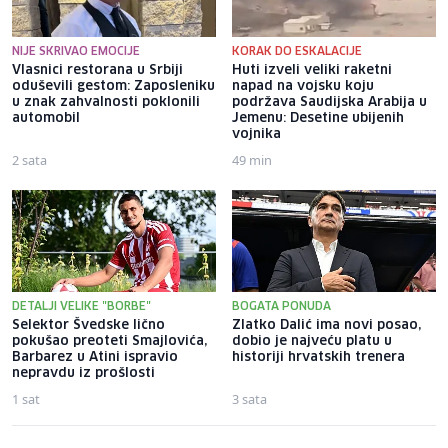
NIJE SKRIVAO EMOCIJE
KORAK DO ESKALACIJE
Vlasnici restorana u Srbiji
Huti izveli veliki raketni
oduševili gestom: Zaposleniku
napad na vojsku koju
u znak zahvalnosti poklonili
podržava Saudijska Arabija u
automobil
Jemenu: Desetine ubijenih
vojnika
2 sata
49 min
DETALJI VELIKE "BORBE"
BOGATA PONUDA
Selektor Švedske lično
Zlatko Dalić ima novi posao,
pokušao preoteti Smajlovića,
dobio je najveću platu u
Barbarez u Atini ispravio
historiji hrvatskih trenera
nepravdu iz prošlosti
1 sat
3 sata