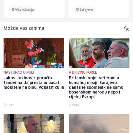
Više lokacija
Sarajevo
Možda vas zanima
NASTUPAO U PULI
A DRIVING FORCE
Jakov Jozinović poručio
Britanski vojni veterani u
fanovima da prestanu bacati
humanoj misiji: Sarajevo
mobitele na binu: Pogazit ću ih
danas je spomenik ne samo
bosanskom narodu nego i
cijeloj Evropi
21 sat
2 sata