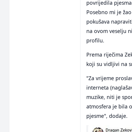
povrijedila pjesma
Posebno mi je žao 
pokušava napravit
na ovom veselju ni
profilu.
Prema riječima Zeko
koji su vidljivi na
"Za vrijeme proslav
interneta (naglaša
muzike, niti je sp
atmosfera je bila 
pjesme", dodaje.