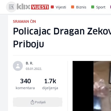
Vijesti
Biznis
Sport
SRAMAN ČIN
Policajac Dragan Zekov
Priboju
B. R.
03.01.2022.
340
1.7k
komentara
dijeljenja
Podijeli