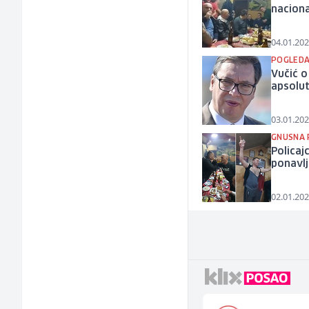
naciona
04.01.202
POGLEDA
Vučić o
apsolut
03.01.202
GNUSNA 
Policaj
ponavl
02.01.202