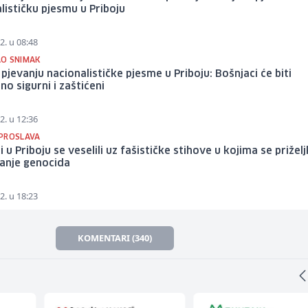
lističku pjesmu u Priboju
2. u 08:48
O SNIMAK
 pjevanju nacionalističke pjesme u Priboju: Bošnjaci će biti
no sigurni i zaštićeni
2. u 12:36
PROSLAVA
ci u Priboju se veselili uz fašističke stihove u kojima se prižel
janje genocida
2. u 18:23
KOMENTARI (340)