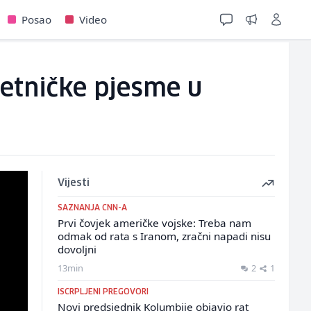
Posao
Video
četničke pjesme u
Vijesti
SAZNANJA CNN-A
Prvi čovjek američke vojske: Treba nam
odmak od rata s Iranom, zračni napadi nisu
dovoljni
13min
2
1
ISCRPLJENI PREGOVORI
Novi predsjednik Kolumbije objavio rat