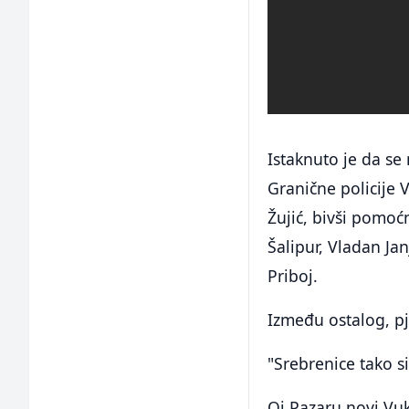
Istaknuto je da s
Granične policije 
Žujić, bivši pomoć
Šalipur, Vladan Ja
Priboj.
Između ostalog, pj
"Srebrenice tako s
Oj Pazaru novi Vuk