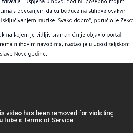
 zdravlja i uspjeha u novoj godini, posebno mojim
jacima s obećanjem da ću buduće na stihove ovakvih
isključivanjem muzike. Svako dobro", poručio je Zekov
 na kojem je vidljiv sraman čin je objavio portal
Prema njihovim navodima, nastao je u ugostiteljskom
slave Nove godine.