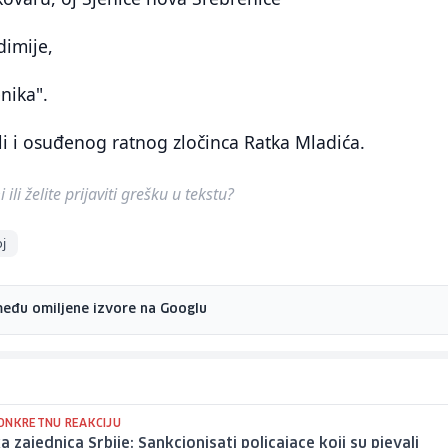
dimije,
nika".
i i osuđenog ratnog zločinca Ratka Mladića.
ili želite prijaviti grešku u tekstu?
oj
među omiljene izvore na Googlu
ONKRETNU REAKCIJU
a zajednica Srbije: Sankcionisati policajace koji su pjevali