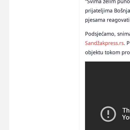
"Svima želim puno
prijateljima Bošn
pjesama reagovati 
Podsjećamo, snimak
Sandžakpress.rs
. 
objektu tokom pro