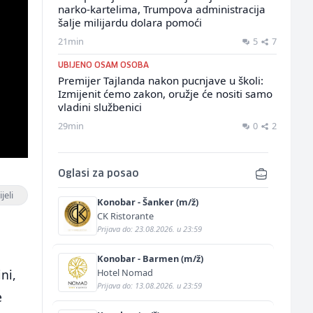
narko-kartelima, Trumpova administracija
šalje milijardu dolara pomoći
21min
5
7
UBIJENO OSAM OSOBA
Premijer Tajlanda nakon pucnjave u školi:
Izmijenit ćemo zakon, oružje će nositi samo
vladini službenici
29min
0
2
Oglasi za posao
jeli
Konobar - Šanker (m/ž)
CK Ristorante
Prijava do: 23.08.2026. u 23:59
Konobar - Barmen (m/ž)
Hotel Nomad
ni,
Prijava do: 13.08.2026. u 23:59
e