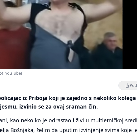
ot: YouTube)
Podi
licajac iz Priboja koji je zajedno s nekoliko kolega
jesmu, izvinio se za ovaj sraman čin.
i, kao neko ko je odrastao i živi u multietničkoj sredi
elja Bošnjaka, želim da uputim izvinjenje svima koje j