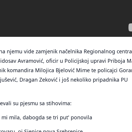
e na njemu vide zamjenik načelnika Regionalnog centr
Vidosav Avramović, oficir u Policijskoj upravi Priboja 
nik komandira Milojica Bjelović Mime te policajci Gora
njušević, Dragan Zeković i još nekoliko pripadnika PU
evali su pjesmu sa stihovima:
i mi mila, dabogda se tri put' ponovila
ovaru, oj Sjenice nova Srebrenice