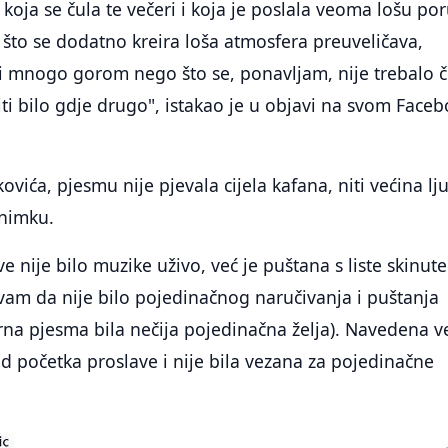
 koja se čula te večeri i koja je poslala veoma lošu po
što se dodatno kreira loša atmosfera preuveličava,
i mnogo gorom nego što se, ponavljam, nije trebalo č
ti bilo gdje drugo", istakao je u objavi na svom Face
vića, pjesmu nije pjevala cijela kafana, niti većina lj
 snimku.
e nije bilo muzike uživo, već je puštana s liste skinute
vam da nije bilo pojedinačnog naručivanja i puštanja
orna pjesma bila nečija pojedinačna želja). Navedena v
od početka proslave i nije bila vezana za pojedinačne