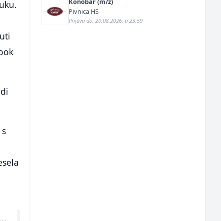
Konobar (m/ž)
ruku.
Pivnica HS
Prijava do: 20.08.2026. u 23:59
uti
book
udi
 s
esela