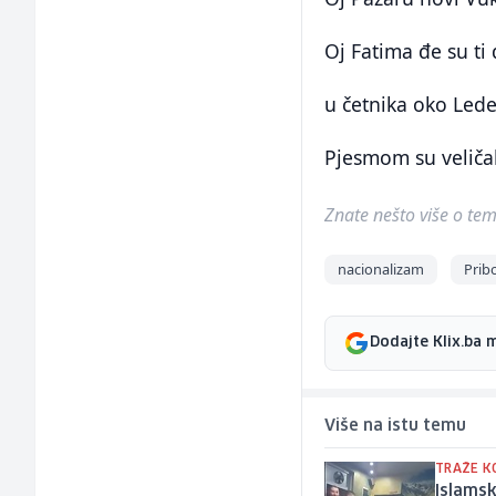
Oj Fatima đe su ti 
u četnika oko Lede
Pjesmom su veličal
Znate nešto više o temi 
nacionalizam
Prib
Dodajte Klix.ba 
Više na istu temu
TRAŽE K
Islamsk