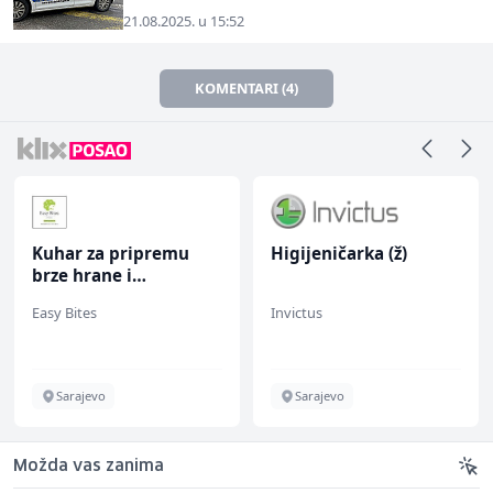
21.08.2025. u 15:52
KOMENTARI (4)
Kuhar za pripremu
Higijeničarka (ž)
brze hrane i
jednostavnih jela (m/
Easy Bites
Invictus
ž)
Sarajevo
Sarajevo
Možda vas zanima