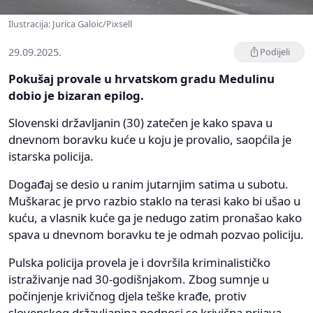
Ilustracija: Jurica Galoic/Pixsell
29.09.2025.
Podijeli
Pokušaj provale u hrvatskom gradu Medulinu
dobio je bizaran epilog.
Slovenski državljanin (30) zatečen je kako spava u
dnevnom boravku kuće u koju je provalio, saopćila je
istarska policija.
Događaj se desio u ranim jutarnjim satima u subotu.
Muškarac je prvo razbio staklo na terasi kako bi ušao u
kuću, a vlasnik kuće ga je nedugo zatim pronašao kako
spava u dnevnom boravku te je odmah pozvao policiju.
Pulska policija provela je i dovršila kriminalističko
istraživanje nad 30-godišnjakom. Zbog sumnje u
počinjenje krivičnog djela teške krađe, protiv
slovenskog državljanina podnosi se krivična prijava