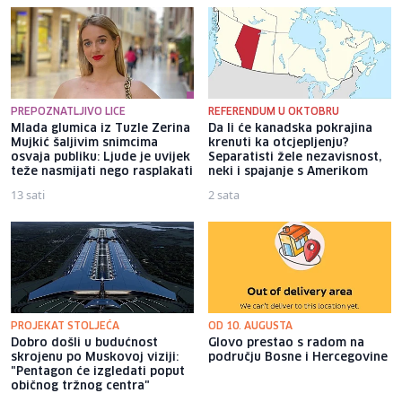
PREPOZNATLJIVO LICE
REFERENDUM U OKTOBRU
Mlada glumica iz Tuzle Zerina
Da li će kanadska pokrajina
Mujkić šaljivim snimcima
krenuti ka otcjepljenju?
osvaja publiku: Ljude je uvijek
Separatisti žele nezavisnost,
teže nasmijati nego rasplakati
neki i spajanje s Amerikom
13 sati
2 sata
PROJEKAT STOLJEĆA
OD 10. AUGUSTA
Dobro došli u budućnost
Glovo prestao s radom na
skrojenu po Muskovoj viziji:
području Bosne i Hercegovine
"Pentagon će izgledati poput
običnog tržnog centra"