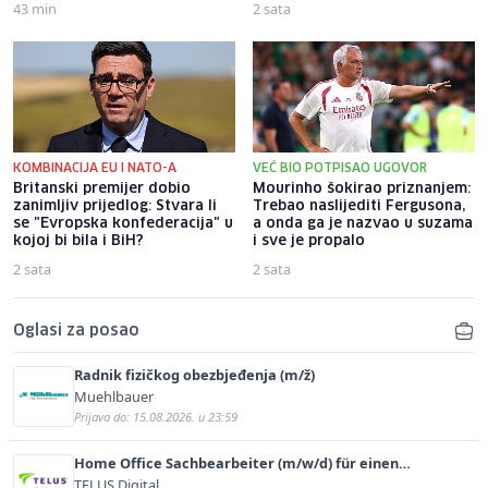
43 min
2 sata
KOMBINACIJA EU I NATO-A
VEĆ BIO POTPISAO UGOVOR
Britanski premijer dobio
Mourinho šokirao priznanjem:
zanimljiv prijedlog: Stvara li
Trebao naslijediti Fergusona,
se "Evropska konfederacija" u
a onda ga je nazvao u suzama
kojoj bi bila i BiH?
i sve je propalo
2 sata
2 sata
Oglasi za posao
Radnik fizičkog obezbjeđenja (m/ž)
Muehlbauer
Prijava do: 15.08.2026. u 23:59
Home Office Sachbearbeiter (m/w/d) für einen
bekannten deutschen Energieversorger
TELUS Digital