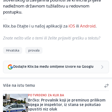
nadležnom državnom tužilaštvu u redovnom
postupku.
Klix.ba čitajte i u našoj aplikaciji za
iOS
ili
Android
.
Znate nešto više o temi ili želite prijaviti grešku u tekstu?
Hrvatska
provala
Dodajte Klix.ba među omiljene izvore na Googlu
Više na istu temu
POTVRĐENO ZA KLIX.BA
Brčko: Provalnik koji je preminuo prilikom
bijega je inspektor, iz stana se pokušao
spustiti niz oluk