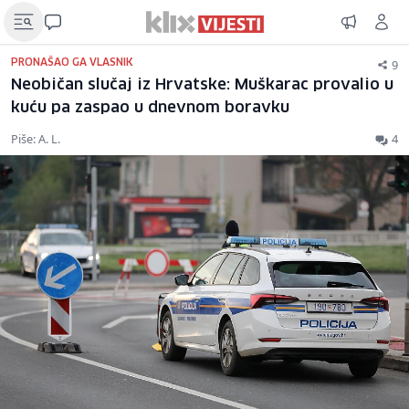
9
PRONAŠAO GA VLASNIK
Neobičan slučaj iz Hrvatske: Muškarac provalio u
kuću pa zaspao u dnevnom boravku
Piše: A. L.
4