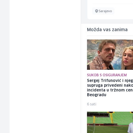
Sarajevo
Sarajevo
Možda vas zanima
SUKOB S OSIGURANJEM
Sergej Trifunović i nje
supruga privedeni nak
incidenta u tržnom cen
Beogradu
6 sati