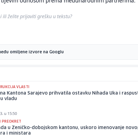
urtijevim odnosom prema međunarodnim partnerima.
ili želite prijaviti grešku u tekstu?
među omiljene izvore na Googlu
RUKCIJA VLASTI
na Kantona Sarajevo prihvatila ostavku Nihada Uka i raspust
nu vladu
3. u 15:50
KI PREOKRET
lada u Zeničko-dobojskom kantonu, uskoro imenovanje novo
ra i ministara