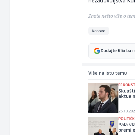
nezadovoljstva K
Znate nešto više o temi 
Kosovo
Dodajte Klix.ba 
Više na istu temu
REKONST
Skupšti
aktuel
25.10.202
POLITIČ
Pala v
premije