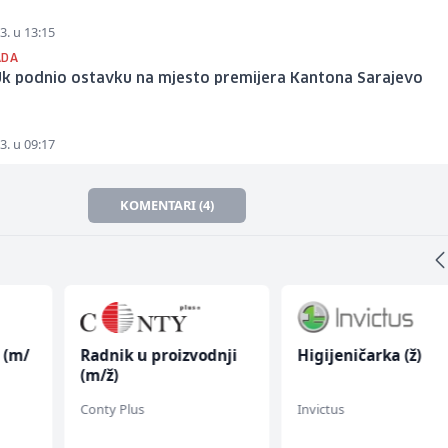
3. u 13:15
ADA
Uk podnio ostavku na mjesto premijera Kantona Sarajevo
3. u 09:17
KOMENTARI (4)
 (m/
Radnik u proizvodnji
Higijeničarka (ž)
(m/ž)
Conty Plus
Invictus