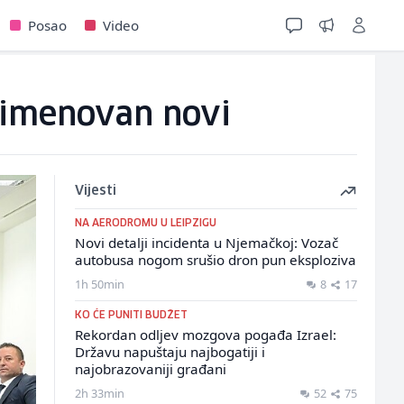
Posao
Video
 imenovan novi
Vijesti
NA AERODROMU U LEIPZIGU
Novi detalji incidenta u Njemačkoj: Vozač
autobusa nogom srušio dron pun eksploziva
1h 50min
8
17
KO ĆE PUNITI BUDŽET
Rekordan odljev mozgova pogađa Izrael:
Državu napuštaju najbogatiji i
najobrazovaniji građani
2h 33min
52
75