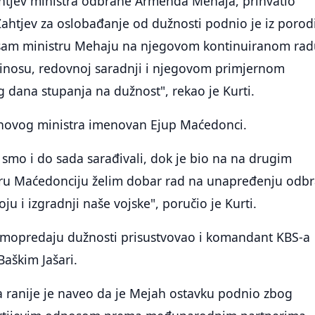
htjev ministra odbrane Armenda Mehaja, prihvatio
ahtjev za oslobađanje od dužnosti podnio je iz porod
 sam ministru Mehaju na njegovom kontinuiranom rad
nosu, redovnoj saradnji i njegovom primjernom
 dana stupanja na dužnost", rekao je Kurti.
 novog ministra imenovan Ejup Maćedonci.
smo i do sada sarađivali, dok je bio na na drugim
tru Maćedonciju želim dobar rad na unapređenju odb
voju i izgradnji naše vojske", poručio je Kurti.
primopredaju dužnosti prisustvovao i komandant KBS-a
aškim Jašari.
a ranije je naveo da je Mejah ostavku podnio zbog