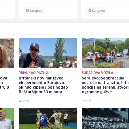
Sarajevo
Sarajevo
PRIVUKAO PAŽNJU
SUDAR DVA VOZILA
gova
Britanski novinar izveo
Sarajevo: Saobraćajna
on
eksperiment u Sarajevu:
nesreća na tranzitu, hitn
tru u
Skinuo cipele i bos hodao
policija na terenu, stvori
Baščaršijom 30 minuta
ogromne gužve
4 sata
9 sati