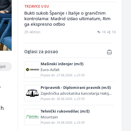
TRZAVICE U EU
Bukti sukob Španije i Italije o graničnim
kontrolama: Madrid izdao ultimatum, Rim
ga ekspresno odbio
2h 40min
16
16
Oglasi za posao
Mašinski inženjer (m/ž)
jeli
Euro-Asfalt
Prijava do: 27.08.2026. u 23:59
o
Pripravnik - Diplomirani pravnik (m/ž)
Zajednička advokatska kancelarija Hakija
Kurtović i Adis Kurtović
Prijava do: 30.08.2026. u 23:59
ih
Tehnički rukovodilac (m/ž)
Mountain
Prijava do: 16.08.2026. u 23:59