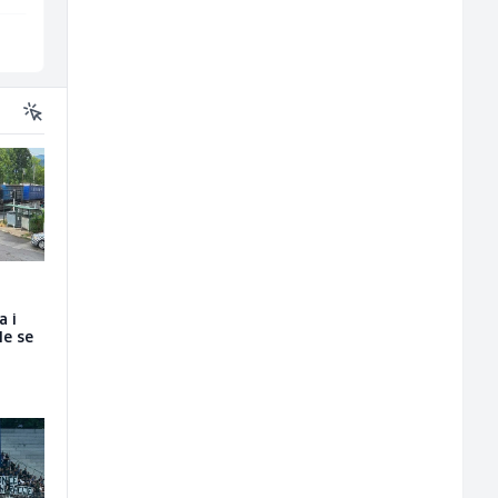
Sarajevo
Više lokacija
a i
le se