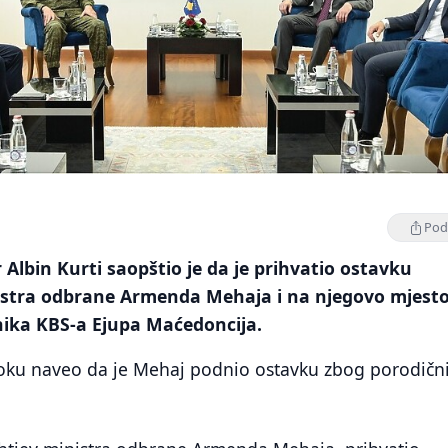
Podi
 Albin Kurti saopštio je da je prihvatio ostavku
stra odbrane Armenda Mehaja i na njegovo mjest
ika KBS-a Ejupa Maćedoncija.
ooku naveo da je Mehaj podnio ostavku zbog porodičn