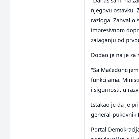
"Danas sam, na za
njegovu ostavku. Z
razloga. Zahvalio
impresivnom dopri
zalaganju od prvog
Dodao je na je za
"Sa Maćedoncijem 
funkcijama. Minis
i sigurnosti, u raz
Istakao je da je 
general-pukovnik B
Portal Demokracij