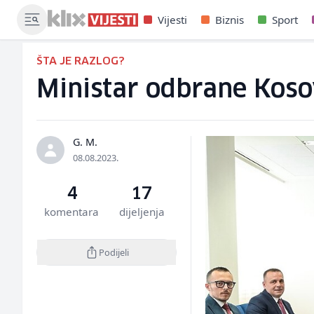
Vijesti
Biznis
Sport
ŠTA JE RAZLOG?
Ministar odbrane Koso
G. M.
08.08.2023.
4
17
komentara
dijeljenja
Podijeli