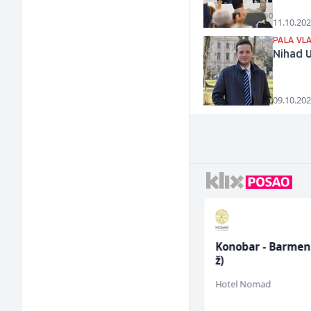
11.10.202
PALA VL
Nihad 
09.10.202
Sachbearbeiter in der
Konobar - Barmen
Schaltungsabteilung
ž)
(m/w)
Servicepoint
Hotel Nomad